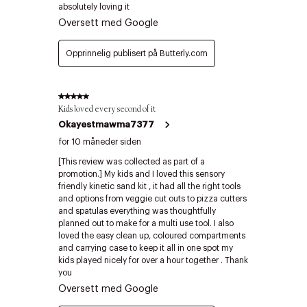
Riktige informasjonskapsler
Lukk