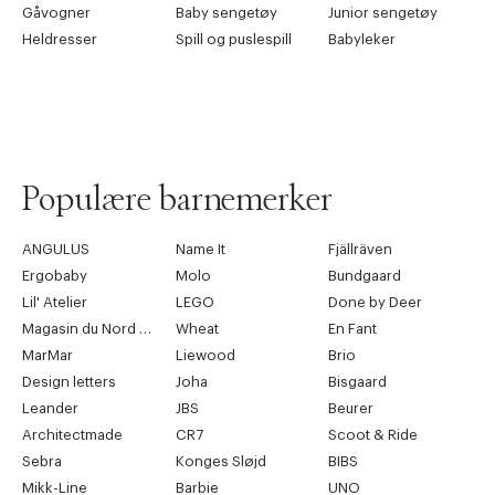
Gåvogner
Baby sengetøy
Junior sengetøy
Heldresser
Spill og puslespill
Babyleker
Populære barnemerker
ANGULUS
Name It
Fjällräven
Ergobaby
Molo
Bundgaard
Lil' Atelier
LEGO
Done by Deer
Magasin du Nord Collection
Wheat
En Fant
MarMar
Liewood
Brio
Design letters
Joha
Bisgaard
Leander
JBS
Beurer
Architectmade
CR7
Scoot & Ride
Sebra
Konges Sløjd
BIBS
Mikk-Line
Barbie
UNO