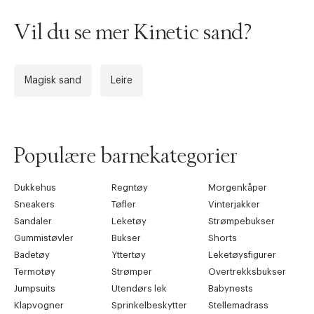
Vil du se mer Kinetic sand?
Magisk sand
Leire
Populære barnekategorier
Dukkehus
Regntøy
Morgenkåper
Sneakers
Tøfler
Vinterjakker
Sandaler
Leketøy
Strømpebukser
Gummistøvler
Bukser
Shorts
Badetøy
Yttertøy
Leketøysfigurer
Termotøy
Strømper
Overtrekksbukser
Jumpsuits
Utendørs lek
Babynests
Klapvogner
Sprinkelbeskytter
Stellemadrass