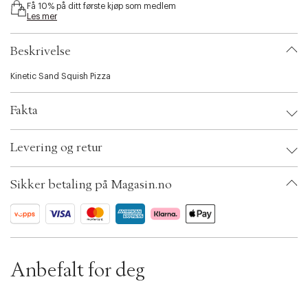
Få 10% på ditt første kjøp som medlem
i
Les mer
b
i
l
Beskrivelse
i
t
Kinetic Sand Squish Pizza
y
.
Fakta
v
a
r
Brand:
Kinetic sand
Levering og retur
i
EAN: 681147059214
a
Ax numbers: 06781768
t
SKU: S14252490
Sikker betaling på Magasin.no
i
ID: BKJG52-0008
o
n
.
s
e
l
Anbefalt for deg
e
c
t