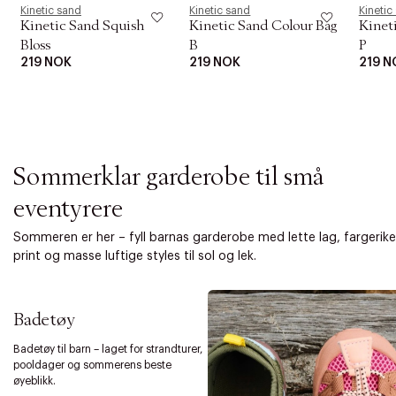
i
Kinetic sand
Kinetic sand
Kinetic
o
Kinetic Sand Squish
Kinetic Sand Colour Bag
Kinet
n
Bloss
B
P
219 NOK
219 NOK
219 N
Sommerklar garderobe til små
eventyrere
Sommeren er her – fyll barnas garderobe med lette lag, fargerike
print og masse luftige styles til sol og lek.
Badetøy
Badetøy til barn – laget for strandturer,
pooldager og sommerens beste
øyeblikk.