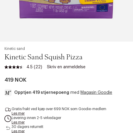
Kinetic sand
Kinetic Sand Squish Pizza
4.5
(22)
Skriv en anmeldelse
Les
22
omtaler.
419 NOK
Samme
sidelenke.
Opptjen 419 stjernepoeng
med
Magasin Goodie
a
Gratis frakt ved kjøp over 699 NOK som Goodie-medlem
c
Les mer
c
Levering innen 2-5 virkedager
e
Les mer
s
30 dagers returrett
Les mer
s