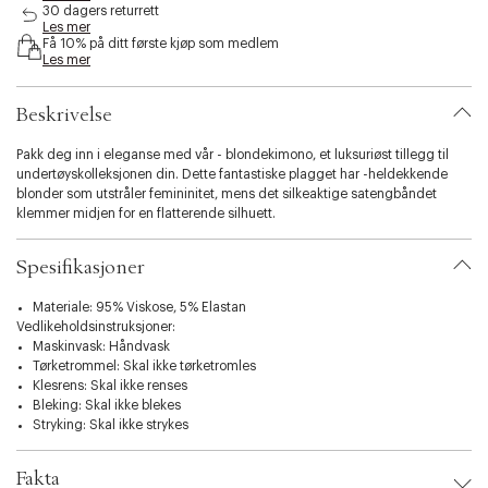
30 dagers returrett
l
Les mer
i
Få 10% på ditt første kjøp som medlem
t
Les mer
y
.
Beskrivelse
v
a
r
Pakk deg inn i eleganse med vår - blondekimono, et luksuriøst tillegg til
i
undertøyskolleksjonen din. Dette fantastiske plagget har -heldekkende
a
blonder som utstråler femininitet, mens det silkeaktige satengbåndet
t
klemmer midjen for en flatterende silhuett.
i
o
Spesifikasjoner
n
.
Materiale: 95% Viskose, 5% Elastan
s
Vedlikeholdsinstruksjoner:
e
Maskinvask: Håndvask
l
Tørketrommel: Skal ikke tørketromles
e
Klesrens: Skal ikke renses
c
Bleking: Skal ikke blekes
t
Stryking: Skal ikke strykes
i
o
n
Fakta