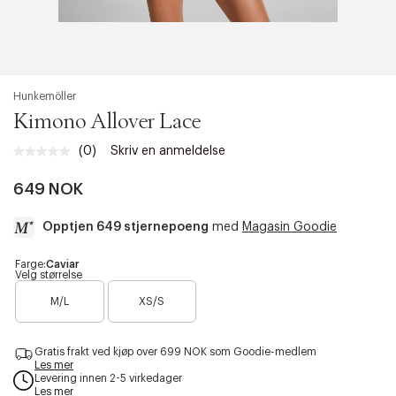
Hunkemöller
Kimono Allover Lace
(0)
Skriv en anmeldelse
Ingen
vurdering.
Samme
649 NOK
sidelenke.
Opptjen 649 stjernepoeng
med
Magasin Goodie
a
Farge:
Caviar
Velg størrelse
c
c
M/L
XS/S
e
s
s
Gratis frakt ved kjøp over 699 NOK som Goodie-medlem
i
Les mer
b
Levering innen 2-5 virkedager
i
Les mer