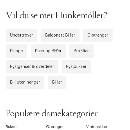
Vil du se mer Hunkemöller?
Undertrøyer
Balconett BH'er
G-strenger
Plunge
Push-up BH'er
Brazilian
Pysjgenser & overdeler
Pysjbukser
Forrige
Ne
BH uten henger
BH'er
Populære damekategorier
Bukser
Øreringer
Vinterjakker