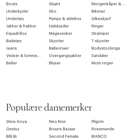
Boots
Skjørt
Morgenkåper & kimonoer
Underkjoler
Sko
Bikinier
Undertøy
Pumps & stilettos
Silkeskjerf
Jakker & frakker
Halskjeder
Ringer
Espadrillos
Magevesker
Strømper
Badetøy
Skjorter
T-skjorter
Jeans
Ballerinaer
Bodystockings
Vesker & lommebøker
Overgangsjakker
Sandaler
Belter
Bluser
Mom ringer
Populære damemerker
Stine Goya
Neo Noir
Pilgrim
Gestuz
Bruuns Bazaar
Rosemunde
Billi Bi
Second Female
BIANCO