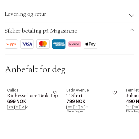
Brand:
Hunkemöller
Levering og retur
EAN: 8720991526571
Clothing Size: XS/S
Color: Caviar
Sikker betaling på Magasin.no
Ax numbers: 06786491
SKU: S14270995
ID: BKLK60-07R7
Anbefalt for deg
Calida
Lady Avenue
Femilet
Richesse Lace Tank Top
T-Shirt
Julian
699 NOK
799 NOK
490 
XS
S
M
+1
XS
S
M
+3
36
38
Flere farger
Flere far