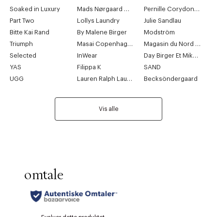
Soaked in Luxury
Mads Nørgaard Copenhagen
Pernille Corydon Jewellery
Part Two
Lollys Laundry
Julie Sandlau
Bitte Kai Rand
By Malene Birger
Modström
Triumph
Masai Copenhagen
Magasin du Nord Collection
Selected
InWear
Day Birger Et Mikkelsen
YAS
Filippa K
SAND
UGG
Lauren Ralph Lauren
Becksöndergaard
Vis alle