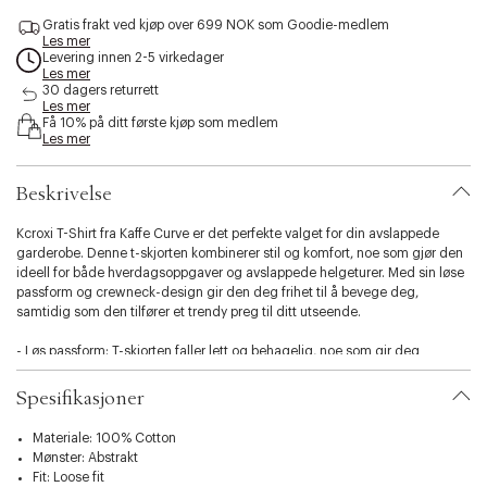
e
e
s
Gratis frakt ved kjøp over 699 NOK som Goodie-medlem
n
n
i
Les mer
o
o
b
Levering innen 2-5 virkedager
e
e
i
Les mer
n
n
30 dagers returrett
l
f
f
Les mer
i
Få 10% på ditt første kjøp som medlem
å
å
t
Les mer
i
i
y
g
g
.
j
j
Beskrivelse
v
e
e
a
n
n
r
Kcroxi T-Shirt fra Kaffe Curve er det perfekte valget for din avslappede
i
garderobe. Denne t-skjorten kombinerer stil og komfort, noe som gjør den
a
ideell for både hverdagsoppgaver og avslappede helgeturer. Med sin løse
t
passform og crewneck-design gir den deg frihet til å bevege deg,
i
samtidig som den tilfører et trendy preg til ditt utseende.
o
n
- Løs passform: T-skjorten faller lett og behagelig, noe som gir deg
.
mulighet til å style den på mange forskjellige måter.
s
- Kvalitetsmateriale: Laget av 100% bomull, sikrer den holdbarhet og
Spesifikasjoner
e
pusteevne, slik at du kan føle deg bra hele dagen.
l
- Praktisk design: De korte ermene gjør den perfekt for lag-på-lag styling
Materiale: 100% Cotton
e
eller som en selvstendig favoritt på varmere dager.
Mønster: Abstrakt
c
Fit: Loose fit