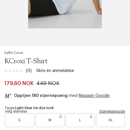
Kaffe Curve
KCroxi T-Shirt
(0)
Skriv en anmeldelse
Ingen
vurdering.
Samme
179,60 NOK
449 NOK
sidelenke.
Opptjen 180 stjernepoeng
med
Magasin Goodie
a
Farge:
Light blue tie dye look
Velg størrelse
Størrelsesguide
c
B
B
c
S
M
L
XL
a
a
e
r
r
s