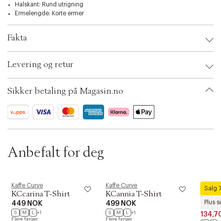
t
Gi garderoben din et friskt pust med Kcroxi T-Shirt fra Kaffe Curve, og
Halskant: Rund utrigning
i
opplev hvordan den kan forvandle dine daglige antrekk til noe spesielt.
Ermelengde: Korte ermer
o
n
Fakta
Brand:
Kaffe Curve
Levering og retur
EAN: 5715576135906
Clothing Size: S
Color: Light blue tie dye look
Sikker betaling på Magasin.no
Ax numbers: 06782471
SKU: S14254551
ID: BKJO55-5K07
Anbefalt for deg
Kaffe Curve
Kaffe Curve
Kaffe C
Salg 
KCcarina T-Shirt
KCannia T-Shirt
KCWin
Plus s
449 NOK
499 NOK
Shirt
S
M
L
+1
S
M
L
+1
134,7
Flere farger
Flere farger