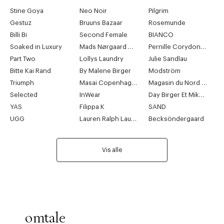
Stine Goya
Neo Noir
Pilgrim
Gestuz
Bruuns Bazaar
Rosemunde
Billi Bi
Second Female
BIANCO
Soaked in Luxury
Mads Nørgaard Copenhagen
Pernille Corydon Jewellery
Part Two
Lollys Laundry
Julie Sandlau
Bitte Kai Rand
By Malene Birger
Modström
Triumph
Masai Copenhagen
Magasin du Nord Collection
Selected
InWear
Day Birger Et Mikkelsen
YAS
Filippa K
SAND
UGG
Lauren Ralph Lauren
Becksöndergaard
Vis alle