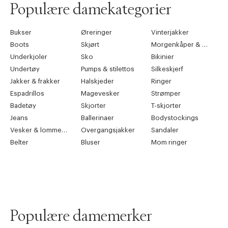
Populære damekategorier
Bukser
Øreringer
Vinterjakker
Boots
Skjørt
Morgenkåper & kimonoer
Underkjoler
Sko
Bikinier
Undertøy
Pumps & stilettos
Silkeskjerf
Jakker & frakker
Halskjeder
Ringer
Espadrillos
Magevesker
Strømper
Badetøy
Skjorter
T-skjorter
Jeans
Ballerinaer
Bodystockings
Vesker & lommebøker
Overgangsjakker
Sandaler
Belter
Bluser
Mom ringer
Populære damemerker