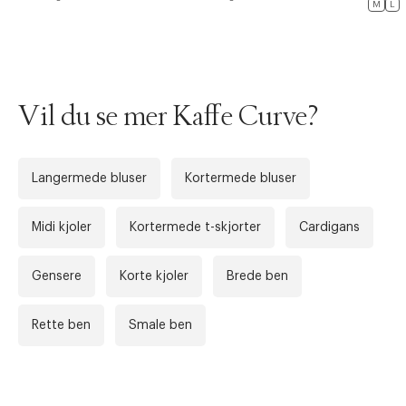
M
L
Vil du se mer Kaffe Curve?
Langermede bluser
Kortermede bluser
Midi kjoler
Kortermede t-skjorter
Cardigans
Forrige
Ne
Gensere
Korte kjoler
Brede ben
Rette ben
Smale ben