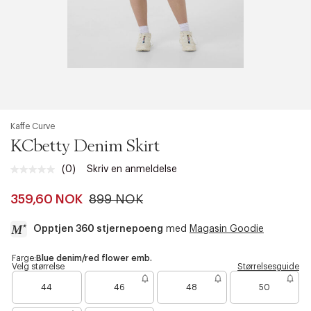
Kaffe Curve
KCbetty Denim Skirt
(0)
Skriv en anmeldelse
Ingen
vurdering.
Samme
359,60 NOK
899 NOK
sidelenke.
Opptjen 360 stjernepoeng
med
Magasin Goodie
a
Farge:
Blue denim/red flower emb.
Velg størrelse
Størrelsesguide
c
B
c
44
46
48
50
a
e
r
s