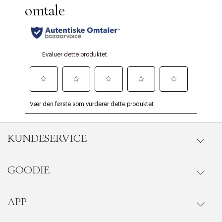
KUNDESERVICE
GOODIE
Gå til kundeservice
Ordrestatus
APP
Goodie fordelsunivers