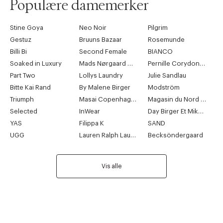
Populære damemerker
Stine Goya
Neo Noir
Pilgrim
Gestuz
Bruuns Bazaar
Rosemunde
Billi Bi
Second Female
BIANCO
Soaked in Luxury
Mads Nørgaard Copenhagen
Pernille Corydon Jewellery
Part Two
Lollys Laundry
Julie Sandlau
Bitte Kai Rand
By Malene Birger
Modström
Triumph
Masai Copenhagen
Magasin du Nord Collection
Selected
InWear
Day Birger Et Mikkelsen
YAS
Filippa K
SAND
UGG
Lauren Ralph Lauren
Becksöndergaard
Vis alle