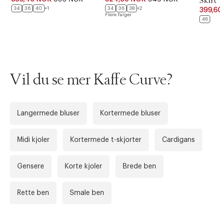
Skirt
34
36
40
+1
34
36
38
+2
399,6
Flere farger
46
Vil du se mer Kaffe Curve?
Langermede bluser
Kortermede bluser
Midi kjoler
Kortermede t-skjorter
Cardigans
Forrige
Ne
Gensere
Korte kjoler
Brede ben
Rette ben
Smale ben