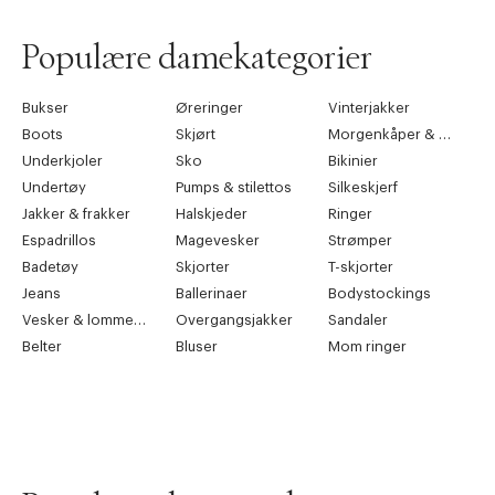
Populære damekategorier
Bukser
Øreringer
Vinterjakker
Boots
Skjørt
Morgenkåper & kimonoer
Underkjoler
Sko
Bikinier
Undertøy
Pumps & stilettos
Silkeskjerf
Jakker & frakker
Halskjeder
Ringer
Espadrillos
Magevesker
Strømper
Badetøy
Skjorter
T-skjorter
Jeans
Ballerinaer
Bodystockings
Vesker & lommebøker
Overgangsjakker
Sandaler
Belter
Bluser
Mom ringer