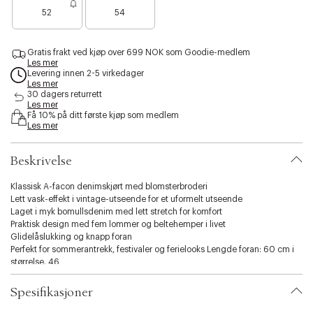
B
e
s
52
54
a
n
i
r
o
b
e
e
i
Gratis frakt ved kjøp over 699 NOK som Goodie-medlem
n
n
l
Les mer
o
f
i
Levering innen 2-5 virkedager
e
å
Les mer
t
n
i
30 dagers returrett
y
f
Les mer
g
.
Få 10% på ditt første kjøp som medlem
å
j
v
Les mer
i
e
a
g
n
r
j
Beskrivelse
i
e
a
n
t
Klassisk A-facon denimskjørt med blomsterbroderi
i
Lett vask-effekt i vintage-utseende for et uformelt utseende
o
Laget i myk bomullsdenim med lett stretch for komfort
n
Praktisk design med fem lommer og beltehemper i livet
.
Glidelåslukking og knapp foran
s
Perfekt for sommerantrekk, festivaler og ferielooks Lengde foran: 60 cm i
e
størrelse. 46
l
Kvalitet: 100 % bomull
e
Spesifikasjoner
c
Gi sommerlooken en frisk vri med dette lyseblå denimskjørtet med
delikate blomsterbroderier. Den feminine A-faconen og den klassiske