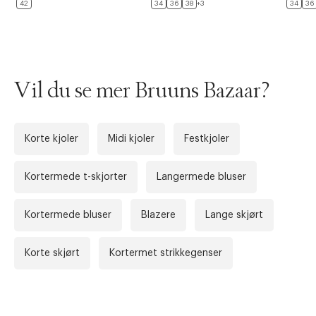
42
34
36
38
+3
34
36
Vil du se mer Bruuns Bazaar?
Korte kjoler
Midi kjoler
Festkjoler
Kortermede t-skjorter
Langermede bluser
Forrige
Ne
Kortermede bluser
Blazere
Lange skjørt
Korte skjørt
Kortermet strikkegenser