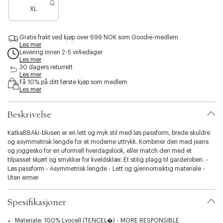
e
e
e
e
s
XL
n
n
n
n
i
o
o
o
o
b
e
e
e
e
i
Gratis frakt ved kjøp over 699 NOK som Goodie-medlem
n
n
n
n
l
Les mer
f
f
f
f
i
Levering innen 2-5 virkedager
å
å
å
å
Les mer
t
i
i
i
i
30 dagers returrett
y
Les mer
g
g
g
g
.
Få 10% på ditt første kjøp som medlem
j
j
j
j
v
Les mer
e
e
e
e
a
n
n
n
n
r
Beskrivelse
i
a
t
KatkaBBAki-blusen er en lett og myk stil med løs passform, brede skuldre
i
og asymmetrisk lengde for et moderne uttrykk. Kombiner den med jeans
o
og joggesko for en uformell hverdagslook, eller match den med et
n
tilpasset skjørt og smykker for kveldsklær. Et stilig plagg til garderoben. -
.
Løs passform - Asymmetrisk lengde - Lett og gjennomsiktig materiale -
s
Uten ermer
e
l
Spesifikasjoner
e
c
Materiale: 100% Lyocell (TENCEL�) - MORE RESPONSIBLE