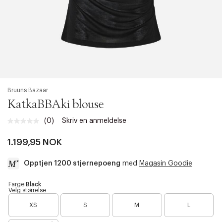
Bruuns Bazaar
KatkaBBAki blouse
(0)
Skriv en anmeldelse
Ingen
vurdering.
Samme
1.199,95 NOK
sidelenke.
Opptjen 1200 stjernepoeng
med
Magasin Goodie
a
Farge:
Black
Velg størrelse
c
B
B
B
B
c
XS
S
M
L
a
a
a
a
e
r
r
r
r
s