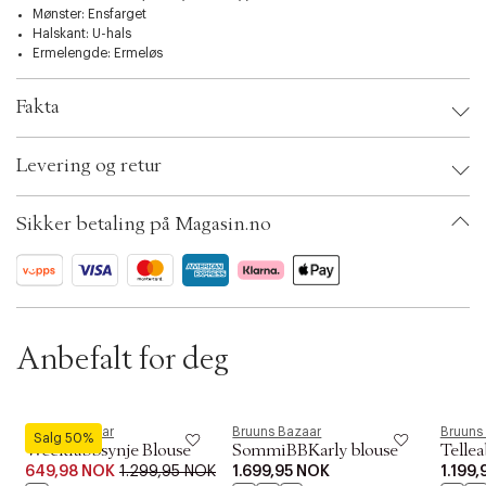
t
Mønster: Ensfarget
i
Halskant: U-hals
o
Ermelengde: Ermeløs
n
Fakta
Brand:
Bruuns Bazaar
Levering og retur
EAN: 5713889557439
Clothing Size: XS
Color: Black
Sikker betaling på Magasin.no
Ax numbers: 06798736
SKU: S14310630
ID: BKRG07-0001
Anbefalt for deg
Bruuns Bazaar
Bruuns Bazaar
Bruuns
Salg 50%
Weckiabbsynje Blouse
SommiBBKarly blouse
Tellea
649,98 NOK
1.299,95 NOK
1.699,95 NOK
1.199