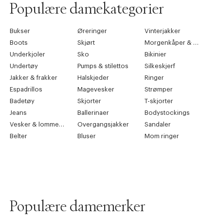
Populære damekategorier
Bukser
Øreringer
Vinterjakker
Boots
Skjørt
Morgenkåper & kimonoer
Underkjoler
Sko
Bikinier
Undertøy
Pumps & stilettos
Silkeskjerf
Jakker & frakker
Halskjeder
Ringer
Espadrillos
Magevesker
Strømper
Badetøy
Skjorter
T-skjorter
Jeans
Ballerinaer
Bodystockings
Vesker & lommebøker
Overgangsjakker
Sandaler
Belter
Bluser
Mom ringer
Populære damemerker