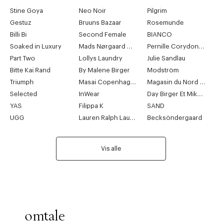
Stine Goya
Neo Noir
Pilgrim
Gestuz
Bruuns Bazaar
Rosemunde
Billi Bi
Second Female
BIANCO
Soaked in Luxury
Mads Nørgaard Copenhagen
Pernille Corydon Jewellery
Part Two
Lollys Laundry
Julie Sandlau
Bitte Kai Rand
By Malene Birger
Modström
Triumph
Masai Copenhagen
Magasin du Nord Collection
Selected
InWear
Day Birger Et Mikkelsen
YAS
Filippa K
SAND
UGG
Lauren Ralph Lauren
Becksöndergaard
Vis alle