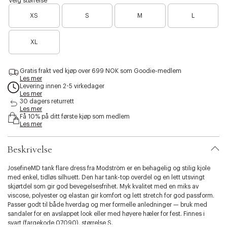
Velg størrelse
o
m
s
B
r
b
XS
S
M
L
i
a
t
r
b
e
r
i
b
e
l
XL
l
n
u
i
o
e
t
e
y
Gratis frakt ved kjøp over 699 NOK som Goodie-medlem
n
Les mer
.
f
Levering innen 2-5 virkedager
v
å
Les mer
a
i
30 dagers returrett
r
Les mer
g
i
Få 10% på ditt første kjøp som medlem
j
Les mer
a
e
t
n
i
Beskrivelse
o
n
JosefineMD tank flare dress fra Modström er en behagelig og stilig kjole
.
med enkel, tidløs silhuett. Den har tank-top overdel og en lett utsvingt
s
skjørtdel som gir god bevegelsesfrihet. Myk kvalitet med en miks av
e
viscose, polyester og elastan gir komfort og lett stretch for god passform.
l
Passer godt til både hverdag og mer formelle anledninger — bruk med
e
sandaler for en avslappet look eller med høyere hæler for fest. Finnes i
c
svart (fargekode 07090), størrelse S.