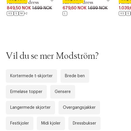
Forrige
Ne
Alinkamd dress
KaitoMD dress
Fazil
849,50 NOK
1.699 NOK
679,60 NOK
1.699 NOK
1.039
XS
S
M
+2
L
XS
S
Vil du se mer Modström?
Kortermede t-skjorter
Brede ben
Ermeløse topper
Gensere
Langermede skjorter
Overgangsjakker
Festkjoler
Midi kjoler
Dressbukser