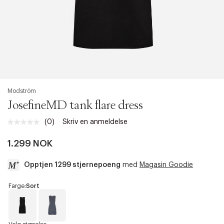
Modström
JosefineMD tank flare dress
(0)
Skriv en anmeldelse
Ingen
vurdering.
Samme
1.299 NOK
sidelenke.
Opptjen 1299 stjernepoeng
med
Magasin Goodie
a
Farge:
Sort
c
c
e
s
S
O