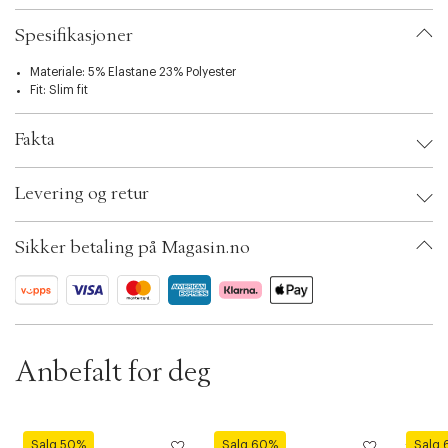
t
i
Spesifikasjoner
o
n
Materiale: 5% Elastane 23% Polyester
Fit: Slim fit
Fakta
Brand:
Modström
Levering og retur
EAN: 5714980390468
Clothing Size: XS
Color: Sort
Sikker betaling på Magasin.no
Ax numbers: 06644344, 06644343, 06347758
SKU: S12589936
ID: BKKV53-0C9M
Anbefalt for deg
Modström
Modström
Modst
Salg 50%
Salg 60%
Salg