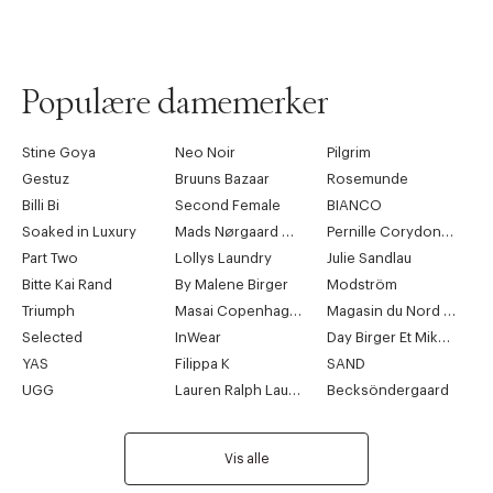
Populære damemerker
Stine Goya
Neo Noir
Pilgrim
Gestuz
Bruuns Bazaar
Rosemunde
Billi Bi
Second Female
BIANCO
Soaked in Luxury
Mads Nørgaard Copenhagen
Pernille Corydon Jewellery
Part Two
Lollys Laundry
Julie Sandlau
Bitte Kai Rand
By Malene Birger
Modström
Triumph
Masai Copenhagen
Magasin du Nord Collection
Selected
InWear
Day Birger Et Mikkelsen
YAS
Filippa K
SAND
UGG
Lauren Ralph Lauren
Becksöndergaard
Vis alle