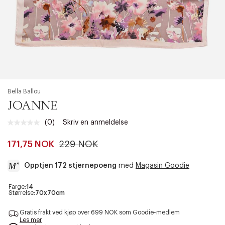
Bella Ballou
JOANNE
(0)
Skriv en anmeldelse
Ingen
vurdering.
Samme
171,75 NOK
229 NOK
sidelenke.
Opptjen 172 stjernepoeng
med
Magasin Goodie
a
Farge:
14
Størrelse:
70x70cm
c
c
Gratis frakt ved kjøp over 699 NOK som Goodie-medlem
e
Les mer
s