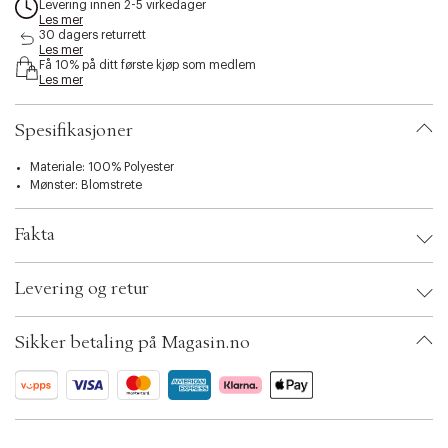
Levering innen 2-5 virkedager
s
Les mer
i
30 dagers returrett
b
Les mer
Få 10% på ditt første kjøp som medlem
i
Les mer
l
i
t
Spesifikasjoner
y
.
Materiale: 100% Polyester
v
Mønster: Blomstrete
a
r
i
Fakta
a
t
Brand:
Bella Ballou
i
Levering og retur
EAN: 5710884902721
o
Clothing Size: 70x70cm
n
Color: 14
.
Sikker betaling på Magasin.no
Ax numbers: 06782293
s
SKU: S14253638
e
ID: BKJM79-02KA
l
e
c