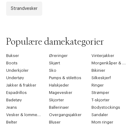
Strandvesker
Forrige
Ne
Populære damekategorier
Bukser
Øreringer
Vinterjakker
Boots
Skjørt
Morgenkåper & kimonoer
Underkjoler
Sko
Bikinier
Undertøy
Pumps & stilettos
Silkeskjerf
Jakker & frakker
Halskjeder
Ringer
Espadrillos
Magevesker
Strømper
Badetøy
Skjorter
T-skjorter
Jeans
Ballerinaer
Bodystockings
Vesker & lommebøker
Overgangsjakker
Sandaler
Belter
Bluser
Mom ringer