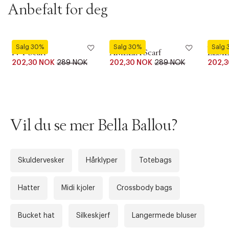
t
Anbefalt for deg
i
o
n
Bella Ballou
Bella Ballou
Bella B
Salg 30%
Salg 30%
Salg
IVY Scarf
AMELIA Scarf
ELSIE
202,30 NOK
289 NOK
202,30 NOK
289 NOK
202,3
Vil du se mer Bella Ballou?
Skuldervesker
Hårklyper
Totebags
Hatter
Midi kjoler
Crossbody bags
Bucket hat
Silkeskjerf
Langermede bluser