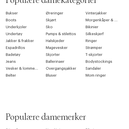
Populære damekategorier
Bukser
Øreringer
Vinterjakker
Boots
Skjørt
Morgenkåper & kimonoer
Underkjoler
Sko
Bikinier
Undertøy
Pumps & stilettos
Silkeskjerf
Jakker & frakker
Halskjeder
Ringer
Espadrillos
Magevesker
Strømper
Badetøy
Skjorter
T-skjorter
Jeans
Ballerinaer
Bodystockings
Vesker & lommebøker
Overgangsjakker
Sandaler
Belter
Bluser
Mom ringer
Populære damemerker