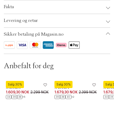
t
i
Fakta
o
n
Brand:
Camel Active
Levering og retur
EAN: 4063366107253
Clothing Size: 36
Color: Navy
Sikker betaling på Magasin.no
Ax numbers: 06791740
SKU: S14288743
ID: BKOL41-0085
Anbefalt for deg
Luhta
Luhta
Luhta
Salg 30%
Salg 30%
Salg
JACKET
JACKET
JACK
1.609,30 NOK
2.299 NOK
1.679,30 NOK
2.399 NOK
1.679
34
36
38
+5
36
38
40
+2
34
36