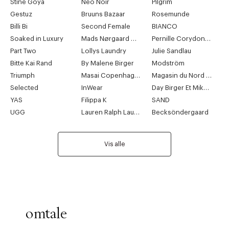
Stine Goya
Neo Noir
Pilgrim
Gestuz
Bruuns Bazaar
Rosemunde
Billi Bi
Second Female
BIANCO
Soaked in Luxury
Mads Nørgaard Copenhagen
Pernille Corydon Jewellery
Part Two
Lollys Laundry
Julie Sandlau
Bitte Kai Rand
By Malene Birger
Modström
Triumph
Masai Copenhagen
Magasin du Nord Collection
Selected
InWear
Day Birger Et Mikkelsen
YAS
Filippa K
SAND
UGG
Lauren Ralph Lauren
Becksöndergaard
Vis alle