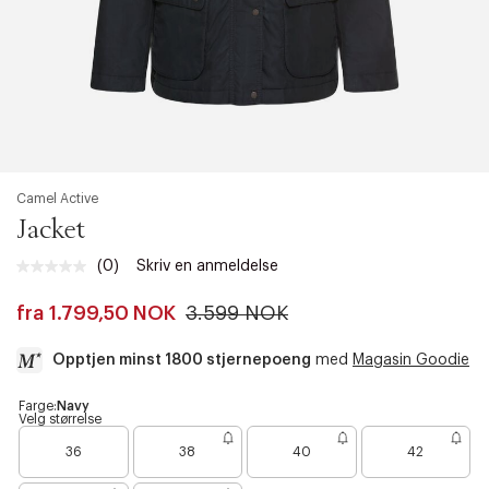
Camel Active
Jacket
(0)
Skriv en anmeldelse
Ingen
vurdering.
Samme
fra
1.799,50 NOK
3.599 NOK
sidelenke.
Opptjen minst 1800 stjernepoeng
med
Magasin Goodie
a
Farge:
Navy
Velg størrelse
c
B
c
36
38
40
42
a
e
r
s