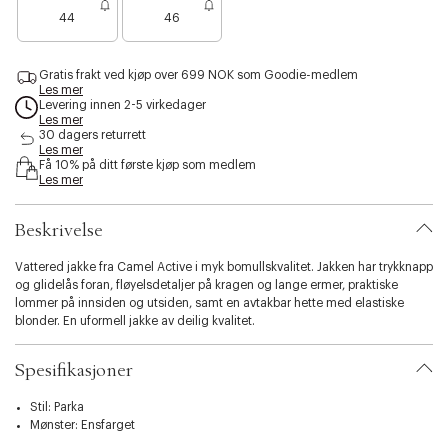
e
s
44
46
n
i
o
b
e
i
Gratis frakt ved kjøp over 699 NOK som Goodie-medlem
n
l
Les mer
f
i
Levering innen 2-5 virkedager
å
Les mer
t
i
30 dagers returrett
y
Les mer
g
.
Få 10% på ditt første kjøp som medlem
j
v
Les mer
e
a
n
r
Beskrivelse
i
a
t
Vattered jakke fra Camel Active i myk bomullskvalitet. Jakken har trykknapp
i
og glidelås foran, fløyelsdetaljer på kragen og lange ermer, praktiske
o
lommer på innsiden og utsiden, samt en avtakbar hette med elastiske
n
blonder. En uformell jakke av deilig kvalitet.
.
s
Spesifikasjoner
e
l
Stil: Parka
e
Mønster: Ensfarget
c