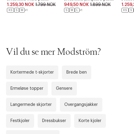
1.259,30 NOK
1.799 NOK
949,50 NOK
1.899 NOK
1.259
XS
S
M
+1
S
M
L
+1
XS
S
Vil du se mer Modström?
Kortermede t-skjorter
Brede ben
Ermeløse topper
Gensere
Forrige
Ne
Langermede skjorter
Overgangsjakker
Festkjoler
Dressbukser
Korte kjoler