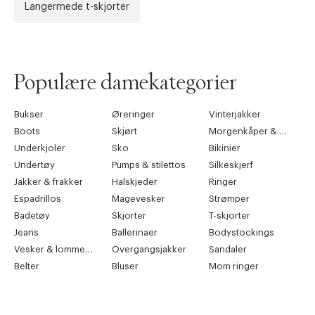
Langermede t-skjorter
Populære damekategorier
Bukser
Øreringer
Vinterjakker
Boots
Skjørt
Morgenkåper & kimonoer
Underkjoler
Sko
Bikinier
Undertøy
Pumps & stilettos
Silkeskjerf
Jakker & frakker
Halskjeder
Ringer
Espadrillos
Magevesker
Strømper
Badetøy
Skjorter
T-skjorter
Jeans
Ballerinaer
Bodystockings
Vesker & lommebøker
Overgangsjakker
Sandaler
Belter
Bluser
Mom ringer