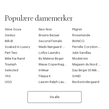
Populære damemerker
Stine Goya
Neo Noir
Pilgrim
Gestuz
Bruuns Bazaar
Rosemunde
Billi Bi
Second Female
BIANCO
Soaked in Luxury
Mads Nørgaard Copenhagen
Pernille Corydon Jewellery
Part Two
Lollys Laundry
Julie Sandlau
Bitte Kai Rand
By Malene Birger
Modström
Triumph
Masai Copenhagen
Magasin du Nord Collection
Selected
InWear
Day Birger Et Mikkelsen
YAS
Filippa K
SAND
UGG
Lauren Ralph Lauren
Becksöndergaard
Vis alle