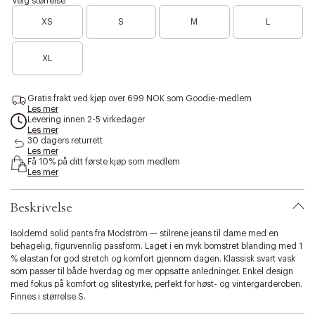
Velg størrelse
l
u
l
o
l
l
i
s
B
B
u
m
e
f
å
a
s
XS
S
M
L
i
a
a
e
m
a
t
c
t
b
b
e
r
c
w
k
r
r
i
e
r
h
h
w
e
B
e
e
i
s
b
i
a
s
XL
l
a
n
n
g
a
l
t
s
s
i
r
o
o
e
n
u
e
h
e
t
w
d
e
e
d
e
e
a
w
b
y
Gratis frakt ved kjøp over 699 NOK som Goodie-medlem
n
n
n
s
a
l
Les mer
.
o
f
f
h
s
u
Levering innen 2-5 virkedager
v
e
å
h
e
å
Les mer
a
n
i
i
30 dagers returrett
r
f
Les mer
g
g
i
Få 10% på ditt første kjøp som medlem
å
j
j
Les mer
a
i
e
e
t
g
n
n
i
j
Beskrivelse
o
e
n
n
Isoldemd solid pants fra Modström — stilrene jeans til dame med en
.
behagelig, figurvennlig passform. Laget i en myk bomstret blanding med 1
s
% elastan for god stretch og komfort gjennom dagen. Klassisk svart vask
e
som passer til både hverdag og mer oppsatte anledninger. Enkel design
l
med fokus på komfort og slitestyrke, perfekt for høst- og vintergarderoben.
e
Finnes i størrelse S.
c