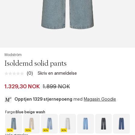
Modström
Isoldemd solid pants
(0)
Skriv en anmeldelse
Ingen
vurdering.
Samme
1.329,30 NOK
1.899 NOK
sidelenke.
Opptjen 1329 stjernepoeng
med
Magasin Goodie
a
Farge:
Blue beige wash
c
c
e
30%
50%
30%
30%
s
B
S
B
S
B
B
D