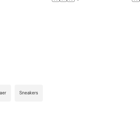
r at kunne se
Neste
naer
Sneakers