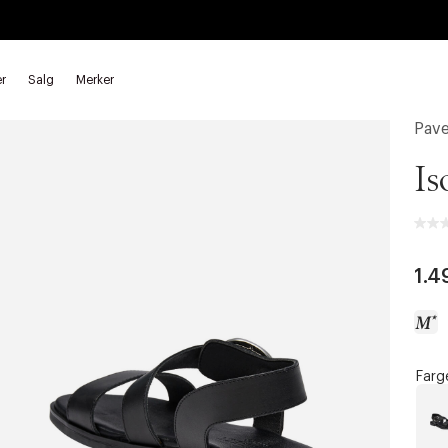
r
Salg
Merker
Pav
Is
1.4
Farg
a
c
c