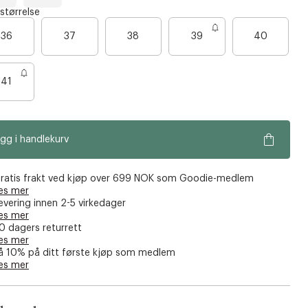
B
T
 størrelse
a
a
B
n
B
B
36
37
38
39
40
c
a
a
a
k
r
r
r
e
e
e
41
n
n
n
o
o
o
e
e
e
gg i handlekurv
n
n
n
f
f
f
å
å
å
ratis frakt ved kjøp over 699 NOK som Goodie-medlem
es mer
i
i
i
evering innen 2-5 virkedager
g
g
g
es mer
j
j
j
0 dagers returrett
es mer
e
e
e
å 10% på ditt første kjøp som medlem
n
n
n
es mer