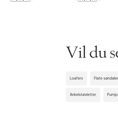
DESSVERRE K
LA OSS VISE
Gratis f
Vil du 
TILFØY NYTT
Øv vi kan desvæ
Levering
Forrige
videoen.
30 dager
Loafers
Flate sandale
Få 10% p
Ankelstøvletter
Pumps