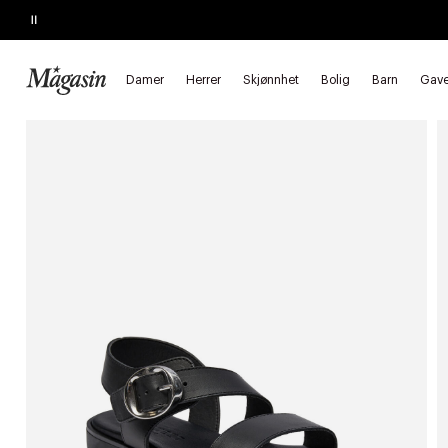
Pause
SALG
Opptil 60% på massevis av varer
Damer
Herrer
Skjønnhet
Bolig
Barn
Gave
Forside
Damer
Sko
Sandaler
Flate sandaler