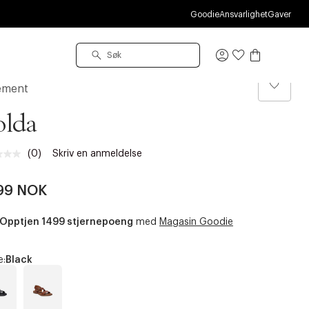
O
Goodie
Ansvarlighet
Gaver
Logg
inn
ement
olda
(0)
Skriv en anmeldelse
Ingen
vurdering.
Samme
99 NOK
sidelenke.
Opptjen 1499 stjernepoeng
med
Magasin Goodie
e:
Black