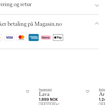
 5715638108039
ering og retur
 Size: 40
: Black
umbers: 06631869, 06631848
 S13724489
ker betaling på Magasin.no
BKQU37-00AO
Pavement
Birk
Lava
Ar
1.899 NOK
1.
36
37
38
+2
36