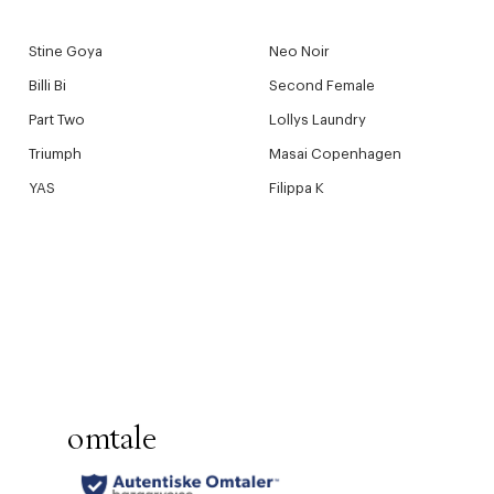
Stine Goya
Neo Noir
Billi Bi
Second Female
Part Two
Lollys Laundry
Triumph
Masai Copenhagen
YAS
Filippa K