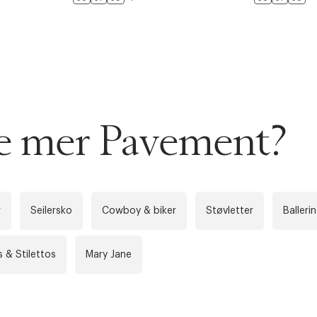
AN IKKE PRODUKTET BLI FUNNET
 VIDEOEN
rakt over 699 NOK for Goodie-medlemmer
se mer Pavement?
 ØNSKE
rre ikke vise dig denne video. Tillad statistiske cookies fo
 innen 2-5 virkedager.
s returrett
r
Seilersko
Cowboy & biker
Støvletter
Balleri
Riktige informasjonskapsler
Lukk
å ditt første kjøp som medlem
 & Stilettos
Mary Jane