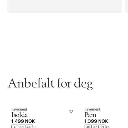
Anbefalt for deg
Pavement
Pavement
Isolda
Pam
1.499 NOK
1.099 NOK
37
38
40
+1
36
37
38
+3