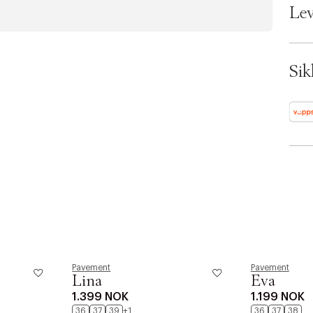
EAN:
Lev
Shoe
Color
Ax n
SKU:
Sik
ID: 
Pavement
Pavement
Lina
Eva
1.399 NOK
1.199 NOK
36
37
39
+1
36
37
38