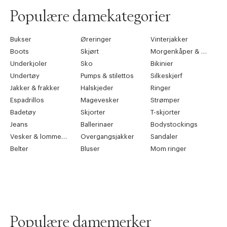
Populære damekategorier
Bukser
Øreringer
Vinterjakker
Boots
Skjørt
Morgenkåper & kimonoer
Underkjoler
Sko
Bikinier
Undertøy
Pumps & stilettos
Silkeskjerf
Jakker & frakker
Halskjeder
Ringer
Espadrillos
Magevesker
Strømper
Badetøy
Skjorter
T-skjorter
Jeans
Ballerinaer
Bodystockings
Vesker & lommebøker
Overgangsjakker
Sandaler
Belter
Bluser
Mom ringer
Populære damemerker