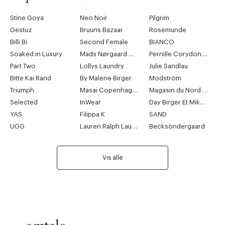
Stine Goya
Neo Noir
Pilgrim
Gestuz
Bruuns Bazaar
Rosemunde
Billi Bi
Second Female
BIANCO
Soaked in Luxury
Mads Nørgaard Copenhagen
Pernille Corydon Jewellery
Part Two
Lollys Laundry
Julie Sandlau
Bitte Kai Rand
By Malene Birger
Modström
Triumph
Masai Copenhagen
Magasin du Nord Collection
Selected
InWear
Day Birger Et Mikkelsen
YAS
Filippa K
SAND
UGG
Lauren Ralph Lauren
Becksöndergaard
Vis alle