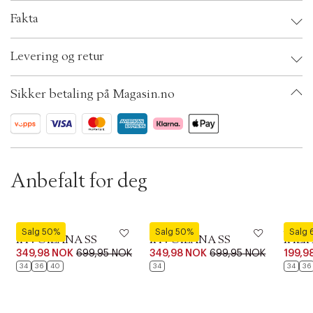
t
i
Fakta
o
n
Brand:
ICHI
Levering og retur
EAN: 5715749428644
Clothing Size: 38
Color: Bright rose/white stripe
Sikker betaling på Magasin.no
Ax numbers: 06782501
SKU: S14254724
ID: BKJO87-5K0K
Anbefalt for deg
ICHI
ICHI
ICHI
Salg 50%
Salg 50%
Salg
IHVOILANA SS
IHVOILANA SS
IHLI
349,98 NOK
699,95 NOK
349,98 NOK
699,95 NOK
199,9
34
36
40
34
34
36