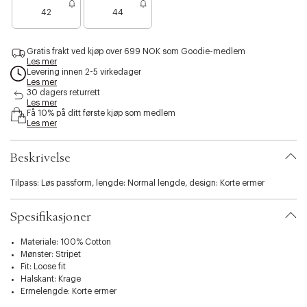
e
e
s
42
44
n
n
i
o
o
b
e
e
i
Gratis frakt ved kjøp over 699 NOK som Goodie-medlem
n
n
l
Les mer
f
f
i
Levering innen 2-5 virkedager
å
å
Les mer
t
i
i
30 dagers returrett
y
Les mer
g
g
.
Få 10% på ditt første kjøp som medlem
j
j
v
Les mer
e
e
a
n
n
r
Beskrivelse
i
a
t
Tilpass: Løs passform, lengde: Normal lengde, design: Korte ermer
i
o
Spesifikasjoner
n
.
Materiale: 100% Cotton
s
Mønster: Stripet
e
Fit: Loose fit
l
Halskant: Krage
e
Ermelengde: Korte ermer
c