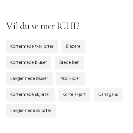
Vil du se mer ICHI?
Kortermede t-skjorter
Blazere
Kortermede bluser
Brede ben
Langermede bluser
Midi kjoler
Forrige
Ne
Kortermede skjorter
Korte skjørt
Cardigans
Langermede skjorter