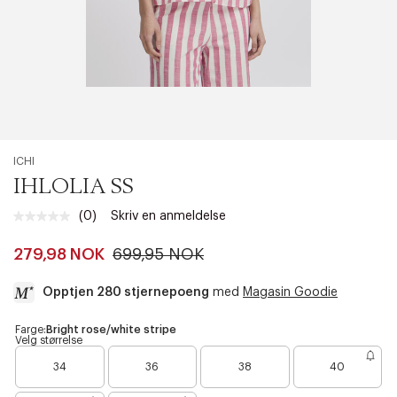
ICHI
IHLOLIA SS
(0)
Skriv en anmeldelse
Ingen
vurdering.
Samme
279,98 NOK
699,95 NOK
sidelenke.
Opptjen 280 stjernepoeng
med
Magasin Goodie
a
Farge:
Bright rose/white stripe
Velg størrelse
c
B
B
c
34
36
38
40
a
a
e
r
r
s