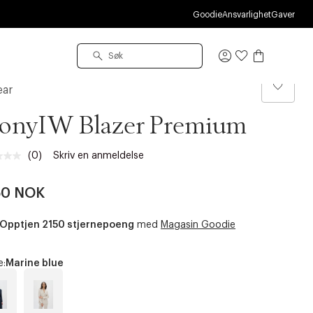
Goodie
Ansvarlighet
Gaver
Logg
inn
ear
donyIW Blazer Premium
(0)
Skriv en anmeldelse
Ingen
vurdering.
Samme
50 NOK
sidelenke.
Opptjen 2150 stjernepoeng
med
Magasin Goodie
e:
Marine blue