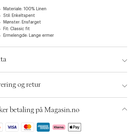
Materiale: 100% Linen
Stil: Enkeltspent
Mønster: Ensfarget
Fit: Classic fit
Ermelengde: Lange ermer
ta
d:
InWear
 5715575629925
ering og retur
ing Size: 40
: Marine blue
umbers: 06743825, 06743824
 S14083472
ker betaling på Magasin.no
BKKF26-1905