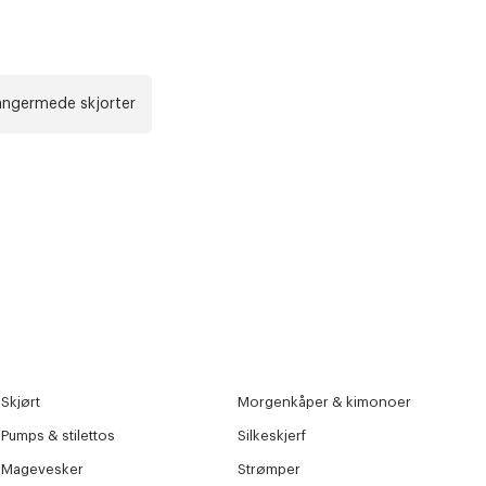
angermede skjorter
Skjørt
Morgenkåper & kimonoer
Pumps & stilettos
Silkeskjerf
Magevesker
Strømper