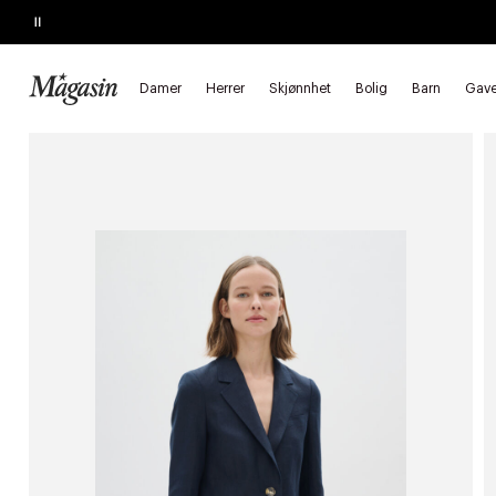
Pause
SALGET SLUTTER SNART
Opptil 60% på massevis av varer
Damer
Herrer
Skjønnhet
Bolig
Barn
Gave
Forside
Damer
Klær
Blazere & vester
Blazere