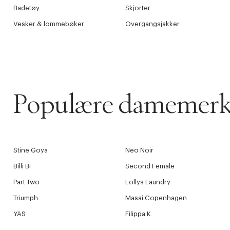
Badetøy
Skjorter
Vesker & lommebøker
Overgangsjakker
Populære damemerk
Stine Goya
Neo Noir
Billi Bi
Second Female
Part Two
Lollys Laundry
Triumph
Masai Copenhagen
YAS
Filippa K