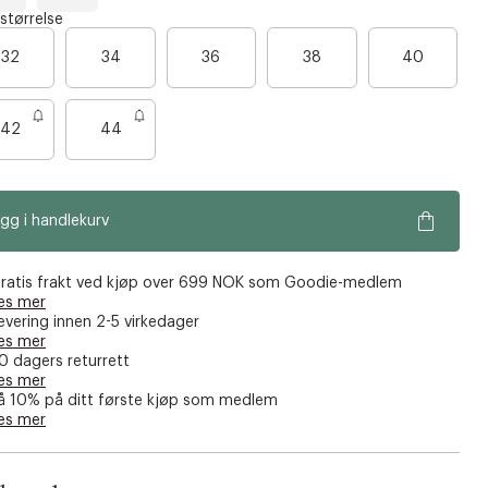
M
H
 størrelse
a
a
z
B
32
34
36
38
40
e
a
n
m
e
e
r
b
l
a
e
42
44
u
n
n
e
g
e
o
e
gg i handlekurv
n
f
å
ratis frakt ved kjøp over 699 NOK som Goodie-medlem
es mer
i
evering innen 2-5 virkedager
g
es mer
j
0 dagers returrett
es mer
e
å 10% på ditt første kjøp som medlem
n
es mer