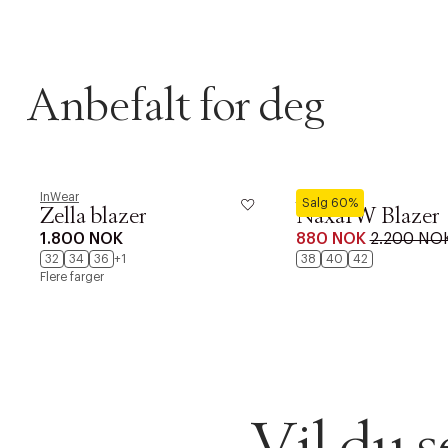
Anbefalt for deg
InWear
InWear
Salg 60%
Zella blazer
NaxaIW Blazer
DESSVERRE K
1.800 NOK
880 NOK
2.200 NO
LA OSS VISE
32
34
36
+1
38
40
42
Gratis f
Flere farger
TILFØY NYTT
Øv vi kan desvæ
Levering
Forrige
videoen.
30 dager
Vil du 