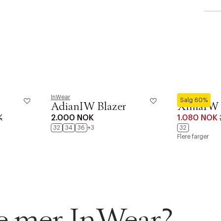
InWear
InWear
Salg 60%
AdianIW Blazer
XiniaIW 
AN IKKE PRODUKTET BLI FUNNET
K
2.000 NOK
1.080 NOK
 VIDEOEN
32
34
36
+3
32
rakt over 699 NOK for Goodie-medlemmer
Flere farger
 ØNSKE
rre ikke vise dig denne video. Tillad statistiske cookies fo
 innen 2-5 virkedager.
s returrett
se mer InWear?
Riktige informasjonskapsler