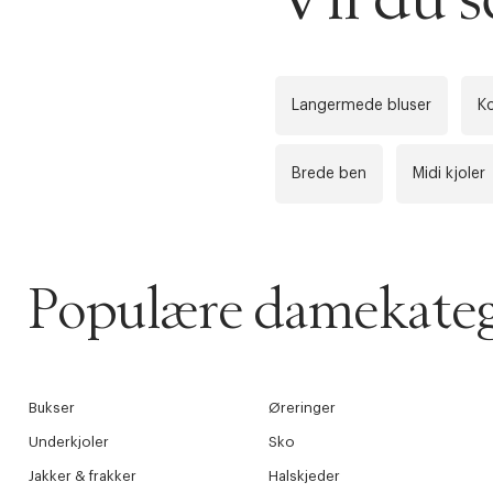
Få 10% p
Langermede bluser
K
Brede ben
Midi kjoler
Populære damekateg
Bukser
Øreringer
Underkjoler
Sko
Jakker & frakker
Halskjeder