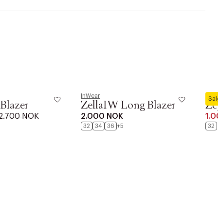
InWear
InWe
Sa
Blazer
ZellaIW Long Blazer
Ze
2.700 NOK
2.000 NOK
1.
32
34
36
+5
32
r at kunne se
Neste