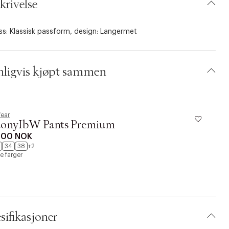
krivelse
ss: Klassisk passform, design: Langermet
ligvis kjøpt sammen
ear
donyIbW Pants Premium
300 NOK
34
38
+2
re farger
sifikasjoner