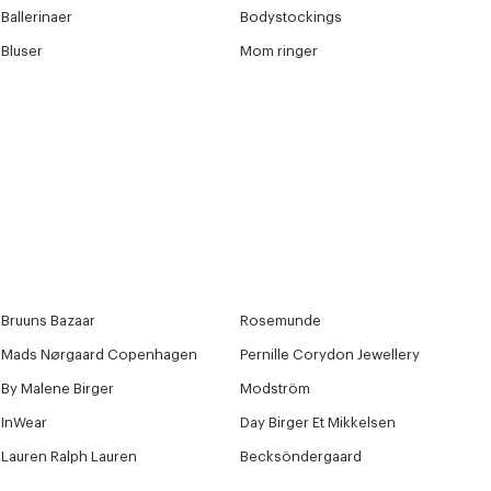
Ballerinaer
Bodystockings
Bluser
Mom ringer
Bruuns Bazaar
Rosemunde
Mads Nørgaard Copenhagen
Pernille Corydon Jewellery
By Malene Birger
Modström
InWear
Day Birger Et Mikkelsen
Lauren Ralph Lauren
Becksöndergaard