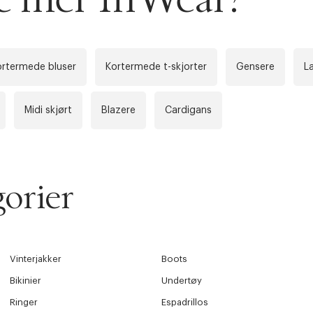
Lukk
å ditt første kjøp som medlem
ortermede bluser
Kortermede t-skjorter
Gensere
L
Midi skjørt
Blazere
Cardigans
orier
Vinterjakker
Boots
Bikinier
Undertøy
Ringer
Espadrillos