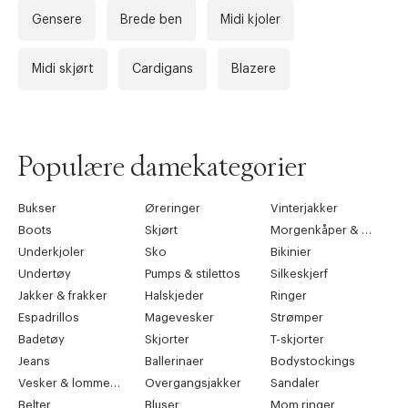
Gensere
Brede ben
Midi kjoler
Midi skjørt
Cardigans
Blazere
Populære damekategorier
Bukser
Øreringer
Vinterjakker
Boots
Skjørt
Morgenkåper & kimonoer
Underkjoler
Sko
Bikinier
Undertøy
Pumps & stilettos
Silkeskjerf
Jakker & frakker
Halskjeder
Ringer
Espadrillos
Magevesker
Strømper
Badetøy
Skjorter
T-skjorter
Jeans
Ballerinaer
Bodystockings
Vesker & lommebøker
Overgangsjakker
Sandaler
Belter
Bluser
Mom ringer