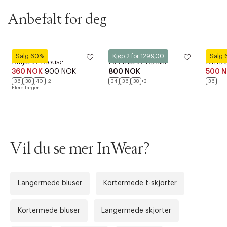
Anbefalt for deg
InWear
InWear
InWear
Salg 60%
Kjøp 2 for 1299,00
Salg
BaljaIW Blouse
ZeemaIW Blouse
Rimon
360 NOK
900 NOK
800 NOK
500 
36
38
40
+2
34
36
38
+3
36
Flere farger
Vil du se mer InWear?
Forrige
Ne
Langermede bluser
Kortermede t-skjorter
Kortermede bluser
Langermede skjorter