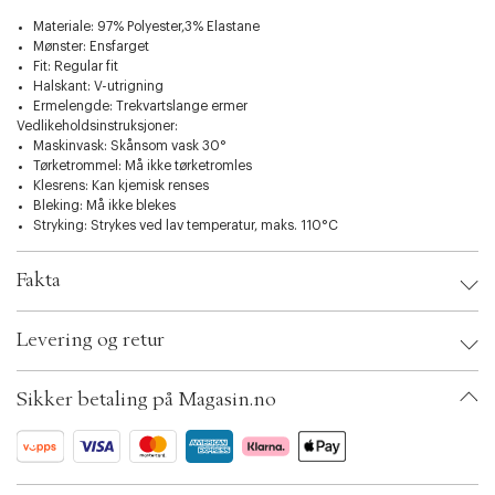
t
i
Materiale: 97% Polyester,3% Elastane
o
Mønster: Ensfarget
n
Fit: Regular fit
Halskant: V-utrigning
Ermelengde: Trekvartslange ermer
Vedlikeholdsinstruksjoner:
Maskinvask: Skånsom vask 30°
Tørketrommel: Må ikke tørketromles
Klesrens: Kan kjemisk renses
Bleking: Må ikke blekes
Stryking: Strykes ved lav temperatur, maks. 110°C
Fakta
Brand:
InWear
Levering og retur
EAN: 5715751648269
Clothing Size: 34
Color: Pink nectar
Sikker betaling på Magasin.no
Ax numbers: 06956866, 06843639, 06956868, 06744079, 06889863,
06889864, 06843640, 07034162, 06744080, 06843641
SKU: S14856237
ID: BKKF33-1SCM