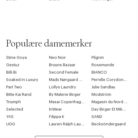
Populære damemerker
Stine Goya
Neo Noir
Pilgrim
Gestuz
Bruuns Bazaar
Rosemunde
Billi Bi
Second Female
BIANCO
Soaked in Luxury
Mads Nørgaard Copenhagen
Pernille Corydon Jewellery
Part Two
Lollys Laundry
Julie Sandlau
Bitte Kai Rand
By Malene Birger
Modström
Triumph
Masai Copenhagen
Magasin du Nord Collection
Selected
InWear
Day Birger Et Mikkelsen
YAS
Filippa K
SAND
UGG
Lauren Ralph Lauren
Becksöndergaard