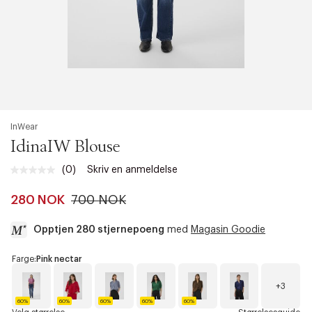
XXXL/46
110
93
120
InWear
IdinaIW Blouse
(0)
Skriv en anmeldelse
Ingen
vurdering.
Samme
280 NOK
700 NOK
sidelenke.
Opptjen 280 stjernepoeng
med
Magasin Goodie
a
Farge:
Pink nectar
c
c
+3
e
60%
60%
60%
60%
60%
s
P
H
W
A
C
M