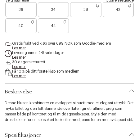
Velg størrelse
Størrelsesguide
i
i
i
g
h
a
s
B
B
n
g
l
a
o
r
36
34
38
42
i
a
a
k
h
d
v
c
i
b
n
r
r
w
r
e
o
n
i
e
i
i
g
l
e
e
e
c
s
n
r
a
b
40
44
l
n
n
t
k
d
e
t
l
i
o
o
a
r
e
e
u
t
r
e
n
b
e
e
e
d
r
y
Gratis frakt ved kjøp over 699 NOK som Goodie-medlem
n
n
o
Les mer
.
f
f
w
Levering innen 2-5 virkedager
v
å
å
n
Les mer
a
i
i
30 dagers returrett
r
Les mer
g
g
i
Få 10% på ditt første kjøp som medlem
j
j
Les mer
a
e
e
t
n
n
i
Beskrivelse
o
n
Denne blusen kombinerer en avslappet silhuett med et elegant uttrykk. Det
.
myke fallet og den lett skinnende overflaten gir et raffinert preg som
s
passer både på kontoret og til middagsselskaper. Style den med
e
dressbukser for en sofistikert look eller med jeans for en mer avslappet stil.
l
e
c
Spesifikasjoner