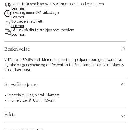
s
Gratis frakt ved kjøp over 699 NOK som Goodie-medlem
Les mer
s
Levering innen 2-5 virkedager
i
Les mer
b
30 dagers returrett
i
Les mer
l
Få 10% på ditt første kjøp som medlem
Les mer
i
t
y
Beskrivelse
.
v
VITA Idea LED 6W bulb Mirror er en fin toppspeilpære som gir et varmt lys
a
og ikke plager øynene og derfor perfekt for åpne lamper som VITA Clava &
r
VITA Clava Dine.
i
a
t
Spesifikasjoner
i
o
Materiale: Glas, Metal, Filament
n
Home Size: Ø: 8 x H: 11,5cm.
.
s
e
Fakta
l
e
Brand:
UMAGE
c