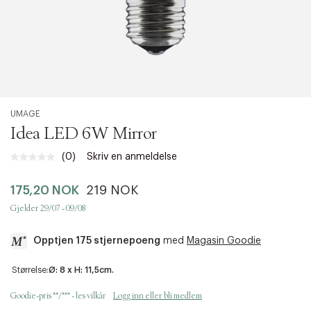
UMAGE
Idea LED 6W Mirror
(0)
Skriv en anmeldelse
Ingen
vurdering.
Samme
175,20 NOK
219 NOK
sidelenke.
Gjelder 29/07 - 09/08
Opptjen 175 stjernepoeng
med
Magasin Goodie
a
Størrelse:
Ø: 8 x H: 11,5cm.
c
c
Goodie-pris **/*** - les vilkår
Logg inn eller bli medlem
e