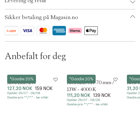
Levering og retur
EAN: 5710302040332
t
Ax numbers: 04317012
i
SKU: S00311188
o
Sikker betaling på Magasin.no
ID: ABSO98-0008
n
Anbefalt for deg
Forrige
Ne
UMAGE
UMAGE
UMAG
*Goodie 20%
*Goodie 20%
*Goo
Idea LED 2W
Idea LED A+ 70 mm /
Idea 
127,20 NOK
159 NOK
31,20
13W - 4000 K
Gjelder 29/07 - 09/08
Gjelder 
111,20 NOK
139 NOK
Goodie-pris **/*** - les vilkår
Goodie-pr
Gjelder 29/07 - 09/08
Goodie-pris **/*** - les vilkår