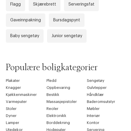
Flagg
Skjærebrett
Serveringsfat
Gaveinnpakning
Bursdagspynt
Baby sengetøy
Junior sengetøy
Forrige
Ne
Populære boligkategorier
Plakater
Pledd
Sengetøy
Knagger
Oppbevaring
Gulvtepper
Kjøkkenmaskiner
Bestikk
Håndklær
Varmeputer
Massasjepistoler
Baderomsutstyr
Stoler
Reoler
Møbler
Dyner
Elektronikk
Interiør
Lamper
Borddekning
Kontor
Utedekor
Hodeputer
Servering