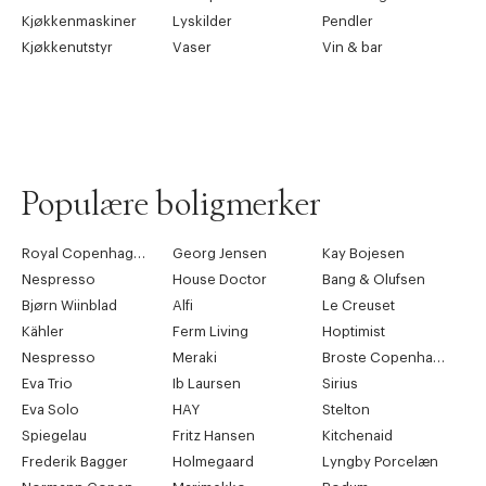
Kjøkkenmaskiner
Lyskilder
Pendler
Kjøkkenutstyr
Vaser
Vin & bar
Populære boligmerker
Royal Copenhagen
Georg Jensen
Kay Bojesen
Nespresso
House Doctor
Bang & Olufsen
Bjørn Wiinblad
Alfi
Le Creuset
Kähler
Ferm Living
Hoptimist
Nespresso
Meraki
Broste Copenhagen
Eva Trio
Ib Laursen
Sirius
Eva Solo
HAY
Stelton
Spiegelau
Fritz Hansen
Kitchenaid
Frederik Bagger
Holmegaard
Lyngby Porcelæn