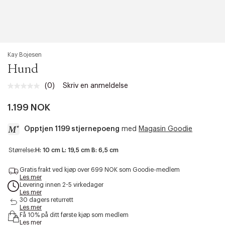
Kay Bojesen
Hund
(0)
Skriv en anmeldelse
Ingen
vurdering.
Samme
1.199 NOK
sidelenke.
Opptjen 1199 stjernepoeng
med
Magasin Goodie
a
Størrelse:
H: 10 cm L: 19,5 cm B: 6,5 cm
c
c
Gratis frakt ved kjøp over 699 NOK som Goodie-medlem
e
Les mer
Levering innen 2-5 virkedager
s
Les mer
s
30 dagers returrett
i
Les mer
b
Få 10% på ditt første kjøp som medlem
i
Les mer