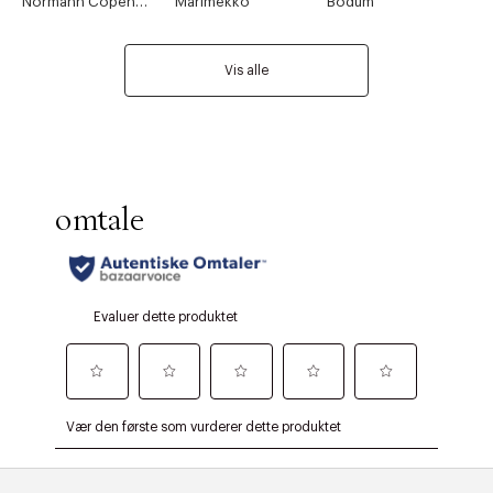
Normann Copenhagen
Marimekko
Bodum
Vis alle