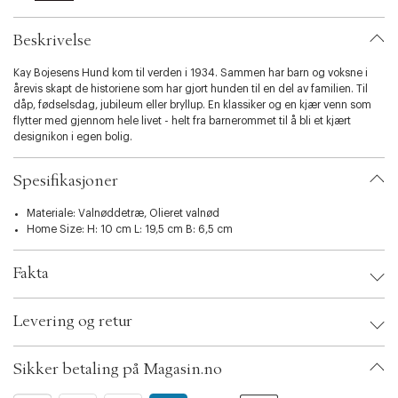
l
i
Beskrivelse
t
y
Kay Bojesens Hund kom til verden i 1934. Sammen har barn og voksne i
.
årevis skapt de historiene som har gjort hunden til en del av familien. Til
v
dåp, fødselsdag, jubileum eller bryllup. En klassiker og en kjær venn som
a
flytter med gjennom hele livet - helt fra barnerommet til å bli et kjært
r
designikon i egen bolig.
i
a
t
Spesifikasjoner
i
o
Materiale: Valnøddetræ, Olieret valnød
n
Home Size: H: 10 cm L: 19,5 cm B: 6,5 cm
.
s
e
Fakta
l
e
Brand:
Kay Bojesen
c
Levering og retur
EAN: 5709513392019
t
Ax numbers: 02255236
i
SKU: S00097885
o
Sikker betaling på Magasin.no
ID: AAIA32-0008
n