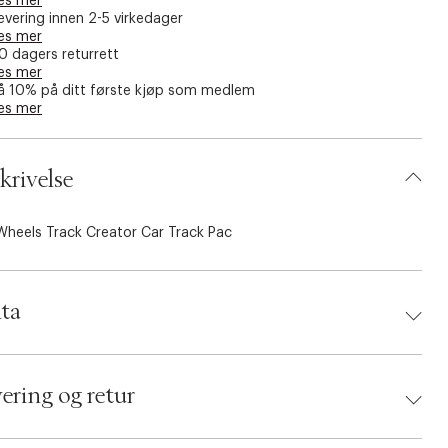
es mer
evering innen 2-5 virkedager
es mer
0 dagers returrett
es mer
å 10% på ditt første kjøp som medlem
es mer
krivelse
Wheels Track Creator Car Track Pac
ta
d:
Hot Wheels
 194735289776
ering og retur
umbers: 06781921
 S14252643