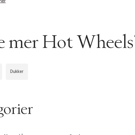
her
se mer Hot Wheels
Dukker
orier