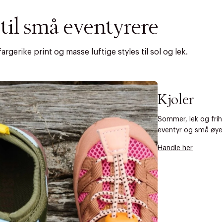
il små eventyrere
rgerike print og masse luftige styles til sol og lek.
Kjoler
Sommer, lek og frih
eventyr og små øyeb
Handle her
AN IKKE PRODUKTET BLI FUNNET
 VIDEOEN
rakt over 699 NOK for Goodie-medlemmer
 ØNSKE
rre ikke vise dig denne video. Tillad statistiske cookies fo
 innen 2-5 virkedager.