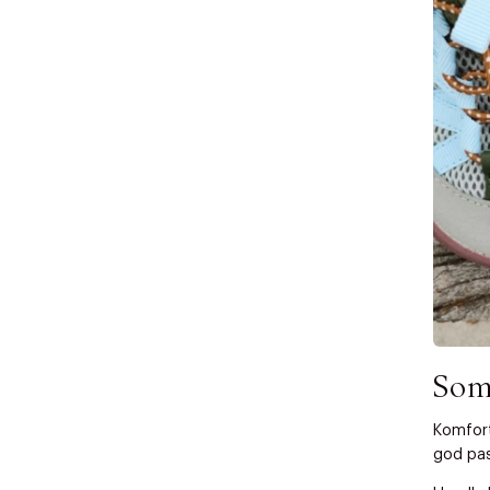
Forrige
videoen.
30 dager
Få 10% p
Som
Komfort
god pas