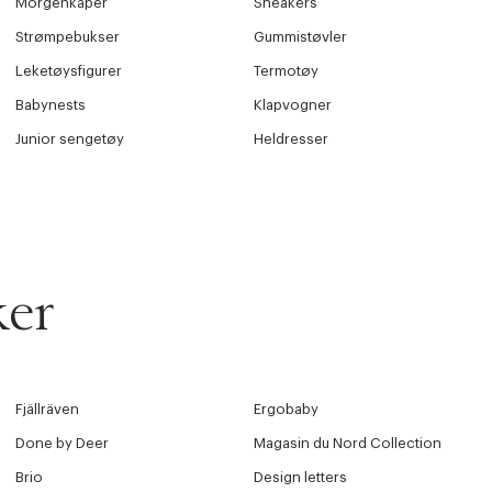
Morgenkåper
Sneakers
Strømpebukser
Gummistøvler
Leketøysfigurer
Termotøy
Babynests
Klapvogner
Junior sengetøy
Heldresser
ker
Fjällräven
Ergobaby
Done by Deer
Magasin du Nord Collection
Brio
Design letters