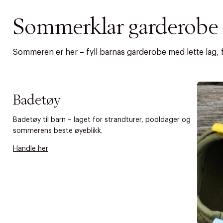
Sommerklar garderobe t
Sommeren er her – fyll barnas garderobe med lette lag, fa
Badetøy
Badetøy til barn – laget for strandturer, pooldager og
sommerens beste øyeblikk.
Handle her
DESSVERRE K
LA OSS VISE
Gratis f
TILFØY NYTT
Øv vi kan desvæ
Levering