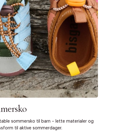
s returrett
Riktige informasjonskapsler
Lukk
å ditt første kjøp som medlem
mersko
able sommersko til barn – lette materialer og
sform til aktive sommerdager.