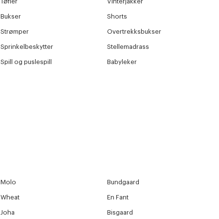
Tøfler
Vinterjakker
Bukser
Shorts
Strømper
Overtrekksbukser
Sprinkelbeskytter
Stellemadrass
Spill og puslespill
Babyleker
Molo
Bundgaard
Wheat
En Fant
Joha
Bisgaard