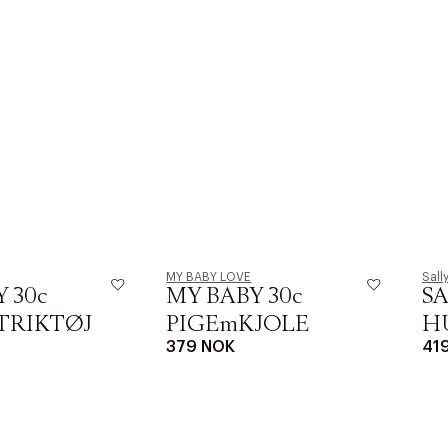
MY BABY LOVE
Sall
 30c
MY BABY 30c
SA
TRIKTØJ
PIGEmKJOLE
H
379 NOK
41