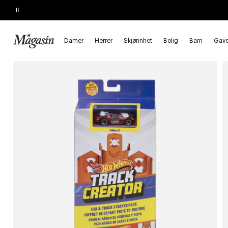
Pause
SALG
Opptil 50% på massevis av varer
Forside
Barn
Leketøy
Dukker & tilbehør
Dukker
Damer
Herrer
Skjønnhet
Bolig
Barn
Gave