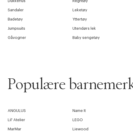
Dukkehus
Regntøy
Sandaler
Leketøy
Badetøy
Yttertøy
Jumpsuits
Utendørs lek
Gåvogner
Baby sengetøy
Populære barnemer
ANGULUS
Name It
Lil' Atelier
LEGO
MarMar
Liewood