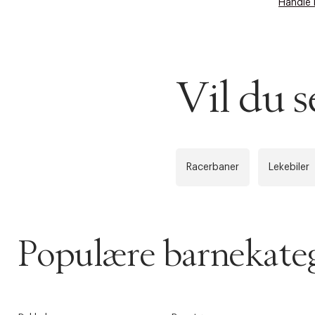
Handle 
Vil du 
Racerbaner
Lekebiler
Populære barnekateg