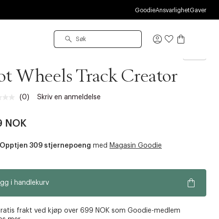
Goodie
Ansvarlighet
Gaver
Logg
inn
 Wheels
t Wheels Track Creator
(0)
Skriv en anmeldelse
Ingen
vurdering.
Samme
9 NOK
sidelenke.
Opptjen 309 stjernepoeng
med
Magasin Goodie
gg i handlekurv
ratis frakt ved kjøp over 699 NOK som Goodie-medlem