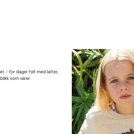
et – for dager fylt med latter,
likk som varer.
r at kunne se