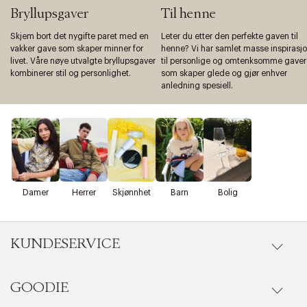
Bryllupsgaver
Til henne
Skjem bort det nygifte paret med en
Leter du etter den perfekte gaven til
vakker gave som skaper minner for
henne? Vi har samlet masse inspirasj
livet. Våre nøye utvalgte bryllupsgaver
til personlige og omtenksomme gaver
kombinerer stil og personlighet.
som skaper glede og gjør enhver
anledning spesiell.
Damer
Herrer
Skjønnhet
Barn
Bolig
KUNDESERVICE
GOODIE
Gå til kundeservice