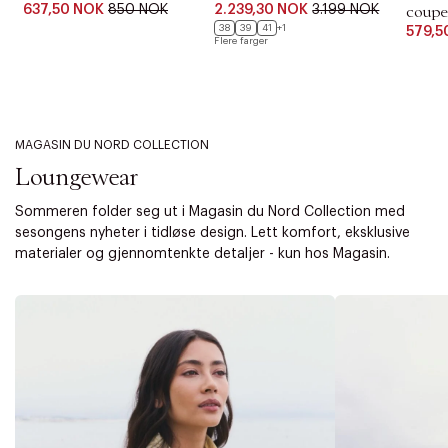
637,50 NOK
850 NOK
2.239,30 NOK
3.199 NOK
coupe
38
39
41
+1
579,5
Flere farger
MAGASIN DU NORD COLLECTION
Loungewear
Sommeren folder seg ut i Magasin du Nord Collection med
sesongens nyheter i tidløse design. Lett komfort, eksklusive
materialer og gjennomtenkte detaljer - kun hos Magasin.