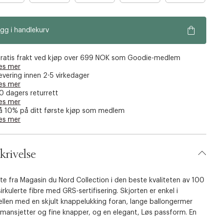
gg i handlekurv
ratis frakt ved kjøp over 699 NOK som Goodie-medlem
es mer
evering innen 2-5 virkedager
es mer
0 dagers returrett
es mer
å 10% på ditt første kjøp som medlem
es mer
krivelse
te fra Magasin du Nord Collection i den beste kvaliteten av 100
irkulerte fibre med GRS-sertifisering. Skjorten er enkel i
llen med en skjult knappelukking foran, lange ballongermer
mansjetter og fine knapper, og en elegant, Løs passform. En