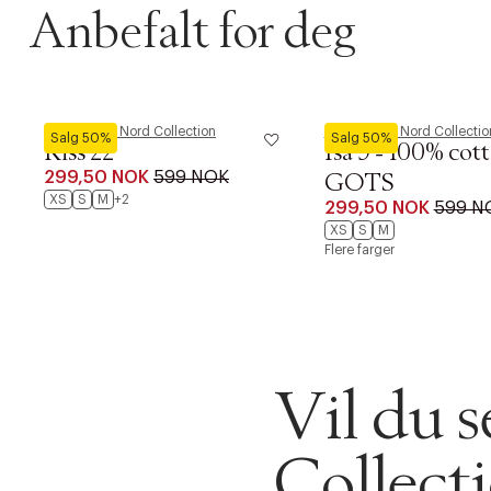
Anbefalt for deg
Magasin du Nord Collection
Magasin du Nord Collectio
Salg 50%
Salg 50%
Kiss 22
Isa 9 - 100% cot
299,50 NOK
599 NOK
GOTS
XS
S
M
+2
299,50 NOK
599 N
XS
S
M
DESSVERRE K
Flere farger
LA OSS VISE
Gratis f
TILFØY NYTT
Øv vi kan desvæ
Levering
Forrige
videoen.
Vil du 
30 dager
Collect