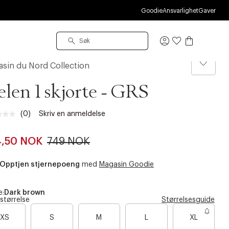
O
Goodie
Ansvarlighet
Gaver
Logg
inn
sin du Nord Collection
len 1 skjorte - GRS
(0)
Skriv en anmeldelse
Ingen
vurdering.
Samme
4,50 NOK
749 NOK
sidelenke.
Opptjen stjernepoeng
med
Magasin Goodie
e:
Dark brown
 størrelse
Størrelsesguide
XS
S
M
L
XL