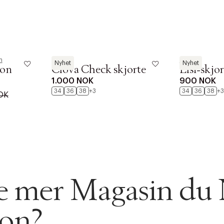
n
A-VIEW
A-VIEW
Nyhet
Nyhet
ton
Clova Check skjorte
Elsi-skjor
1.000 NOK
900 NOK
34
36
38
+3
34
36
38
+3
OK
AN IKKE PRODUKTET BLI FUNNET
 VIDEOEN
rakt over 699 NOK for Goodie-medlemmer
 ØNSKE
rre ikke vise dig denne video. Tillad statistiske cookies fo
 innen 2-5 virkedager.
se mer Magasin du
s returrett
ion?
Riktige informasjonskapsler