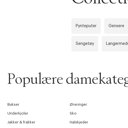
Få 10% p
Pynteputer
Gensere
Sengetøy
Langermede
Populære damekateg
Bukser
Øreringer
Underkjoler
Sko
Jakker & frakker
Halskjeder