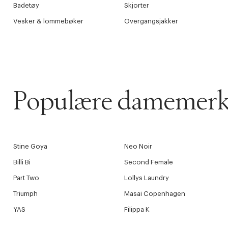
Badetøy
Skjorter
Vesker & lommebøker
Overgangsjakker
Populære damemerk
Stine Goya
Neo Noir
Billi Bi
Second Female
Part Two
Lollys Laundry
Triumph
Masai Copenhagen
YAS
Filippa K