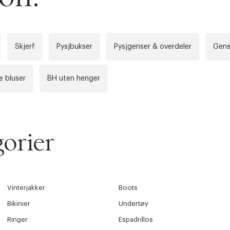
Lukk
å ditt første kjøp som medlem
Skjerf
Pysjbukser
Pysjgenser & overdeler
Gens
 bluser
BH uten henger
orier
Vinterjakker
Boots
Bikinier
Undertøy
Ringer
Espadrillos