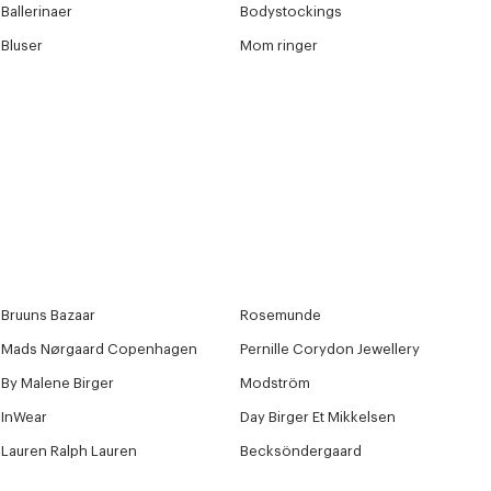
Ballerinaer
Bodystockings
Bluser
Mom ringer
Bruuns Bazaar
Rosemunde
Mads Nørgaard Copenhagen
Pernille Corydon Jewellery
By Malene Birger
Modström
InWear
Day Birger Et Mikkelsen
Lauren Ralph Lauren
Becksöndergaard