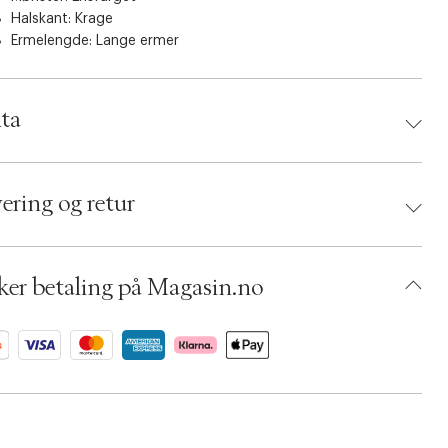
Halskant: Krage
Ermelengde: Lange ermer
ta
d:
Magasin du Nord Collection
 2222002702821
ering og retur
ing Size: XS
r: Dark brown
umbers: 06795326
 S14305038
ker betaling på Magasin.no
BKPQ43-0ZR6