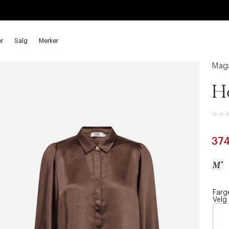
r
Salg
Merker
rmede skjorter
Maga
He
37
Farg
a
Velg
c
c