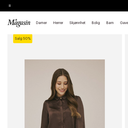
Pause
SALG
Opptil 60% på massevis av varer
Damer
Herrer
Skjønnhet
Bolig
Barn
Gave
Forside
Damer
Klær
Bluser & skjorter
Skjorter
Lange
Salg 50%