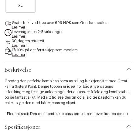
B
e
e
e
s
XL
a
n
n
n
i
r
o
o
o
b
e
e
e
e
i
Gratis frakt ved kjøp over 699 NOK som Goodie-medlem
n
n
n
n
l
Les mer
o
f
f
f
i
Levering innen 2-5 virkedager
e
å
å
å
Les mer
t
n
i
i
i
30 dagers returrett
y
f
Les mer
g
g
g
.
Få 10% på ditt første kjøp som medlem
å
j
j
j
v
Les mer
i
e
e
e
a
g
n
n
n
r
j
Beskrivelse
i
e
a
n
t
Oppdag den perfekte kombinasjonen av stil og funksjonalitet med Great-
i
Pa fra SisterS Point. Denne toppen er ideell for både hverdagens
o
utfordringer og festlige anledninger der du ønsker å føle deg komfortabel
n
og se fantastisk ut. Med sitt tidløse design og allsidige passform kan du
.
enkelt style den med både jeans og skjørt.
s
e
- Elegant snitt: Den gjennomtenkte passformen fremhever figuren din og
l
gir et flatterende utseende, uansett hvordan du velger å style den.
e
- Praktiske detaljer: Toppen har en smart lukking som gjør den enkel å ta av
Spesifikasjoner
c
og på, noe som gjør den til et praktisk valg i garderoben din.
- Allsidig bruk: Great-Pa er perfekt for lag-på-lag styling, slik at du kan