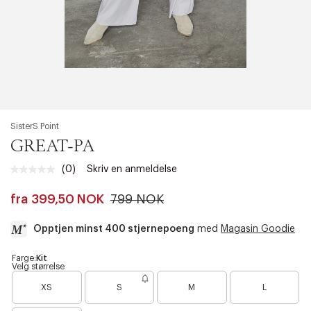
SisterS Point
GREAT-PA
(0)
Skriv en anmeldelse
Ingen
vurdering.
Samme
fra
399,50 NOK
799 NOK
sidelenke.
Opptjen minst 400 stjernepoeng
med
Magasin Goodie
a
Farge:
Kit
Velg størrelse
c
B
B
B
c
XS
S
M
L
a
a
a
e
r
r
r
s