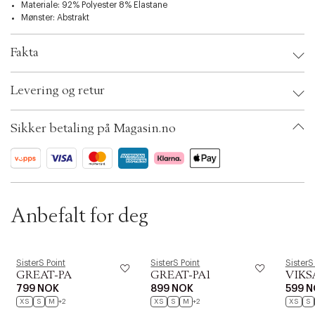
t
Materiale: 92% Polyester 8% Elastane
i
skape forskjellige looks for enhver anledning, fra kontoret til en kveld ute.
Mønster: Abstrakt
o
n
Gi garderoben din et løft med denne stilige toppen som kombinerer
eleganse med hverdagens praktiske behov.
Fakta
Brand:
SisterS Point
Levering og retur
EAN: 5714862614361
Clothing Size: L
Color: Kit
Sikker betaling på Magasin.no
Ax numbers: 06780754
SKU: S14248128
ID: BKIV66-00ST
Anbefalt for deg
Forrige
Ne
SisterS Point
SisterS Point
SisterS
GREAT-PA
GREAT-PA1
VIKS
799 NOK
899 NOK
599 
XS
S
M
+2
XS
S
M
+2
XS
S