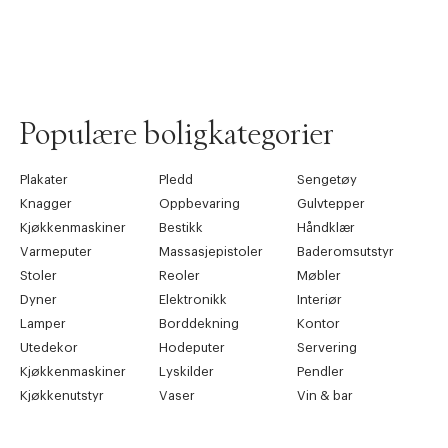
Forrige
Ne
Populære boligkategorier
Plakater
Pledd
Sengetøy
Knagger
Oppbevaring
Gulvtepper
Kjøkkenmaskiner
Bestikk
Håndklær
Varmeputer
Massasjepistoler
Baderomsutstyr
Stoler
Reoler
Møbler
Dyner
Elektronikk
Interiør
Lamper
Borddekning
Kontor
Utedekor
Hodeputer
Servering
Kjøkkenmaskiner
Lyskilder
Pendler
Kjøkkenutstyr
Vaser
Vin & bar