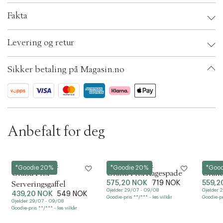
t
Fakta
i
o
Brand:
Kay Bojesen ApS
n
Levering og retur
EAN: 5711168015533
Ax numbers: 06799621
SKU: S14314744
Sikker betaling på Magasin.no
ID: BKRQ90-0008
Anbefalt for deg
Kay Bojesen ApS
Kay Bojesen ApS
Kay Bo
*Goodie 20%
*Goodie 20%
*Goo
Grand Prix
Grand Prix Kagespade
Grand
575,20 NOK
719 NOK
559,2
Serveringsgaffel
Gjelder 29/07 - 09/08
Gjelder 
439,20 NOK
549 NOK
Goodie-pris **/*** - les vilkår
Goodie-pr
Gjelder 29/07 - 09/08
Goodie-pris **/*** - les vilkår