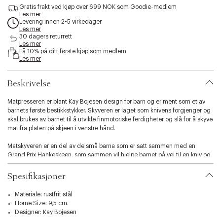
s
Gratis frakt ved kjøp over 699 NOK som Goodie-medlem
Les mer
s
Levering innen 2-5 virkedager
i
Les mer
b
30 dagers returrett
i
Les mer
l
Få 10% på ditt første kjøp som medlem
Les mer
i
t
y
Beskrivelse
.
v
Matpresseren er blant Kay Bojesen design for barn og er ment som et av
a
barnets første bestikkstykker. Skyveren er laget som knivens forgjenger og
r
skal brukes av barnet til å utvikle finmotoriske ferdigheter og slå for å skyve
i
mat fra platen på skjeen i venstre hånd.
a
t
Matskyveren er en del av de små barna som er satt sammen med en
i
Grand Prix Hankeskeen, som sammen vil hjelpe barnet på vei til en kniv og
o
gaffel med god Design i hendene.
n
Spesifikasjoner
.
Kay Bojesen Grand Prix-bestikk vant førstepremien i World's Triennale di
s
Milano i 1951. Som funksjonær hadde Kay Bojesen en visjon om å skape en
e
Materiale: rustfrit stål
rekke praktiske og estetiske verktøy, formet uten unødvendige detaljer,
l
Home Size: 9,5 cm.
men bare de nødvendige formene for perfekt funksjonalitet.
e
Designer:
Kay Bojesen
c