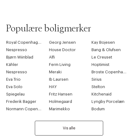
Populære boligmerker
Royal Copenhagen
Georg Jensen
Kay Bojesen
Nespresso
House Doctor
Bang & Olufsen
Bjørn Wiinblad
Alfi
Le Creuset
Kähler
Ferm Living
Hoptimist
Nespresso
Meraki
Broste Copenhagen
Eva Trio
Ib Laursen
Sirius
Eva Solo
HAY
Stelton
Spiegelau
Fritz Hansen
Kitchenaid
Frederik Bagger
Holmegaard
Lyngby Porcelæn
Normann Copenhagen
Marimekko
Bodum
Vis alle