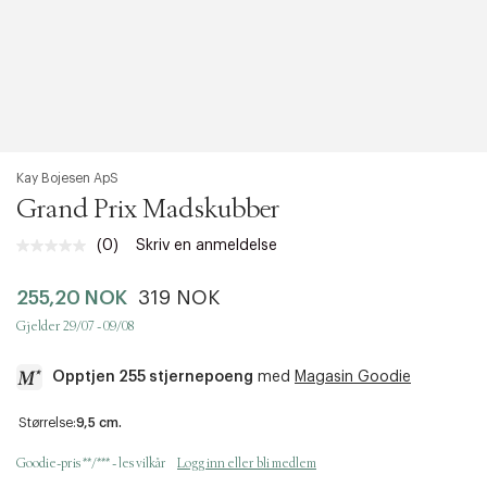
Kay Bojesen ApS
Grand Prix Madskubber
(0)
Skriv en anmeldelse
Ingen
vurdering.
Samme
255,20 NOK
319 NOK
sidelenke.
Gjelder 29/07 - 09/08
Opptjen 255 stjernepoeng
med
Magasin Goodie
a
Størrelse:
9,5 cm.
c
c
Goodie-pris **/*** - les vilkår
Logg inn eller bli medlem
e