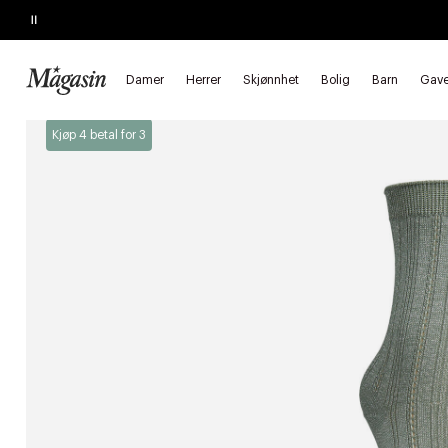
Pause
SALGET SLUTTER SNART
Opptil 60% på massevis av varer
Damer
Herrer
Skjønnhet
Bolig
Barn
Gave
Forside
Damer
Undertøy
Strømper
Ankelsokker
Kjøp 4 betal for 3