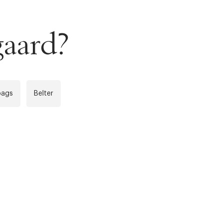
gaard?
r at kunne se
Neste
bags
Belter