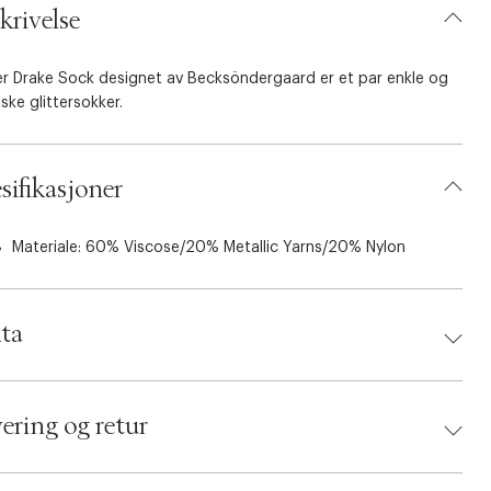
krivelse
ter Drake Sock designet av Becksöndergaard er et par enkle og
iske glittersokker.
sifikasjoner
Materiale: 60% Viscose/20% Metallic Yarns/20% Nylon
ta
d:
Becksöndergaard
 5710531496207
ering og retur
ing Size: 37/39
: Mistletoe green
umbers: 06316393, 06316392, 06316390, 06316397,