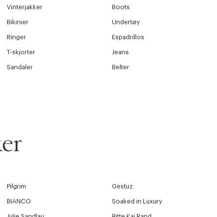
Vinterjakker
Boots
Bikinier
Undertøy
Ringer
Espadrillos
T-skjorter
Jeans
Sandaler
Belter
er
Pilgrim
Gestuz
BIANCO
Soaked in Luxury
Julie Sandlau
Bitte Kai Rand