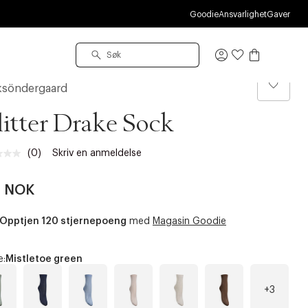
Goodie
Ansvarlighet
Gaver
Logg
inn
ksöndergaard
itter Drake Sock
(0)
Skriv en anmeldelse
Ingen
vurdering.
Samme
0 NOK
sidelenke.
Opptjen 120 stjernepoeng
med
Magasin Goodie
e:
Mistletoe green
+3