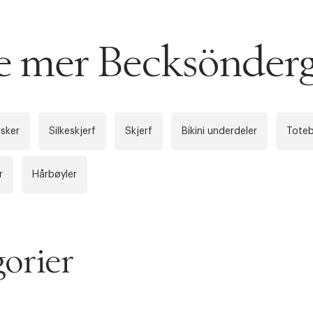
AN IKKE PRODUKTET BLI FUNNET
se mer Becksönder
 VIDEOEN
rakt over 699 NOK for Goodie-medlemmer
 ØNSKE
rre ikke vise dig denne video. Tillad statistiske cookies fo
 innen 2-5 virkedager.
sker
Silkeskjerf
Skjerf
Bikini underdeler
Tote
s returrett
Riktige informasjonskapsler
r
Hårbøyler
Lukk
å ditt første kjøp som medlem
orier