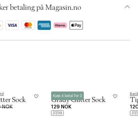
6396, 06316395, 06316394, 06538746, 06316389
ker betaling på Magasin.no
 S12474390
BKJL64-0CAC
rd
Becksöndergaard
Bec
Kjøp 4 betal for 3
itter Sock
Grady Glitter Sock
Ti
0 NOK
129 NOK
12
37/39
37/