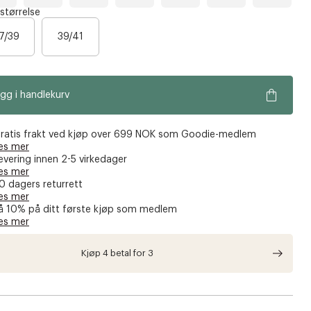
M
D
A
F
S
M
 størrelse
r
n
a
a
o
s
e
g
w
n
c
7/39
39/41
s
e
n
d
h
s
l
d
a
e
b
f
o
b
l
a
l
r
o
u
l
l
o
e
e
l
a
w
gg i handlekurv
g
s
r
n
b
e
l
e
u
ratis frakt ved kjøp over 699 NOK som Goodie-medlem
n
e
es mer
evering innen 2-5 virkedager
es mer
0 dagers returrett
es mer
å 10% på ditt første kjøp som medlem
es mer
Kjøp 4 betal for 3