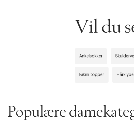
DESSVERRE K
Vil du 
LA OSS VISE
Gratis f
TILFØY NYTT
Øv vi kan desvæ
Levering
Forrige
videoen.
Ankelsokker
Skulderve
30 dager
Bikini topper
Hårklype
Få 10% p
Populære damekateg