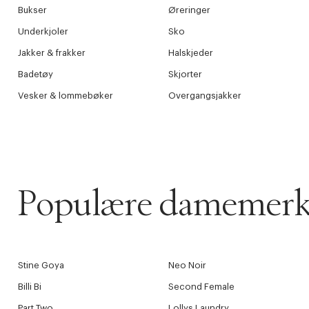
Bukser
Øreringer
Underkjoler
Sko
Jakker & frakker
Halskjeder
Badetøy
Skjorter
Vesker & lommebøker
Overgangsjakker
Populære damemerk
Stine Goya
Neo Noir
Billi Bi
Second Female
Part Two
Lollys Laundry