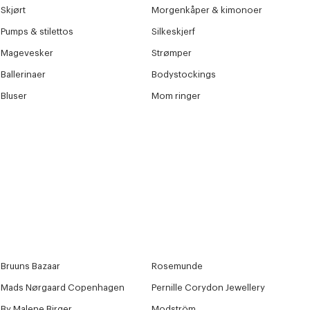
Skjørt
Morgenkåper & kimonoer
Pumps & stilettos
Silkeskjerf
Magevesker
Strømper
Ballerinaer
Bodystockings
Bluser
Mom ringer
Bruuns Bazaar
Rosemunde
Mads Nørgaard Copenhagen
Pernille Corydon Jewellery
By Malene Birger
Modström