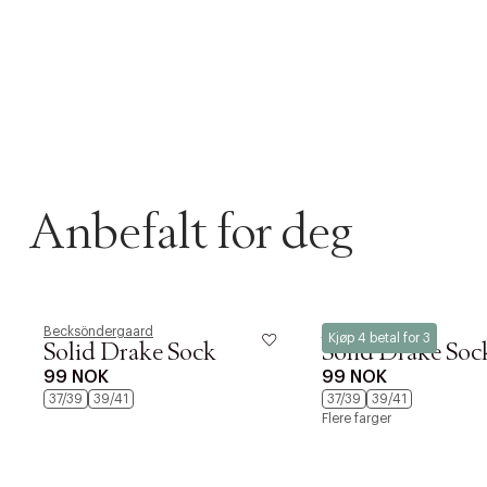
Anbefalt for deg
Becksöndergaard
Becksöndergaard
Kjøp 4 betal for 3
Solid Drake Sock
Solid Drake Soc
99 NOK
99 NOK
37/39
39/41
37/39
39/41
Flere farger