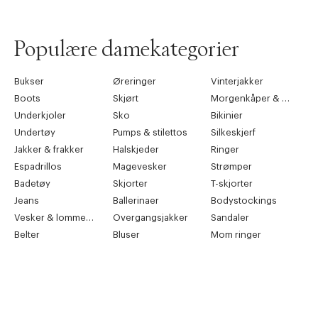
Populære damekategorier
Bukser
Øreringer
Vinterjakker
Boots
Skjørt
Morgenkåper & kimonoer
Underkjoler
Sko
Bikinier
Undertøy
Pumps & stilettos
Silkeskjerf
Jakker & frakker
Halskjeder
Ringer
Espadrillos
Magevesker
Strømper
Badetøy
Skjorter
T-skjorter
Jeans
Ballerinaer
Bodystockings
Vesker & lommebøker
Overgangsjakker
Sandaler
Belter
Bluser
Mom ringer