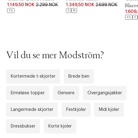
1.149,50 NOK
2.299 NOK
1.349,50 NOK
2.699 NOK
Blaze
XS
S
M
1.609
XS
S
Vil du se mer Modström?
Kortermede t-skjorter
Brede ben
Forrige
Ne
Ermeløse topper
Gensere
Overgangsjakker
Langermede skjorter
Festkjoler
Midi kjoler
Dressbukser
Korte kjoler