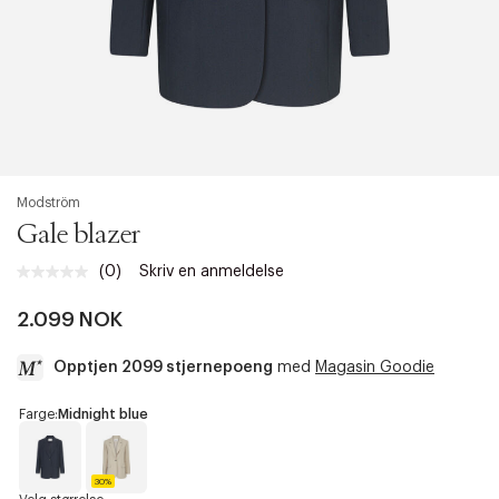
Modström
Gale blazer
(0)
Skriv en anmeldelse
Ingen
vurdering.
Samme
2.099 NOK
sidelenke.
Opptjen 2099 stjernepoeng
med
Magasin Goodie
a
Farge:
Midnight blue
c
c
e
30%
s
M
P