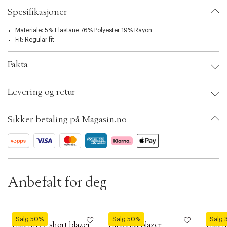
t
i
Spesifikasjoner
o
n
Materiale: 5% Elastane 76% Polyester 19% Rayon
Fit: Regular fit
Fakta
Brand:
Modström
Levering og retur
EAN: 5714980362601
Clothing Size: XS
Color: Midnight blue
Sikker betaling på Magasin.no
Ax numbers: 05754982, 05754987, 05403665, 05403663, 06533071,
06083217
SKU: S12045875
ID: BKKV95-1WIM
Anbefalt for deg
Modström
Modström
Modst
Salg 50%
Salg 50%
Salg
GaleMD 2 short blazer
Pablomd blazer
Galem