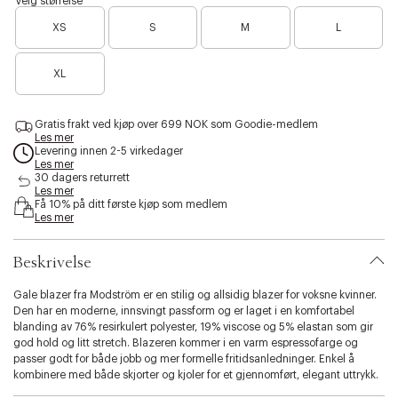
Velg størrelse
i
o
s
B
d
w
XS
S
M
L
i
a
n
d
b
i
e
r
i
g
r
e
h
s
XL
l
n
t
a
i
o
b
n
t
l
d
e
u
y
Gratis frakt ved kjøp over 699 NOK som Goodie-medlem
n
e
Les mer
.
f
Levering innen 2-5 virkedager
v
å
Les mer
a
i
30 dagers returrett
r
Les mer
g
i
Få 10% på ditt første kjøp som medlem
j
Les mer
a
e
t
n
i
Beskrivelse
o
n
Gale blazer fra Modström er en stilig og allsidig blazer for voksne kvinner.
.
Den har en moderne, innsvingt passform og er laget i en komfortabel
s
blanding av 76% resirkulert polyester, 19% viscose og 5% elastan som gir
e
god hold og litt stretch. Blazeren kommer i en varm espressofarge og
l
passer godt for både jobb og mer formelle fritidsanledninger. Enkel å
e
kombinere med både skjorter og kjoler for et gjennomført, elegant uttrykk.
c