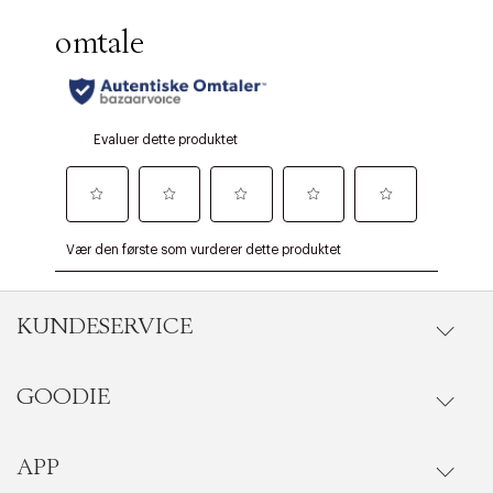
KUNDESERVICE
GOODIE
Gå til kundeservice
Ordrestatus
APP
Goodie fordelsunivers