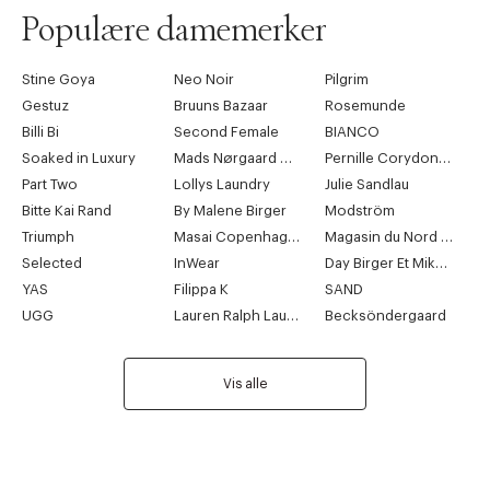
Populære damemerker
Stine Goya
Neo Noir
Pilgrim
Gestuz
Bruuns Bazaar
Rosemunde
Billi Bi
Second Female
BIANCO
Soaked in Luxury
Mads Nørgaard Copenhagen
Pernille Corydon Jewellery
Part Two
Lollys Laundry
Julie Sandlau
Bitte Kai Rand
By Malene Birger
Modström
Triumph
Masai Copenhagen
Magasin du Nord Collection
Selected
InWear
Day Birger Et Mikkelsen
YAS
Filippa K
SAND
UGG
Lauren Ralph Lauren
Becksöndergaard
Vis alle