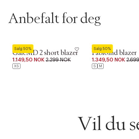
Anbefalt for deg
Modström
Modström
Salg 50%
Salg 50%
GaleMD 2 short blazer
Pablomd blazer
1.149,50 NOK
2.299 NOK
1.349,50 NOK
2.69
DESSVERRE K
XS
S
M
LA OSS VISE
Gratis f
TILFØY NYTT
Øv vi kan desvæ
Levering
Forrige
videoen.
30 dager
Vil du 
Få 10% p