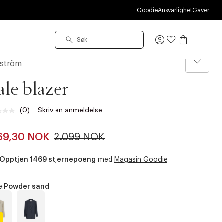
Goodie
Ansvarlighet
Gaver
Logg
inn
ström
le blazer
(0)
Skriv en anmeldelse
Ingen
vurdering.
Samme
69,30 NOK
2.099 NOK
sidelenke.
Opptjen 1469 stjernepoeng
med
Magasin Goodie
e:
Powder sand