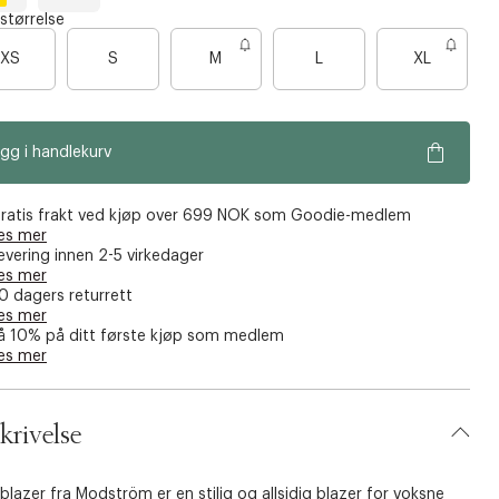
P
M
 størrelse
o
i
w
B
d
B
B
XS
S
M
L
XL
d
n
a
a
a
e
i
g
r
r
r
s
h
a
t
e
e
e
n
b
gg i handlekurv
n
n
n
d
l
u
o
o
o
e
e
e
e
ratis frakt ved kjøp over 699 NOK som Goodie-medlem
n
n
n
es mer
evering innen 2-5 virkedager
f
f
f
es mer
å
å
å
0 dagers returrett
i
i
i
es mer
å 10% på ditt første kjøp som medlem
g
g
g
es mer
j
j
j
e
e
e
n
n
n
krivelse
blazer fra Modström er en stilig og allsidig blazer for voksne