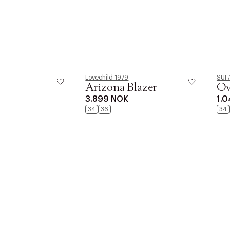
Lovechild 1979
SUI 
Arizona Blazer
Ov
3.899 NOK
1.
34
36
34
r at kunne se
Neste