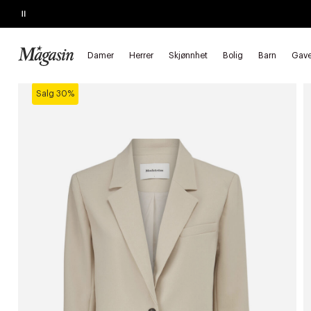
Pause
SALGET SLUTTER I KVELD
Opptil 60% på massevis av varer
Damer
Herrer
Skjønnhet
Bolig
Barn
Gave
Forside
Damer
Klær
Blazere & vester
Blazere
Salg 30%