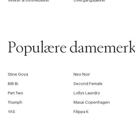
Vesker & lommebøker
Overgangsjakker
Populære damemerk
Stine Goya
Neo Noir
Billi Bi
Second Female
Part Two
Lollys Laundry
Triumph
Masai Copenhagen
YAS
Filippa K