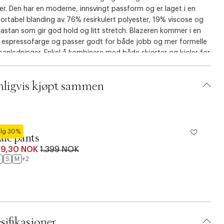
er. Den har en moderne, innsvingt passform og er laget i en
rtabel blanding av 76% resirkulert polyester, 19% viscose og
astan som gir god hold og litt stretch. Blazeren kommer i en
 espressofarge og passer godt for både jobb og mer formelle
dsanledninger. Enkel å kombinere med både skjorter og kjoler for
ennomført, elegant uttrykk.
ligvis kjøpt sammen
dström
lg 30%
le pants
9,30 NOK
1.399 NOK
S
S
M
+2
sifikasjoner