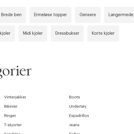
Brede ben
Ermeløse topper
Gensere
Langermede 
kjoler
Midi kjoler
Dressbukser
Korte kjoler
orier
Vinterjakker
Boots
Bikinier
Undertøy
Ringer
Espadrillos
T-skjorter
Jeans