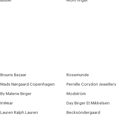
Bluser
Mom ringer
Bruuns Bazaar
Rosemunde
Mads Nørgaard Copenhagen
Pernille Corydon Jewellery
By Malene Birger
Modström
InWear
Day Birger Et Mikkelsen
Lauren Ralph Lauren
Becksöndergaard