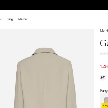
r
Salg
Merker
Mod
Ga
1.4
Farg
a
c
c
30%