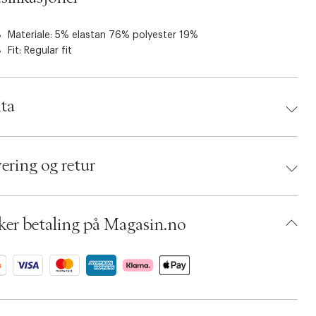
Materiale: 5% elastan 76% polyester 19%
Fit: Regular fit
ta
d:
Modström
 5714980043067
ering og retur
ing Size: XS
r: Powder sand
umbers: 05754982, 05754987, 05403665, 05403663,
3071, 06083217
ker betaling på Magasin.no
 S09599122
BKKV95-0NJE