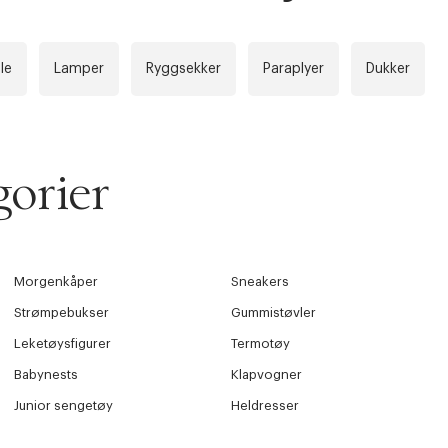
le
Lamper
Ryggsekker
Paraplyer
Dukker
orier
Morgenkåper
Sneakers
Strømpebukser
Gummistøvler
Leketøysfigurer
Termotøy
Babynests
Klapvogner
Junior sengetøy
Heldresser