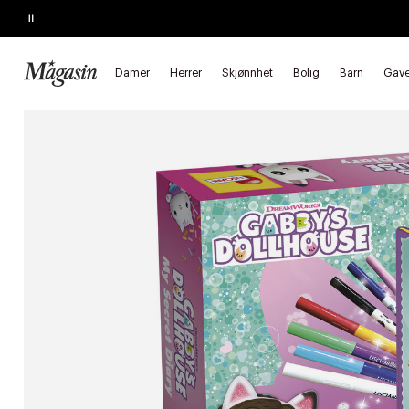
Pause
SALG
Opptil 50% på massevis av varer
Forside
Barn
Leketøy
Kreativitet
Tegne & male
Damer
Herrer
Skjønnhet
Bolig
Barn
Gave