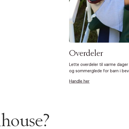
Overdeler
Lette overdeler til varme dager 
og sommerglede for barn i bev
r at kunne se
Handle her
Neste
lhouse?