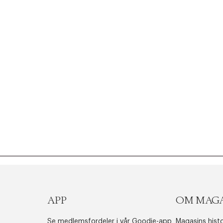
APP
OM MAG
Se medlemsfordeler i vår Goodie-app
Magasins histo