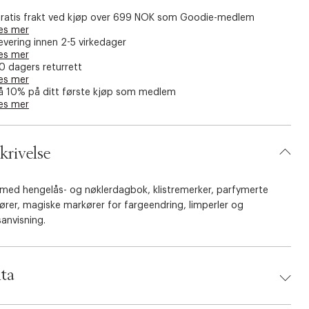
ratis frakt ved kjøp over 699 NOK som Goodie-medlem
es mer
evering innen 2-5 virkedager
es mer
0 dagers returrett
es mer
å 10% på ditt første kjøp som medlem
es mer
krivelse
 med hengelås- og nøklerdagbok, klistremerker, parfymerte
rer, magiske markører for fargeendring, limperler og
anvisning.
ta