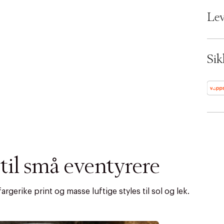
Bran
o
EAN:
Lev
n
Ax n
.
SKU:
s
ID: 
e
Sik
l
e
c
t
i
o
n
il små eventyrere
rgerike print og masse luftige styles til sol og lek.