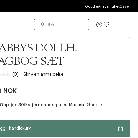
Goodie
Ansvarlighet
Gaver
Logg
inn
bys Dollhouse
ABBYS DOLLH.
AGBOG SÆT
(0)
Skriv en anmeldelse
Ingen
vurdering.
Samme
9 NOK
sidelenke.
Opptjen 309 stjernepoeng
med
Magasin Goodie
gg i handlekurv