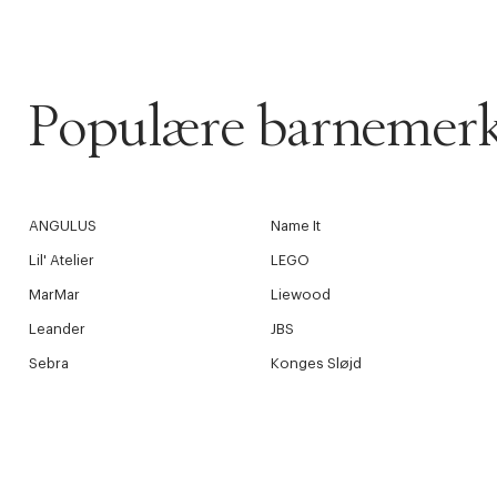
Populære barnemer
ANGULUS
Name It
Lil' Atelier
LEGO
MarMar
Liewood
Leander
JBS
Sebra
Konges Sløjd