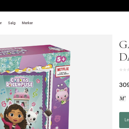
r
Salg
Merker
Gab
G
D
30
a
Le
c