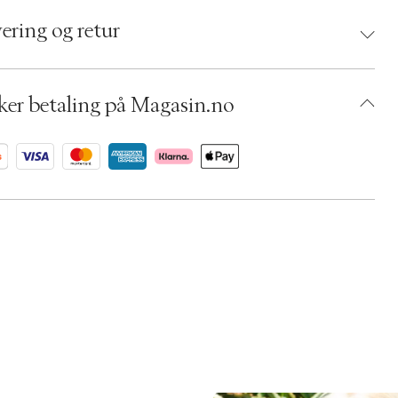
d:
Gabbys Dollhouse
 8008324106271
ering og retur
umbers: 06587445
 S13610941
BGJM53-0008
ker betaling på Magasin.no