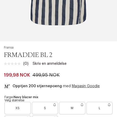
Fransa
FRMADDIE BL 2
(0)
Skriv en anmeldelse
Ingen
vurdering.
Samme
199,98 NOK
499,95 NOK
sidelenke.
Opptjen 200 stjernepoeng
med
Magasin Goodie
a
Farge:
Navy blazer mix
Velg størrelse
c
B
c
XS
S
M
L
a
e
r
s