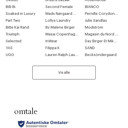
Billi Bi
Second Female
BIANCO
Soaked in Luxury
Mads Nørgaard Copenhagen
Pernille Corydon Jewellery
Part Two
Lollys Laundry
Julie Sandlau
Bitte Kai Rand
By Malene Birger
Modström
Triumph
Masai Copenhagen
Magasin du Nord Collection
Selected
InWear
Day Birger Et Mikkelsen
YAS
Filippa K
SAND
UGG
Lauren Ralph Lauren
Becksöndergaard
Vis alle