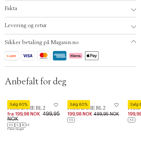
t
i
Fakta
o
n
Brand:
Fransa
Levering og retur
EAN: 5715574016405
Clothing Size: XS
Color: Navy blazer mix
Sikker betaling på Magasin.no
Ax numbers: 06782572
SKU: S14255152
ID: BKJP58-5K1C
Anbefalt for deg
Fransa
Fransa
Fransa
Salg 60%
Salg 60%
Salg
FRMADDIE BL 2
FRMADDIE BL 2
FRMA
499,95
fra
199,98 NOK
199,98 NOK
499,95 NOK
199,9
NOK
XS
XS
XS
S
M
+2
Flere farger