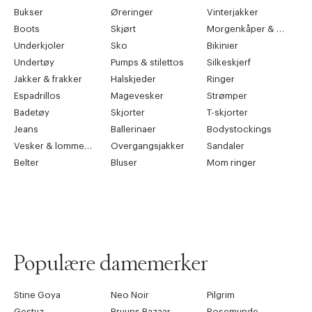
Bukser
Øreringer
Vinterjakker
Boots
Skjørt
Morgenkåper & kimonoer
Underkjoler
Sko
Bikinier
Undertøy
Pumps & stilettos
Silkeskjerf
Jakker & frakker
Halskjeder
Ringer
Espadrillos
Magevesker
Strømper
Badetøy
Skjorter
T-skjorter
Jeans
Ballerinaer
Bodystockings
Vesker & lommebøker
Overgangsjakker
Sandaler
Belter
Bluser
Mom ringer
Populære damemerker
Stine Goya
Neo Noir
Pilgrim
Gestuz
Bruuns Bazaar
Rosemunde