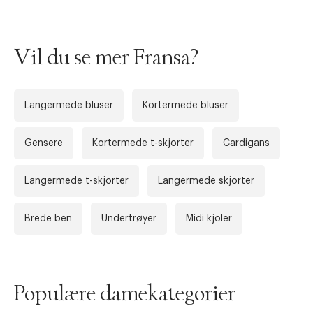
Vil du se mer Fransa?
Langermede bluser
Kortermede bluser
Gensere
Kortermede t-skjorter
Cardigans
Forrige
Ne
Langermede t-skjorter
Langermede skjorter
Brede ben
Undertrøyer
Midi kjoler
Populære damekategorier