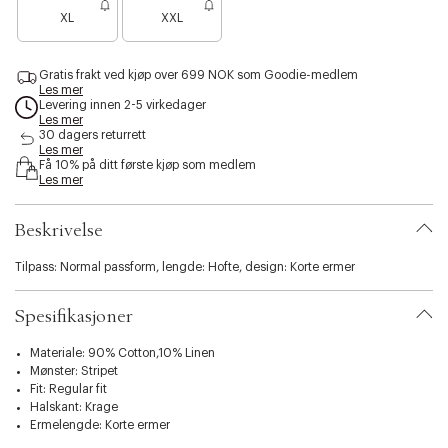
e
s
XL
XXL
n
i
o
b
e
i
Gratis frakt ved kjøp over 699 NOK som Goodie-medlem
n
l
Les mer
f
i
Levering innen 2-5 virkedager
å
Les mer
t
i
30 dagers returrett
y
Les mer
g
.
Få 10% på ditt første kjøp som medlem
j
v
Les mer
e
a
n
r
Beskrivelse
i
a
t
Tilpass: Normal passform, lengde: Hofte, design: Korte ermer
i
o
Spesifikasjoner
n
.
Materiale: 90% Cotton,10% Linen
s
Mønster: Stripet
e
Fit: Regular fit
l
Halskant: Krage
e
Ermelengde: Korte ermer
c