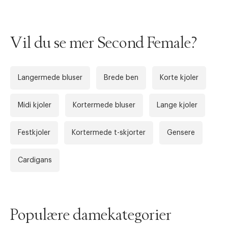
Vil du se mer Second Female?
Langermede bluser
Brede ben
Korte kjoler
Midi kjoler
Kortermede bluser
Lange kjoler
Forrige
Ne
Festkjoler
Kortermede t-skjorter
Gensere
Cardigans
Populære damekategorier