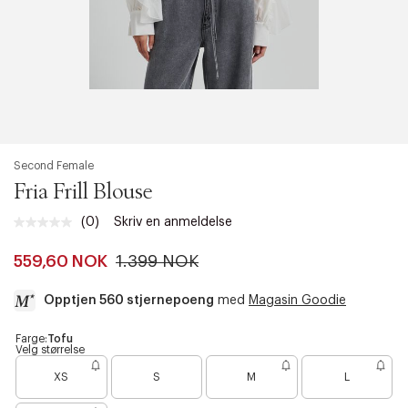
Second Female
Fria Frill Blouse
(0)
Skriv en anmeldelse
Ingen
vurdering.
Samme
559,60 NOK
1.399 NOK
sidelenke.
Opptjen 560 stjernepoeng
med
Magasin Goodie
a
Farge:
Tofu
Velg størrelse
c
B
c
XS
S
M
L
a
e
r
s