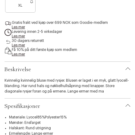
e
s
XL
n
i
o
b
e
i
Gratis frakt ved kjøp over 699 NOK som Goodie-medlem
n
l
Les mer
f
i
Levering innen 2-5 virkedager
å
Les mer
t
i
30 dagers returrett
y
Les mer
g
.
Få 10% på ditt første kjøp som medlem
j
v
Les mer
e
a
n
r
Beskrivelse
i
a
t
Kvinnelig kvinnelig bluse med rysjer. Blusen er laget i en myk, glatt lyocell-
i
blanding. Har rund hals og nøkkelhullsåpning med knapper. Store
o
diagonale rysjer foran og på ermene. Lange ermer med ma
n
.
Spesifikasjoner
s
e
Materiale: Lyocel85%Polyester15%
l
Mønster: Ensfarget
e
Halskant: Rund utrigning
c
Ermelengde: Lange ermer