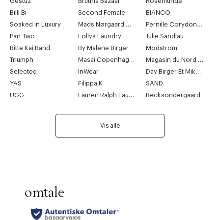
Gestuz
Bruuns Bazaar
Rosemunde
Billi Bi
Second Female
BIANCO
Soaked in Luxury
Mads Nørgaard Copenhagen
Pernille Corydon Jewellery
Part Two
Lollys Laundry
Julie Sandlau
Bitte Kai Rand
By Malene Birger
Modström
Triumph
Masai Copenhagen
Magasin du Nord Collection
Selected
InWear
Day Birger Et Mikkelsen
YAS
Filippa K
SAND
UGG
Lauren Ralph Lauren
Becksöndergaard
Vis alle