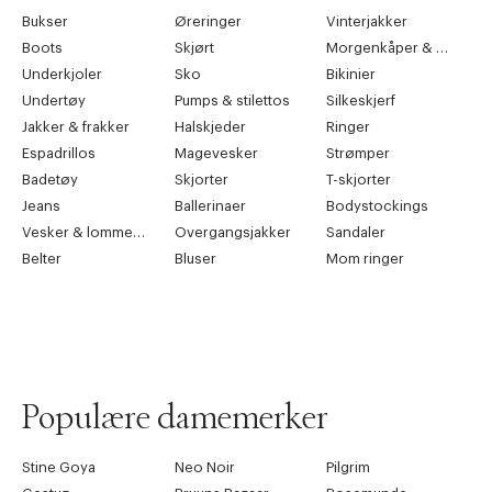
Bukser
Øreringer
Vinterjakker
Boots
Skjørt
Morgenkåper & kimonoer
Underkjoler
Sko
Bikinier
Undertøy
Pumps & stilettos
Silkeskjerf
Jakker & frakker
Halskjeder
Ringer
Espadrillos
Magevesker
Strømper
Badetøy
Skjorter
T-skjorter
Jeans
Ballerinaer
Bodystockings
Vesker & lommebøker
Overgangsjakker
Sandaler
Belter
Bluser
Mom ringer
Populære damemerker
Stine Goya
Neo Noir
Pilgrim