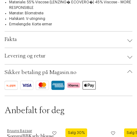
t
Materiale: 55% Viscose (LENZING� ECOVERO�) 45% Viscose - MORE
i
RESPONSIBLE
o
Hev stilen din med Floretbbphina Blouse, som med sitt enkle design og
Mønster: Blomstrete
n
vakre detaljer vil bli en favoritt i garderoben din.
Halskant: V-utrigning
Ermelengde: Korte ermer
Fakta
Brand:
Bruuns Bazaar
Levering og retur
EAN: 5713889533587
Clothing Size: 34
Color: White cream aop
Sikker betaling på Magasin.no
Ax numbers: 06792401
SKU: S14291374
ID: BKOQ88-1GOW
Anbefalt for deg
Bruuns Bazaar
Luhta
Rosem
Salg 30%
Salg
SommiBBKarly blouse
BLOUSE
Blous