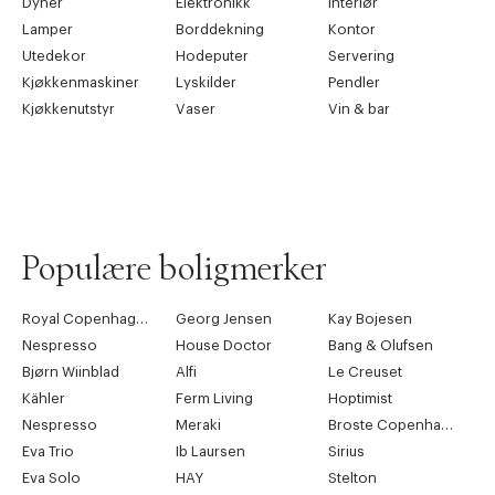
Dyner
Elektronikk
Interiør
Lamper
Borddekning
Kontor
Utedekor
Hodeputer
Servering
Kjøkkenmaskiner
Lyskilder
Pendler
Kjøkkenutstyr
Vaser
Vin & bar
Populære boligmerker
Royal Copenhagen
Georg Jensen
Kay Bojesen
Nespresso
House Doctor
Bang & Olufsen
Bjørn Wiinblad
Alfi
Le Creuset
Kähler
Ferm Living
Hoptimist
Nespresso
Meraki
Broste Copenhagen
Eva Trio
Ib Laursen
Sirius
Eva Solo
HAY
Stelton