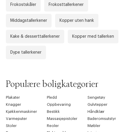
Frokostskåler
Frokosttallerkener
Middagstallerkener
Kopper uten hank
Kake & desserttallerkener
Kopper med tallerken
Dype tallerkener
Populære boligkategorier
Plakater
Pledd
Sengetøy
Knagger
Oppbevaring
Gulvtepper
Kjøkkenmaskiner
Bestikk
Håndklær
Varmeputer
Massasjepistoler
Baderomsutstyr
Stoler
Reoler
Møbler