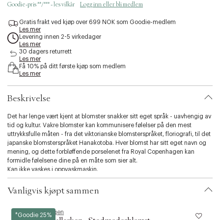
c
Goodie-pris **/*** - les vilkår
Logg inn eller bli medlem
e
s
Gratis frakt ved kjøp over 699 NOK som Goodie-medlem
Les mer
s
Levering innen 2-5 virkedager
i
Les mer
b
30 dagers returrett
i
Les mer
l
Få 10% på ditt første kjøp som medlem
Les mer
i
t
y
Beskrivelse
.
v
Det har lenge vært kjent at blomster snakker sitt eget språk - uavhengig av
a
tid og kultur. Vakre blomster kan kommunisere følelser på den mest
r
uttrykksfulle måten - fra det viktorianske blomsterspråket, floriografi, til det
i
japanske blomsterspråket Hanakotoba. Hver blomst har sitt eget navn og
a
mening, og dette forbløffende porselenet fra Royal Copenhagen kan
t
formidle følelsene dine på en måte som sier alt.
i
Kan ikke vaskes i oppvaskmaskin.
o
n
Vanligvis kjøpt sammen
.
s
e
Royal Copenhagen
R
*Goodie 25%
l