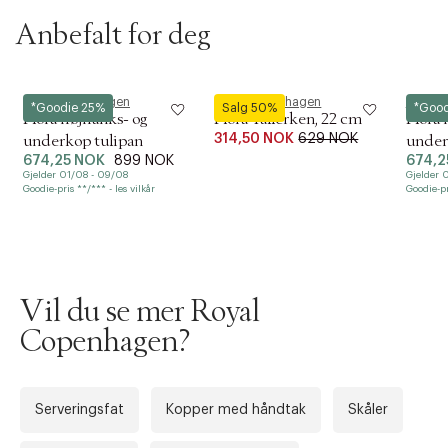
https://www.royalcopenhagen.com/en-no/breakage-warranty
Anbefalt for deg
Royal Copenhagen
Royal Copenhagen
Royal 
*Goodie 25%
Salg 50%
*Good
Flora højhanks- og
Flora Tallerken, 22 cm
Flora
314,50 NOK
629 NOK
underkop tulipan
underk
674,25 NOK
899 NOK
674,2
Gjelder 01/08 - 09/08
Gjelder 
Goodie-pris **/*** - les vilkår
Goodie-pr
Vil du se mer Royal
Copenhagen?
Forrige
Ne
Serveringsfat
Kopper med håndtak
Skåler