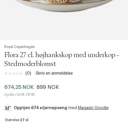
Royal Copenhagen
Flora 27 cl. højhankskop med underkop -
Stedmoderblomst
(0)
Skriv en anmeldelse
Ingen
vurdering.
Samme
674,25 NOK
899 NOK
sidelenke.
Gjelder 01/08 - 09/08
Opptjen 674 stjernepoeng
med
Magasin Goodie
a
Størrelse:
27 cl
c