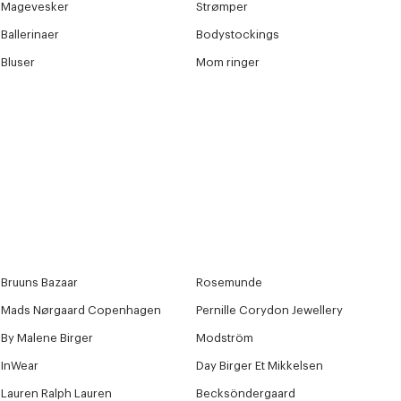
Magevesker
Strømper
Ballerinaer
Bodystockings
Bluser
Mom ringer
Bruuns Bazaar
Rosemunde
Mads Nørgaard Copenhagen
Pernille Corydon Jewellery
By Malene Birger
Modström
InWear
Day Birger Et Mikkelsen
Lauren Ralph Lauren
Becksöndergaard