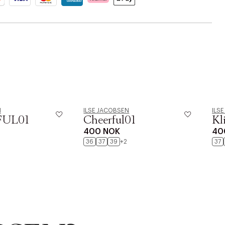
N
ILSE JACOBSEN
ILS
UL01
Cheerful01
Kl
400 NOK
40
36
37
39
+2
37