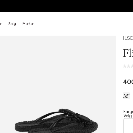
r
Salg
Merker
ILS
Fl
40
Farg
a
Velg
c
c