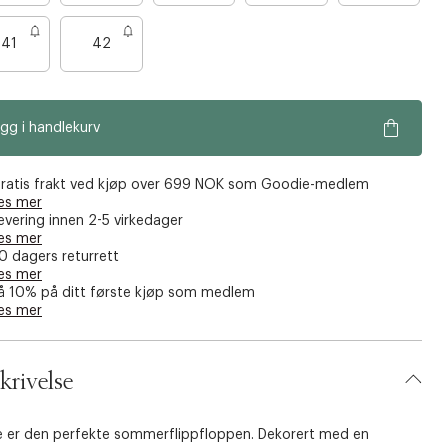
r
r
r
r
e
e
e
e
41
42
n
n
n
n
o
o
o
o
e
e
e
e
gg i handlekurv
n
n
n
n
f
f
f
f
å
å
å
å
ratis frakt ved kjøp over 699 NOK som Goodie-medlem
es mer
i
i
i
i
evering innen 2-5 virkedager
g
g
g
g
es mer
j
j
j
j
0 dagers returrett
es mer
e
e
e
e
å 10% på ditt første kjøp som medlem
n
n
n
n
es mer
krivelse
e er den perfekte sommerflippfloppen. Dekorert med en