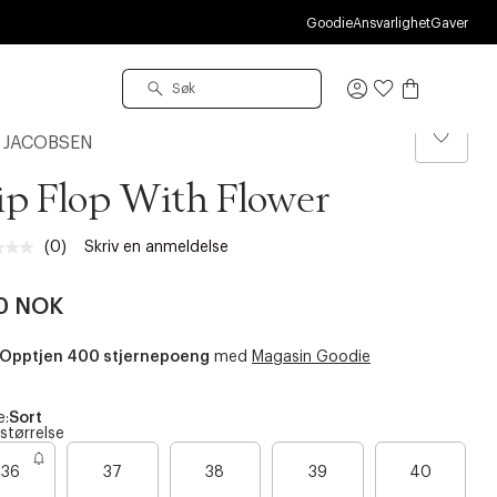
O
Goodie
Ansvarlighet
Gaver
Logg
inn
E JACOBSEN
ip Flop With Flower
(0)
Skriv en anmeldelse
Ingen
vurdering.
Samme
0 NOK
sidelenke.
Opptjen 400 stjernepoeng
med
Magasin Goodie
e:
Sort
 størrelse
B
B
B
B
36
37
38
39
40
a
a
a
a