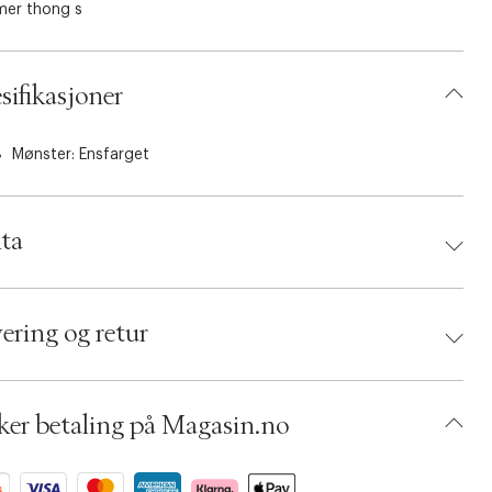
mer thong s
sifikasjoner
Mønster: Ensfarget
ta
d:
ILSE JACOBSEN
 5715586214905
ering og retur
 Size: 40
: Sort
umbers: 06798520
 S14310084
ker betaling på Magasin.no
BKRD84-00QD