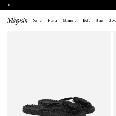
Pause
SALG
Opptil 60% på massevis av varer
Damer
Herrer
Skjønnhet
Bolig
Barn
Gave
Forside
Damer
Sko
Sandaler
Flip flops