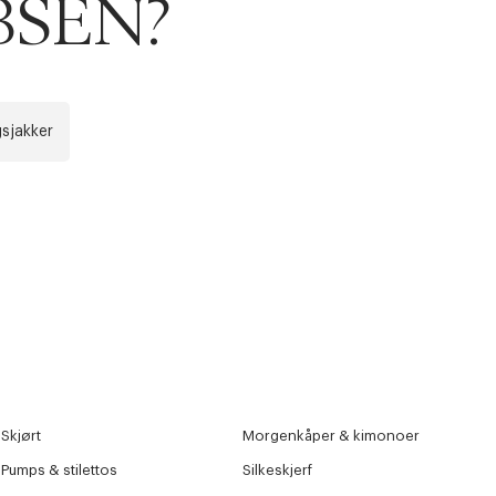
OBSEN?
r at kunne se
sjakker
Neste
Skjørt
Morgenkåper & kimonoer
Pumps & stilettos
Silkeskjerf