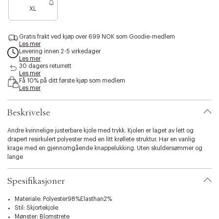
s
XL
i
b
i
Gratis frakt ved kjøp over 699 NOK som Goodie-medlem
l
Les mer
i
Levering innen 2-5 virkedager
Les mer
t
30 dagers returrett
y
Les mer
.
Få 10% på ditt første kjøp som medlem
v
Les mer
a
r
Beskrivelse
i
a
t
Andre kvinnelige justerbare kjole med trykk. Kjolen er laget av lett og
i
drapert resirkulert polyester med en litt krøllete struktur. Har en vanlig
o
krage med en gjennomgående knappelukking. Uten skuldersømmer og
n
lange
.
s
Spesifikasjoner
e
l
Materiale: Polyester98%Elasthan2%
e
Stil: Skjortekjole
c
Mønster: Blomstrete