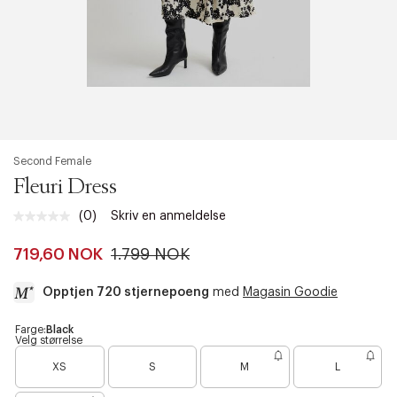
Second Female
Fleuri Dress
(0)
Skriv en anmeldelse
Ingen
vurdering.
Samme
719,60 NOK
1.799 NOK
sidelenke.
Opptjen 720 stjernepoeng
med
Magasin Goodie
a
Farge:
Black
Velg størrelse
c
c
XS
S
M
L
e
s