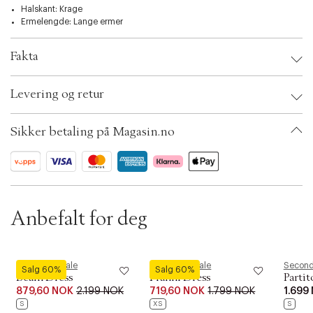
t
Halskant: Krage
i
Ermelengde: Lange ermer
o
n
Fakta
Brand:
Second Female
Levering og retur
EAN: 5715409379446
Clothing Size: XS
Color: Black
Sikker betaling på Magasin.no
Ax numbers: 06785698
SKU: S14264944
ID: BKKZ85-0GFD
Anbefalt for deg
Second Female
Second Female
Second
Salg 60%
Salg 60%
Forrige
Ne
Beam Dress
Pranni Dress
Partit
879,60 NOK
2.199 NOK
719,60 NOK
1.799 NOK
1.699
S
XS
S