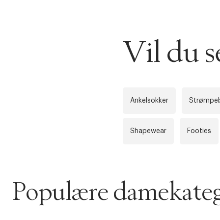
DESSVERRE K
LA OSS VISE
Vil du s
Gratis f
TILFØY NYTT
Øv vi kan desvæ
Levering
Forrige
videoen.
Ankelsokker
Strømpe
30 dager
Shapewear
Footies
Få 10% p
Populære damekateg