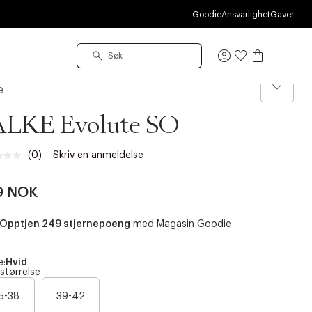
Goodie
Ansvarlighet
Gaver
Logg
inn
e
ALKE Evolute SO
(0)
Skriv en anmeldelse
Ingen
vurdering.
Samme
9 NOK
sidelenke.
Opptjen 249 stjernepoeng
med
Magasin Goodie
e:
Hvid
 størrelse
B
5-38
39-42
a