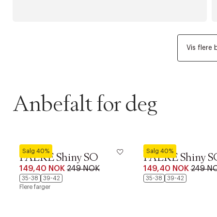
Vis flere 
Anbefalt for deg
Falke
Falke
Salg 40%
Salg 40%
FALKE Shiny SO
FALKE Shiny S
149,40 NOK
249 NOK
149,40 NOK
249 N
35-38
39-42
35-38
39-42
Flere farger