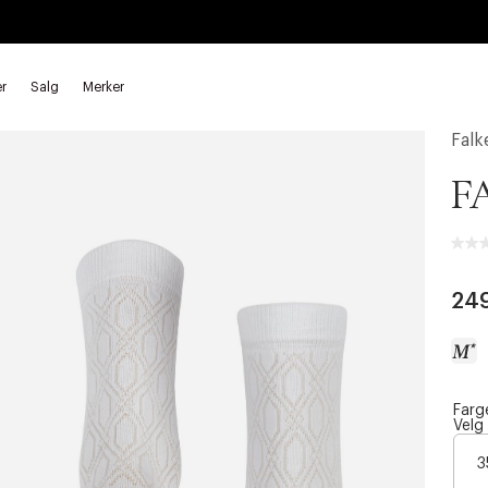
r
Salg
Merker
Falk
F
24
Farg
a
Velg
c
3
c