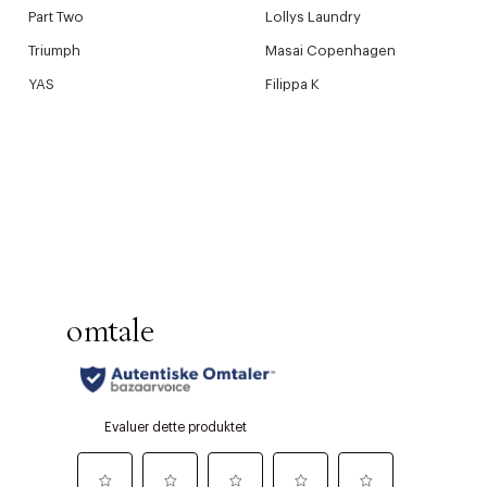
Part Two
Lollys Laundry
Triumph
Masai Copenhagen
YAS
Filippa K