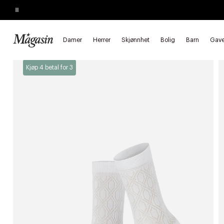
Pause
SALGET SLUTTER SNART
Opptil 60% på massevis av varer
Damer
Herrer
Skjønnhet
Bolig
Barn
Gave
Forside
Damer
Undertøy
Strømper
Ankelsokker
Kjøp 4 betal for 3