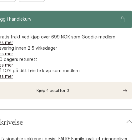
r
e
gg i handlekurv
n
o
e
ratis frakt ved kjøp over 699 NOK som Goodie-medlem
n
es mer
evering innen 2-5 virkedager
f
es mer
å
0 dagers returrett
i
es mer
å 10% på ditt første kjøp som medlem
g
es mer
j
e
Kjøp 4 betal for 3
n
krivelse
 fasjonable sokkene i bevist FALKE Family-kvalitet gjenoppliver