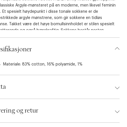
lassiske Argyle-mønsteret på en moderne, men likevel feminin
 Et spesielt høydepunkt i disse tonale sokkene er de
restrikkede argyle mønstrene, som gir sokkene en tidløs
nse. Takket være det høye bomullsinnholdet er stilen spesielt
latterende og også bærekraftig. Sokkene består nesten
ukkende av FALKE WE CARE COTTON, en ressursbesparende og
lt ansvarlig bomull, supplert med en liten andel resirkulerte
sifikasjoner
jonelle garn for mer elastisitet og høy holdbarhet av
ialet. FALKE Perfect Fit sikrer også fantastisk brukskomfort.
Materiale: 83% cotton, 16% polyamide, 1%
ta
d:
Falke
 4067112671753
ering og retur
ing Size: 35-38
: Hvid
umbers: 06734529, 06734530