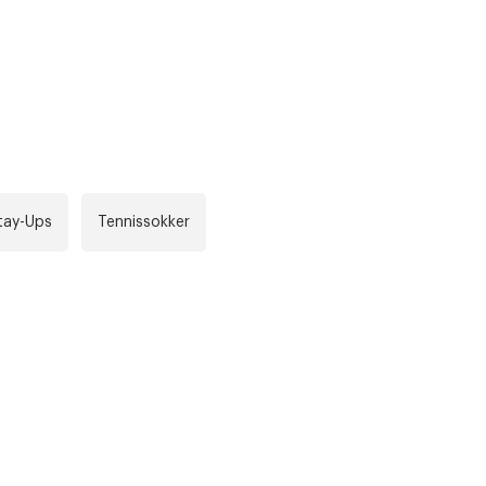
r at kunne se
Neste
tay-Ups
Tennissokker