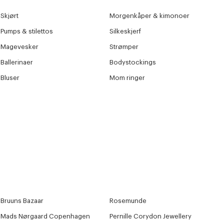
Skjørt
Morgenkåper & kimonoer
Pumps & stilettos
Silkeskjerf
Magevesker
Strømper
Ballerinaer
Bodystockings
Bluser
Mom ringer
Bruuns Bazaar
Rosemunde
Mads Nørgaard Copenhagen
Pernille Corydon Jewellery