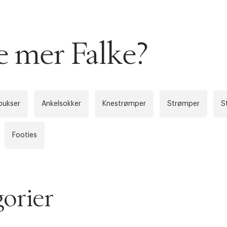
AN IKKE PRODUKTET BLI FUNNET
 VIDEOEN
e mer Falke?
rakt over 699 NOK for Goodie-medlemmer
 ØNSKE
rre ikke vise dig denne video. Tillad statistiske cookies fo
 innen 2-5 virkedager.
bukser
Ankelsokker
Knestrømper
Strømper
S
s returrett
Riktige informasjonskapsler
Footies
Lukk
å ditt første kjøp som medlem
orier