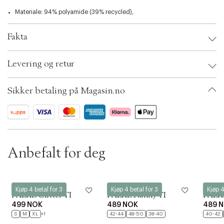
t
i
Materiale: 94% polyamide (39% recycled),
o
n
Fakta
Brand:
Falke
Levering og retur
EAN: 4067112679513
Clothing Size: S
Color: Sort
Sikker betaling på Magasin.no
Ax numbers: 06734356, 06734357
SKU: S14046190
ID: BKMM86-01CH
Anbefalt for deg
Falke
Falke
Falke
Kjøp 4 betal for 3
Kjøp 4 betal for 3
Kjøp 4
FALKE Glitter TI
FALKE Family TI
FALKE
499 NOK
489 NOK
489 
S
M
XL
+1
42-44
48-50
38-40
40-42