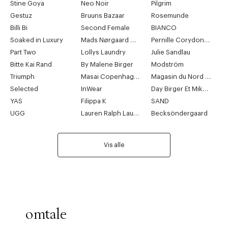
Stine Goya
Neo Noir
Pilgrim
Gestuz
Bruuns Bazaar
Rosemunde
Billi Bi
Second Female
BIANCO
Soaked in Luxury
Mads Nørgaard Copenhagen
Pernille Corydon Jewellery
Part Two
Lollys Laundry
Julie Sandlau
Bitte Kai Rand
By Malene Birger
Modström
Triumph
Masai Copenhagen
Magasin du Nord Collection
Selected
InWear
Day Birger Et Mikkelsen
YAS
Filippa K
SAND
UGG
Lauren Ralph Lauren
Becksöndergaard
Vis alle