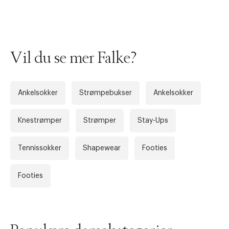
Vil du se mer Falke?
Ankelsokker
Strømpebukser
Ankelsokker
Knestrømper
Strømper
Stay-Ups
Forrige
Ne
Tennissokker
Shapewear
Footies
Footies