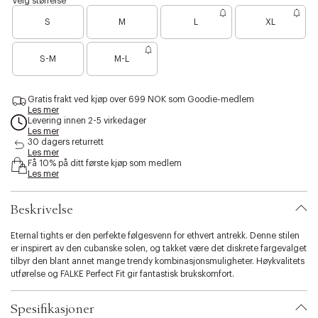
Velg størrelse
o
l
s
B
B
r
å
S
M
L
XL
i
a
a
t
b
r
r
i
B
e
e
S-M
M-L
l
a
n
n
i
r
o
o
t
e
e
e
y
Gratis frakt ved kjøp over 699 NOK som Goodie-medlem
n
n
n
Les mer
.
o
f
f
Levering innen 2-5 virkedager
v
e
å
å
Les mer
a
n
i
i
30 dagers returrett
r
f
Les mer
g
g
i
Få 10% på ditt første kjøp som medlem
å
j
j
Les mer
a
i
e
e
t
g
n
n
i
j
Beskrivelse
o
e
n
n
Eternal tights er den perfekte følgesvenn for ethvert antrekk. Denne stilen
.
er inspirert av den cubanske solen, og takket være det diskrete fargevalget
s
tilbyr den blant annet mange trendy kombinasjonsmuligheter. Høykvalitets
e
utførelse og FALKE Perfect Fit gir fantastisk brukskomfort.
l
e
c
Spesifikasjoner