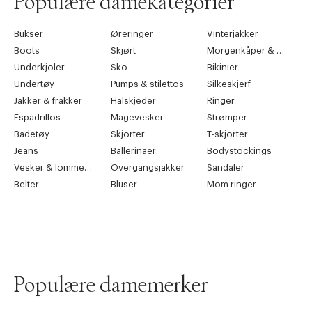
Populære damekategorier
Bukser
Øreringer
Vinterjakker
Boots
Skjørt
Morgenkåper & kimonoer
Underkjoler
Sko
Bikinier
Undertøy
Pumps & stilettos
Silkeskjerf
Jakker & frakker
Halskjeder
Ringer
Espadrillos
Magevesker
Strømper
Badetøy
Skjorter
T-skjorter
Jeans
Ballerinaer
Bodystockings
Vesker & lommebøker
Overgangsjakker
Sandaler
Belter
Bluser
Mom ringer
Populære damemerker