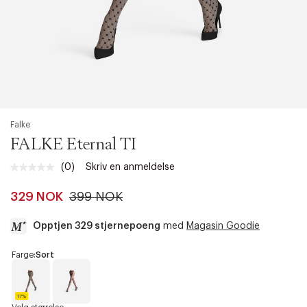
Falke
FALKE Eternal TI
(0)
Skriv en anmeldelse
Ingen
vurdering.
Samme
329 NOK
399 NOK
sidelenke.
Opptjen 329 stjernepoeng
med
Magasin Goodie
a
Farge:
Sort
c
c
e
17%
s
S
B