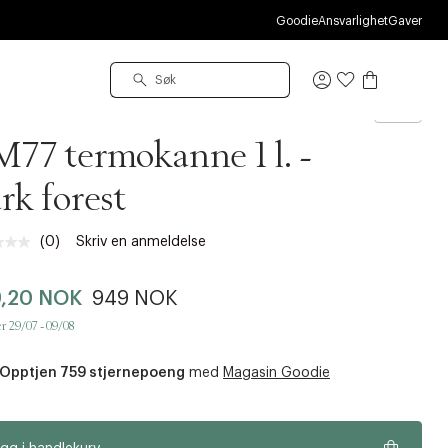
O
Goodie
Ansvarlighet
Gaver
Logg
inn
ton
77 termokanne 1 l. -
rk forest
(0)
Skriv en anmeldelse
Ingen
vurdering.
Samme
9,20 NOK
949 NOK
sidelenke.
r 29/07 - 09/08
Opptjen 759 stjernepoeng
med
Magasin Goodie