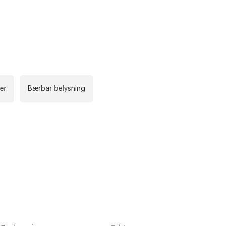
r at kunne se
Neste
er
Bærbar belysning