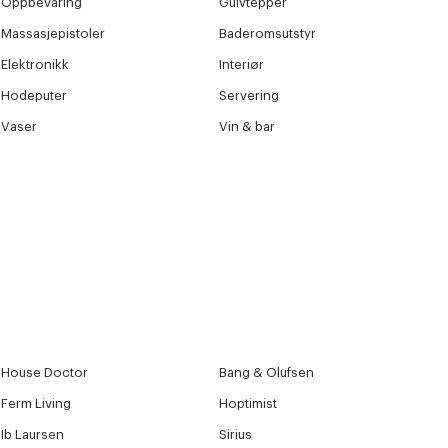
Oppbevaring
Gulvtepper
Massasjepistoler
Baderomsutstyr
Elektronikk
Interiør
Hodeputer
Servering
Vaser
Vin & bar
House Doctor
Bang & Olufsen
Ferm Living
Hoptimist
Ib Laursen
Sirius