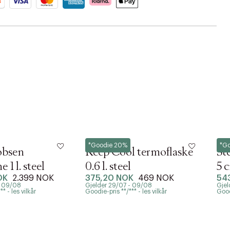
Stelton
Stel
*Goodie 20%
*G
obsen
Keep Cool termoflaske
St
 1 l. steel
0.6 l. steel
5 
OK
2.399 NOK
375,20 NOK
469 NOK
54
- 09/08
Gjelder 29/07 - 09/08
Gjel
* - les vilkår
Goodie-pris **/*** - les vilkår
Goodi