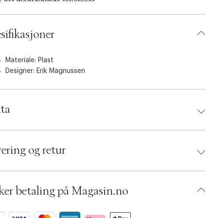
e det medfølgende skrulokket.
sifikasjoner
Materiale: Plast
Designer:
Erik Magnussen
ta
d:
Stelton
 5709846012011
ering og retur
umbers: 02429307
 S00112191
AAJJ46-0008
ker betaling på Magasin.no