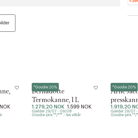
bilder
Georg Jensen
Stelton
*Goodie 20%
*Goodie 20%
ne,
Bernadotte
Arne Jac
Termokanne, 1 L
presskanne
 NOK
1.279,20 NOK
1.599 NOK
1.919,20 N
Gjelder 29/07 - 09/08
Gjelder 29/07 
år
Goodie-pris **/*** - les vilkår
Goodie-pris **/**