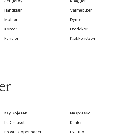
Sengetøy
Knagger
Håndklær
Varmeputer
Møbler
Dyner
Kontor
Utedekor
Pendler
Kjøkkenutstyr
er
Kay Bojesen
Nespresso
Le Creuset
Kähler
Broste Copenhagen
Eva Trio