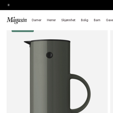
Pause
KJEMPETILBUD
Opptil 40% på SAGE, Georg Jensen, SMEG m.fl.
Forside
Bolig
Kjøkkenutstyr
Kaffe & te
Termokanner
Damer
Herrer
Skjønnhet
Bolig
Barn
Gave
*Goodie 20%