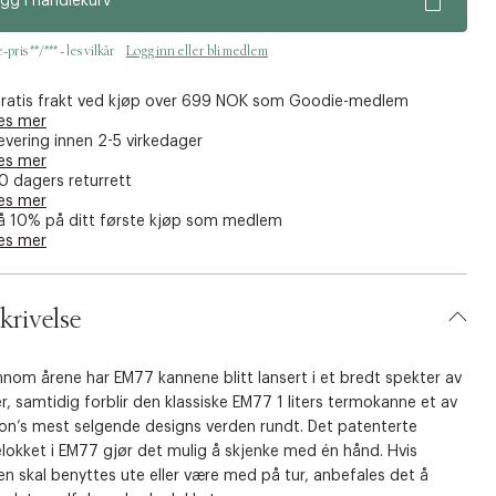
gg i handlekurv
pris **/*** - les vilkår
Logg inn eller bli medlem
ratis frakt ved kjøp over 699 NOK som Goodie-medlem
es mer
evering innen 2-5 virkedager
es mer
0 dagers returrett
es mer
å 10% på ditt første kjøp som medlem
es mer
krivelse
nnom årene har EM77 kannene blitt lansert i et bredt spekter av
r, samtidig forblir den klassiske EM77 1 liters termokanne et av
ton’s mest selgende designs verden rundt. Det patenterte
lokket i EM77 gjør det mulig å skjenke med én hånd. Hvis
n skal benyttes ute eller være med på tur, anbefales det å