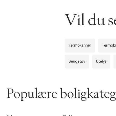
DESSVERRE K
Vil du s
LA OSS VISE
Gratis f
TILFØY NYTT
Øv vi kan desvæ
Levering
Forrige
videoen.
Termokanner
Termok
30 dager
Sengetøy
Utelys
Få 10% p
Populære boligkateg