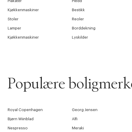
Plakater
Pledd
Kjøkkenmaskiner
Bestikk
Stoler
Reoler
Lamper
Borddekning
Kjøkkenmaskiner
Lyskilder
Populære boligmerk
Royal Copenhagen
Georg Jensen
Bjørn Wiinblad
Alfi
Nespresso
Meraki