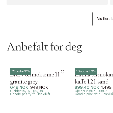
Vis flere 
Anbefalt for deg
Stelton
Stelton
*Goodie 31%
*Goodie 40%
EM77 termokanne 1 l.
Emma termokan
granite grey
kaffe 1.2 l. sand
649 NOK
949 NOK
899,40 NOK
1.499
Gjelder 29/07 - 09/08
Gjelder 29/07 - 09/08
Goodie-pris **/*** - les vilkår
Goodie-pris **/*** - les vilk