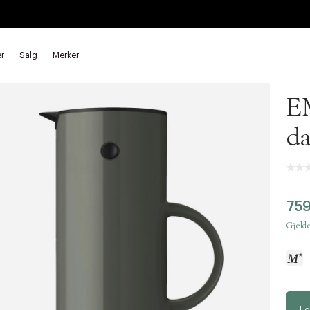
r
Salg
Merker
Stel
EM
da
75
Gjelde
a