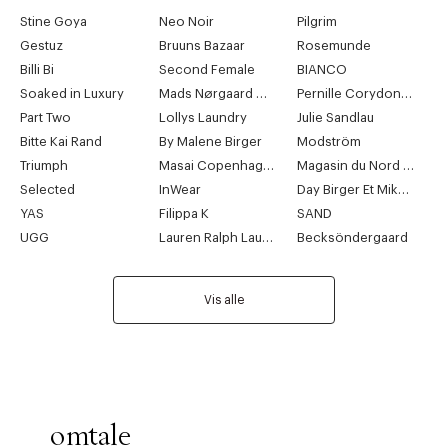
Stine Goya
Neo Noir
Pilgrim
Gestuz
Bruuns Bazaar
Rosemunde
Billi Bi
Second Female
BIANCO
Soaked in Luxury
Mads Nørgaard Copenhagen
Pernille Corydon Jewellery
Part Two
Lollys Laundry
Julie Sandlau
Bitte Kai Rand
By Malene Birger
Modström
Triumph
Masai Copenhagen
Magasin du Nord Collection
Selected
InWear
Day Birger Et Mikkelsen
YAS
Filippa K
SAND
UGG
Lauren Ralph Lauren
Becksöndergaard
Vis alle