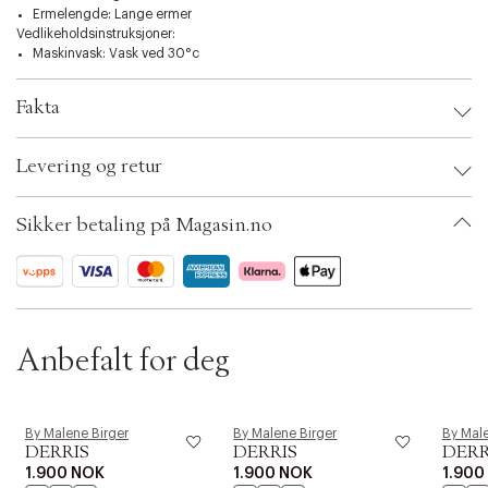
t
Ermelengde: Lange ermer
i
Vedlikeholdsinstruksjoner:
o
Maskinvask: Vask ved 30°c
n
Fakta
Brand:
By Malene Birger
Levering og retur
EAN: 5715401259005
Clothing Size: 32
Color: Cabernet
Sikker betaling på Magasin.no
Ax numbers: 06944352
SKU: S14789484
ID: BNLI20-03P2
Anbefalt for deg
By Malene Birger
By Malene Birger
By Male
DERRIS
DERRIS
DERR
1.900 NOK
1.900 NOK
1.900