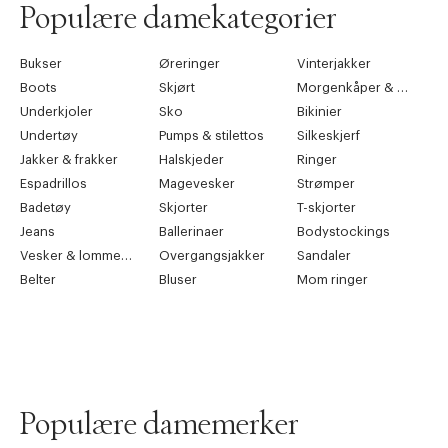
Populære damekategorier
Bukser
Øreringer
Vinterjakker
Boots
Skjørt
Morgenkåper & kimonoer
Underkjoler
Sko
Bikinier
Undertøy
Pumps & stilettos
Silkeskjerf
Jakker & frakker
Halskjeder
Ringer
Espadrillos
Magevesker
Strømper
Badetøy
Skjorter
T-skjorter
Jeans
Ballerinaer
Bodystockings
Vesker & lommebøker
Overgangsjakker
Sandaler
Belter
Bluser
Mom ringer
Populære damemerker