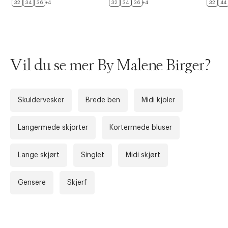
32
34
36
+4
32
34
36
+4
32
44
Vil du se mer By Malene Birger?
Skuldervesker
Brede ben
Midi kjoler
Langermede skjorter
Kortermede bluser
Forrige
Ne
Lange skjørt
Singlet
Midi skjørt
Gensere
Skjerf