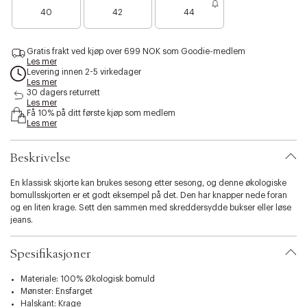
B
B
e
e
e
s
40
42
44
a
a
n
n
n
i
r
r
o
o
o
b
e
e
e
e
e
i
Gratis frakt ved kjøp over 699 NOK som Goodie-medlem
n
n
n
n
n
l
Les mer
o
o
f
f
f
i
Levering innen 2-5 virkedager
e
e
å
å
å
Les mer
t
n
n
i
i
i
30 dagers returrett
y
f
f
Les mer
g
g
g
.
Få 10% på ditt første kjøp som medlem
å
å
j
j
j
v
Les mer
i
i
e
e
e
a
g
g
n
n
n
r
j
j
Beskrivelse
i
e
e
a
n
n
t
En klassisk skjorte kan brukes sesong etter sesong, og denne økologiske
i
bomullsskjorten er et godt eksempel på det. Den har knapper nede foran
o
og en liten krage. Sett den sammen med skreddersydde bukser eller løse
n
jeans.
.
s
Spesifikasjoner
e
l
Materiale: 100% Økologisk bomuld
e
Mønster: Ensfarget
c
Halskant: Krage