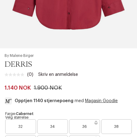
By Malene Birger
DERRIS
(0)
Skriv en anmeldelse
Ingen
vurdering.
Samme
1.140 NOK
1.900 NOK
sidelenke.
Opptjen 1140 stjernepoeng
med
Magasin Goodie
a
Farge:
Cabernet
Velg størrelse
c
B
B
B
c
32
34
36
38
a
a
a
e
r
r
r
s