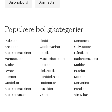
Salongbord
Dørmatter
Populære boligkategorier
Plakater
Pledd
Sengetøy
Knagger
Oppbevaring
Gulvtepper
Kjøkkenmaskiner
Bestikk
Håndklær
Varmeputer
Massasjepistoler
Baderomsutstyr
Stoler
Reoler
Møbler
Dyner
Elektronikk
Interiør
Lamper
Borddekning
Kontor
Utedekor
Hodeputer
Servering
Kjøkkenmaskiner
Lyskilder
Pendler
Kjøkkenutstyr
Vaser
Vin & bar