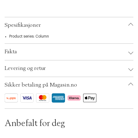
t
i
o
n
Spesifikasjoner
Product series:
Column
Fakta
Brand:
Hay
Levering og retur
EAN: 5710441448433
Ax numbers: 06788588
SKU: S14278189
Sikker betaling på Magasin.no
ID: BKNB27-0008
Anbefalt for deg