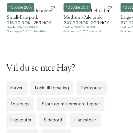
Hay
Hay
Hay
*Goodie 20%
*Goodie 20%
*Goo
Column Candleholder-
Column Candleholder-
Colum
Small-Pale pink
Medium-Pale pink
Large
215,20 NOK
269 NOK
247,20 NOK
309 NOK
271,2
Gjelder 29/07 - 09/08
Gjelder 29/07 - 09/08
Gjelder 
Goodie-pris **/*** - les vilkår
Goodie-pris **/*** - les vilkår
Goodie-pr
Vil du se mer Hay?
Kurver
Lock till förvaring
Pynteputer
Forrige
Ne
Totebags
Store og mellomstore tepper
Hageputer
Sidebord
Hagestoler