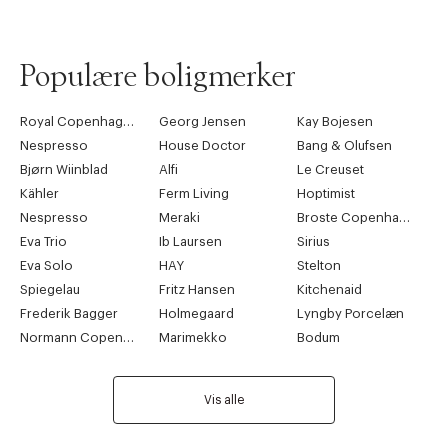
Populære boligmerker
Royal Copenhagen
Georg Jensen
Kay Bojesen
Nespresso
House Doctor
Bang & Olufsen
Bjørn Wiinblad
Alfi
Le Creuset
Kähler
Ferm Living
Hoptimist
Nespresso
Meraki
Broste Copenhagen
Eva Trio
Ib Laursen
Sirius
Eva Solo
HAY
Stelton
Spiegelau
Fritz Hansen
Kitchenaid
Frederik Bagger
Holmegaard
Lyngby Porcelæn
Normann Copenhagen
Marimekko
Bodum
Vis alle