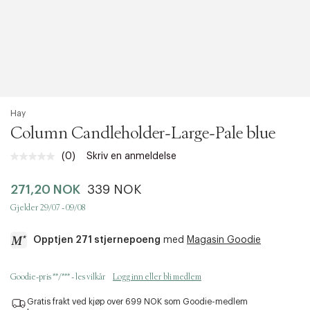
Hay
Column Candleholder-Large-Pale blue
(0)
Skriv en anmeldelse
Ingen
vurdering.
Samme
271,20 NOK
339 NOK
sidelenke.
Gjelder 29/07 - 09/08
Opptjen 271 stjernepoeng
med
Magasin Goodie
a
Goodie-pris **/*** - les vilkår
Logg inn eller bli medlem
c
c
Gratis frakt ved kjøp over 699 NOK som Goodie-medlem
e