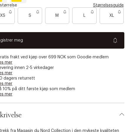
S
L
 størrelse
Størrelsesguide
a
i
n
g
XS
S
M
L
XL
d
h
t
g
r
e
y
gistrer meg
m
e
l
a
ratis frakt ved kjøp over 699 NOK som Goodie-medlem
n
g
es mer
e
evering innen 2-5 virkedager
es mer
0 dagers returrett
es mer
å 10% på ditt første kjøp som medlem
es mer
krivelse
rekk fra Magasin du Nord Collection i den mykeste kvaliteten