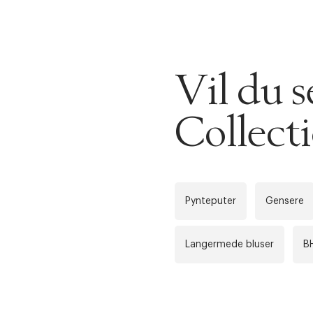
videoen.
30 dager
Vil du 
Få 10% p
Collect
Pynteputer
Gensere
Langermede bluser
B