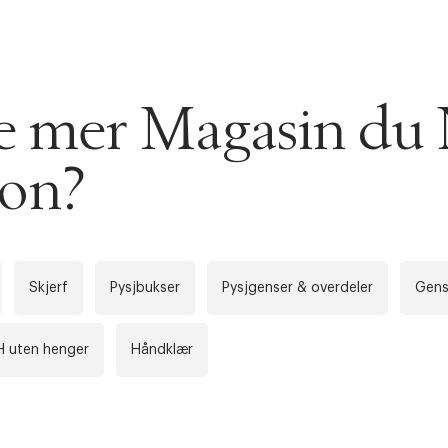
s returrett
Riktige informasjonskapsler
Lukk
se mer Magasin du
å ditt første kjøp som medlem
ion?
Skjerf
Pysjbukser
Pysjgenser & overdeler
Gens
H uten henger
Håndklær