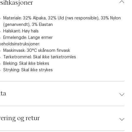
sifikasjoner
Materiale: 32% Alpaka, 32% Uld (rws responsible), 33% Nylon
(genanvendt), 3% Elastan
Halskant: Høy hals
Ermelengde: Lange ermer
keholdsinstruksjoner:
Maskinvask: 30°C skånsom finvask
Tørketrommel: Skal ikke tørketromles
Bleking: Skal ikke blekes
Stryking: Skal ikke strykes
ta
d:
Magasin du Nord Collection
 2222002703798
ering og retur
ing Size: XS
r: Sand