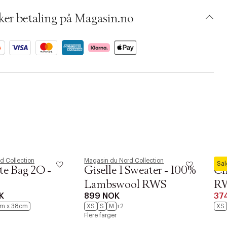
umbers: 06799136, 06799137
 S14312698
ker betaling på Magasin.no
BKRL16-1477
d Collection
Magasin du Nord Collection
Maga
Sa
te Bag 2O -
Giselle 1 Sweater - 100%
Ci
Lambswool RWS
R
K
899 NOK
37
m x 38cm
XS
S
M
+2
XS
r at kunne se
Flere farger
Neste