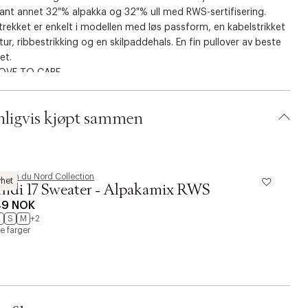
ant annet 32 % alpakka og 32 % ull med RWS-sertifisering.
rekket er enkelt i modellen med løs passform, en kabelstrikket
tur, ribbestrikking og en skilpaddehals. En fin pullover av beste
et.
OVE TO CARE
ertifisering med Responsible Wool Standard (RWS) betyr høye
arder for dyrevelferd og at arbeidet gjøres med respekt for
ligvis kjøpt sammen
ren og menneskene i landbruket.
 produktet inneholder 32 % RWS ansvarlig ull.
fisert av Ecocert Greenlife
nsnummer 271732
asin du Nord Collection
M
tekstilveksling. com
het
indi 17 Sweater - Alpakamix RWS
C
49 NOK
7
S
S
M
+2
re farger
Fl