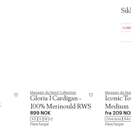
Ax n
SKU:
Sik
ID: 
Magasin du Nord Collection
Magasin du Nor
AN IKKE PRODUKTET BLI FUNNET
Gloria 1 Cardigan -
Iconic To
 VIDEOEN
K
100% Merinould RWS
Medium
rakt over 699 NOK for Goodie-medlemmer
899 NOK
fra
209 NO
XS
S
M
+2
One size
64c
 ØNSKE
rre ikke vise dig denne video. Tillad statistiske cookies fo
Flere farger
Flere farger
 innen 2-5 virkedager.