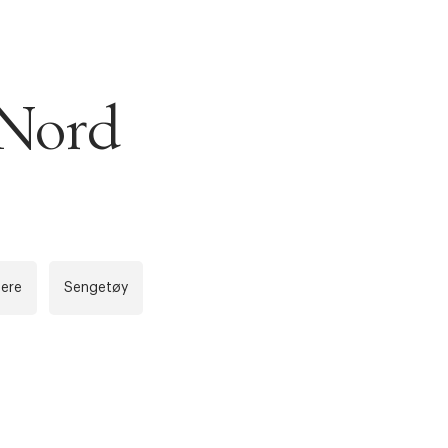
 Nord
ere
Sengetøy