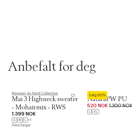
Anbefalt for deg
Magasin du Nord Collection
Part Two
Salg 60%
DESSVERRE K
Mai 3 Highneck sweater
NataraPW PU
LA OSS VISE
520 NOK
1.300 NO
- Mohairmix - RWS
Gratis f
L
XL
1.399 NOK
S
M
L
+1
TILFØY NYTT
Øv vi kan desvæ
Flere farger
Levering
Forrige