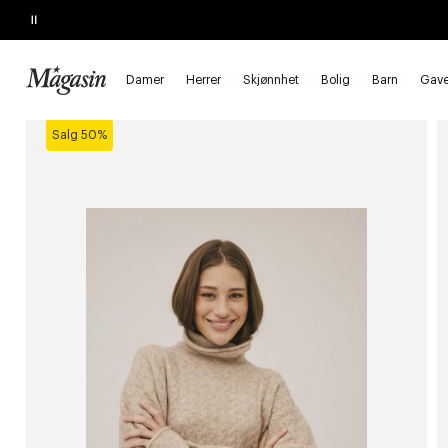
Pause
SALGET SLUTTER I MORGEN
Opptil 60% på massevis av varer
Damer
Herrer
Skjønnhet
Bolig
Barn
Gave
Forside
Damer
Klær
Strikket
Høyhalset
Salg 50%