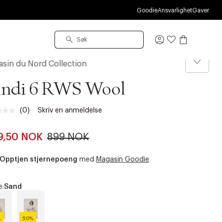
Goodie
Ansvarlighet
Gaver
Logg
inn
sin du Nord Collection
indi 6 RWS Wool
(0)
Skriv en anmeldelse
Ingen
vurdering.
Samme
9,50 NOK
899 NOK
sidelenke.
Opptjen stjernepoeng
med
Magasin Goodie
e:
Sand
%
50%