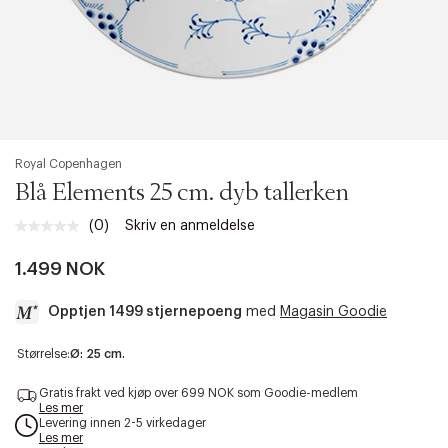
Royal Copenhagen
Blå Elements 25 cm. dyb tallerken
(0)
Skriv en anmeldelse
Ingen
vurdering.
Samme
1.499 NOK
sidelenke.
Opptjen 1499 stjernepoeng
med
Magasin Goodie
a
Størrelse:
Ø: 25 cm.
c
c
Gratis frakt ved kjøp over 699 NOK som Goodie-medlem
e
Les mer
Levering innen 2-5 virkedager
s
Les mer
s