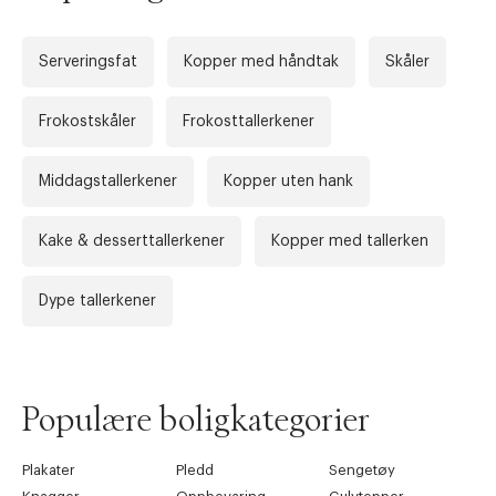
Serveringsfat
Kopper med håndtak
Skåler
Frokostskåler
Frokosttallerkener
Middagstallerkener
Kopper uten hank
Kake & desserttallerkener
Kopper med tallerken
Forrige
Ne
Dype tallerkener
Populære boligkategorier
Plakater
Pledd
Sengetøy