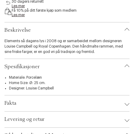
30 dagers returrett
i
Les mer
b
Få 10% på ditt første kjøp som medlem
i
Les mer
l
i
Beskrivelse
t
y
Elements så dagens lys i 2008 og er samarbeidet mellom designeren
.
Louise Campbell og Royal Copenhagen. Den håndmalte rammen, med
v
sine friske farger, er en god vri på tradisjon og fremtid.
a
r
i
Spesifikasjoner
a
t
Materiale: Porcelæn
i
Home Size: Ø: 25 cm.
o
Designer:
Louise Campbell
n
.
s
Fakta
e
l
Brand:
Royal Copenhagen
e
Levering og retur
EAN: 5705140706403
c
Ax numbers: 02556961
t
SKU: S00115241