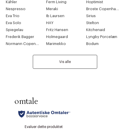
Kähler
Ferm Living
Hoptimist
Nespresso
Meraki
Broste Copenhagen
Eva Trio
Ib Laursen
Sirius
Eva Solo
HAY
Stelton
Spiegelau
Fritz Hansen
Kitchenaid
Frederik Bagger
Holmegaard
Lyngby Porcelæn
Normann Copenhagen
Marimekko
Bodum
Vis alle