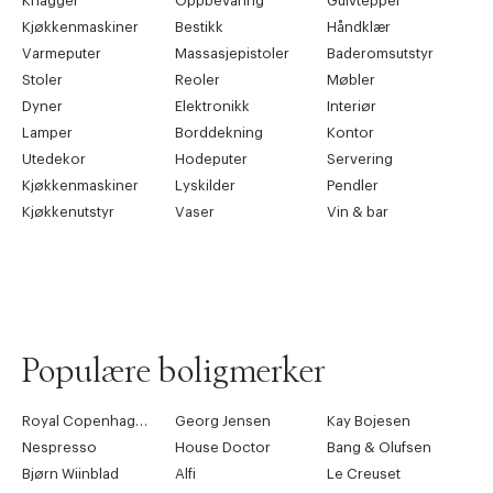
Knagger
Oppbevaring
Gulvtepper
Kjøkkenmaskiner
Bestikk
Håndklær
Varmeputer
Massasjepistoler
Baderomsutstyr
Stoler
Reoler
Møbler
Dyner
Elektronikk
Interiør
Lamper
Borddekning
Kontor
Utedekor
Hodeputer
Servering
Kjøkkenmaskiner
Lyskilder
Pendler
Kjøkkenutstyr
Vaser
Vin & bar
Populære boligmerker
Royal Copenhagen
Georg Jensen
Kay Bojesen
Nespresso
House Doctor
Bang & Olufsen
Bjørn Wiinblad
Alfi
Le Creuset