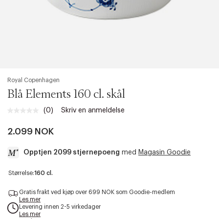
Royal Copenhagen
Blå Elements 160 cl. skål
(0)
Skriv en anmeldelse
Ingen
vurdering.
Samme
2.099 NOK
sidelenke.
Opptjen 2099 stjernepoeng
med
Magasin Goodie
a
Størrelse:
160 cl.
c
c
Gratis frakt ved kjøp over 699 NOK som Goodie-medlem
e
Les mer
Levering innen 2-5 virkedager
s
Les mer
s