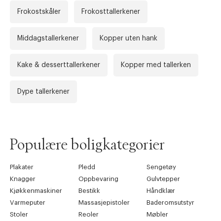
Frokostskåler
Frokosttallerkener
Middagstallerkener
Kopper uten hank
Kake & desserttallerkener
Kopper med tallerken
Forrige
Ne
Dype tallerkener
Populære boligkategorier
Plakater
Pledd
Sengetøy
Knagger
Oppbevaring
Gulvtepper
Kjøkkenmaskiner
Bestikk
Håndklær
Varmeputer
Massasjepistoler
Baderomsutstyr
Stoler
Reoler
Møbler