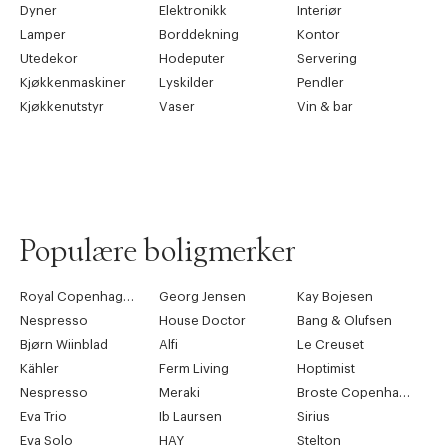
Dyner
Elektronikk
Interiør
Lamper
Borddekning
Kontor
Utedekor
Hodeputer
Servering
Kjøkkenmaskiner
Lyskilder
Pendler
Kjøkkenutstyr
Vaser
Vin & bar
Populære boligmerker
Royal Copenhagen
Georg Jensen
Kay Bojesen
Nespresso
House Doctor
Bang & Olufsen
Bjørn Wiinblad
Alfi
Le Creuset
Kähler
Ferm Living
Hoptimist
Nespresso
Meraki
Broste Copenhagen
Eva Trio
Ib Laursen
Sirius
Eva Solo
HAY
Stelton