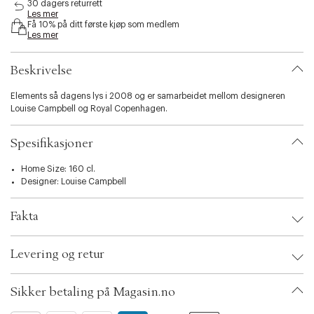
30 dagers returrett
i
Les mer
b
Få 10% på ditt første kjøp som medlem
i
Les mer
l
i
Beskrivelse
t
y
Elements så dagens lys i 2008 og er samarbeidet mellom designeren
.
Louise Campbell og Royal Copenhagen.
v
a
r
Spesifikasjoner
i
a
Home Size: 160 cl.
t
Designer:
Louise Campbell
i
o
n
Fakta
.
s
Brand:
Royal Copenhagen
e
Levering og retur
EAN: 5705140714712
l
Ax numbers: 03122527
e
SKU: S00173292
c
Sikker betaling på Magasin.no
ID: AAPT30-0008
t
Garanti: 2 års garanti mot brudd på Royal Copenhagen For å bli dekket av