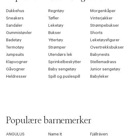
Dukkehus
Regntøy
Morgenkåper
Sneakers
Tøfler
Vinterjakker
Sandaler
Leketøy
Strømpebukser
Gummistøvler
Bukser
Shorts
Badetøy
Yttertøy
Leketøysfigurer
Termotøy
Strømper
Overtrekksbukser
Jumpsuits
Utendørs lek
Babynests
Klapvogner
Sprinkelbeskytter
Stellemadrass
Gåvogner
Baby sengetøy
Junior sengetøy
Heldresser
Spill og puslespill
Babyleker
Populære barnemerker
ANGULUS
Name It
Fjällräven