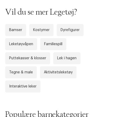
Vil du se mer Legetøj?
Bamser
Kostymer
Dyrefigurer
Leketøyvåpen
Familiespill
Puttekasser & klosser
Lek i hagen
Tegne & male
Aktivitetsleketøy
Interaktive leker
Populære barnekategorier