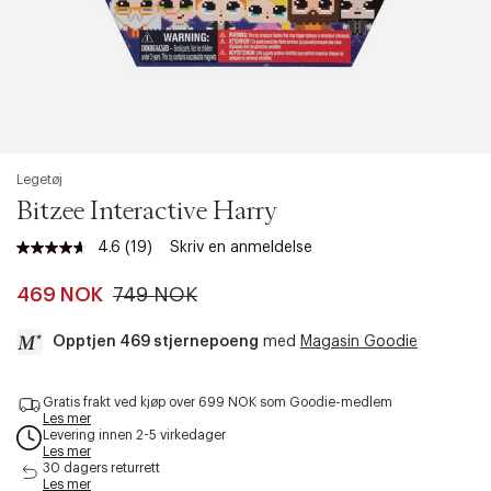
Legetøj
Bitzee Interactive Harry
4.6
(19)
Skriv en anmeldelse
Les
19
omtaler.
469 NOK
749 NOK
Samme
sidelenke.
Opptjen 469 stjernepoeng
med
Magasin Goodie
a
Gratis frakt ved kjøp over 699 NOK som Goodie-medlem
c
Les mer
c
Levering innen 2-5 virkedager
e
Les mer
s
30 dagers returrett
Les mer
s