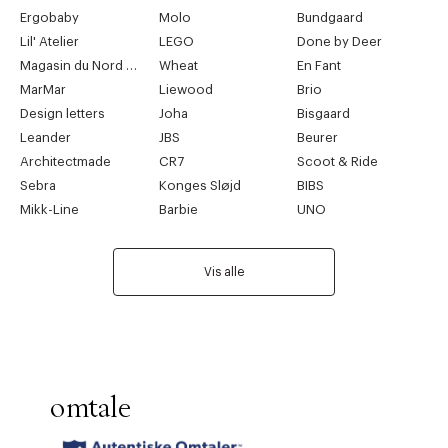
Ergobaby
Molo
Bundgaard
Lil' Atelier
LEGO
Done by Deer
Magasin du Nord Collection
Wheat
En Fant
MarMar
Liewood
Brio
Design letters
Joha
Bisgaard
Leander
JBS
Beurer
Architectmade
CR7
Scoot & Ride
Sebra
Konges Sløjd
BIBS
Mikk-Line
Barbie
UNO
Vis alle