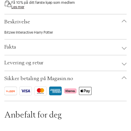
Få 10% på ditt første kjøp som medlem
i
Les mer
b
i
l
Beskrivelse
i
t
Bitzee Interactive Harry Potter
y
.
Fakta
v
a
r
Brand:
Legetøj
Levering og retur
i
EAN: 681147060029
a
Ax numbers: 06781775
t
SKU: S14252497
Sikker betaling på Magasin.no
i
ID: BKJG59-0008
o
n
.
s
e
l
Anbefalt for deg
e
c
t