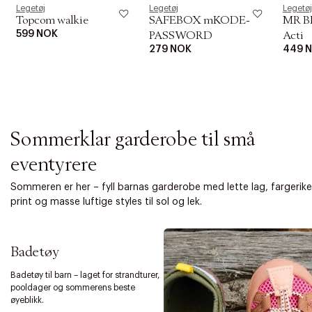
i
Legetøj
Legetøj
Legetøj
o
Topcom walkie
SAFEBOX mKODE-
MR B
n
599 NOK
PASSWORD
Acti
279 NOK
449 
Sommerklar garderobe til små
eventyrere
Sommeren er her – fyll barnas garderobe med lette lag, fargerike
print og masse luftige styles til sol og lek.
Badetøy
Badetøy til barn – laget for strandturer,
pooldager og sommerens beste
øyeblikk.