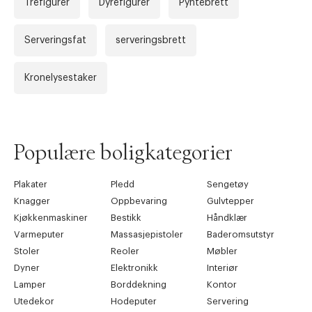
Trefigurer
Dyrefigurer
Pyntebrett
Serveringsfat
serveringsbrett
Kronelysestaker
Forrige
Ne
Populære boligkategorier
Plakater
Pledd
Sengetøy
Knagger
Oppbevaring
Gulvtepper
Kjøkkenmaskiner
Bestikk
Håndklær
Varmeputer
Massasjepistoler
Baderomsutstyr
Stoler
Reoler
Møbler
Dyner
Elektronikk
Interiør
Lamper
Borddekning
Kontor
Utedekor
Hodeputer
Servering