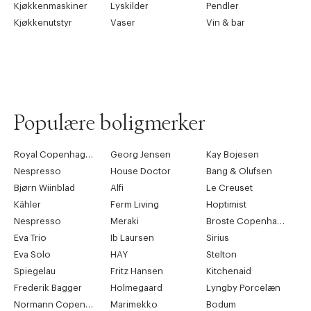
Kjøkkenmaskiner
Lyskilder
Pendler
Kjøkkenutstyr
Vaser
Vin & bar
Populære boligmerker
Royal Copenhagen
Georg Jensen
Kay Bojesen
Nespresso
House Doctor
Bang & Olufsen
Bjørn Wiinblad
Alfi
Le Creuset
Kähler
Ferm Living
Hoptimist
Nespresso
Meraki
Broste Copenhagen
Eva Trio
Ib Laursen
Sirius
Eva Solo
HAY
Stelton
Spiegelau
Fritz Hansen
Kitchenaid
Frederik Bagger
Holmegaard
Lyngby Porcelæn
Normann Copenhagen
Marimekko
Bodum