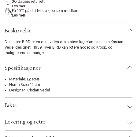
30 dagers returrett
i
Les mer
b
Få 10% på ditt første kjøp som medlem
i
Les mer
l
i
Beskrivelse
t
y
Den store BIRD er en del av den dekorative fuglefamilien som Kristian
.
Vedel designet i 1959. Hver BIRD kan rotere hodet og Kropp, og
v
mulighetene er mange.
a
r
i
Spesifikasjoner
a
t
Materiale: Egetræ
i
Home Size: 12 cm
o
Designer:
Kristian Vedel
n
.
s
Fakta
e
l
Brand:
Architectmade
e
Levering og retur
EAN: 5700010900172
c
Ax numbers: 01204784
t
SKU: S00046104