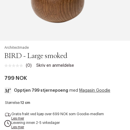
Architectmade
BIRD - Large smoked
(0)
Skriv en anmeldelse
Ingen
vurdering.
Samme
799 NOK
sidelenke.
Opptjen 799 stjernepoeng
med
Magasin Goodie
a
Størrelse:
12 cm
c
c
Gratis frakt ved kjøp over 699 NOK som Goodie-medlem
e
Les mer
Levering innen 2-5 virkedager
s
Les mer
s