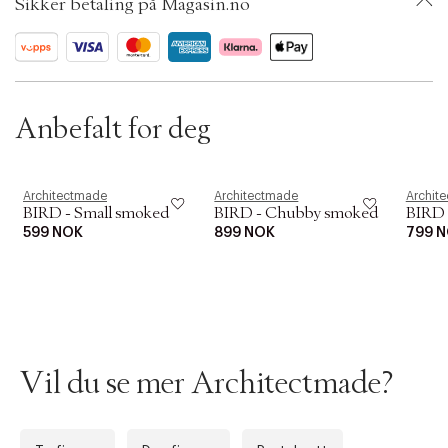
i
Sikker betaling på Magasin.no
ID: AAEA68-0008
o
n
Anbefalt for deg
Architectmade
Architectmade
Archit
BIRD - Small smoked
BIRD - Chubby smoked
BIRD -
599 NOK
899 NOK
799 
Vil du se mer Architectmade?