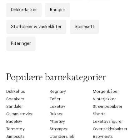
Drikkeflasker
Rangler
Stoffbleier & vaskekluter
Spisesett
Biteringer
Populære barnekategorier
Dukkehus
Regntøy
Morgenkåper
Sneakers
Tøfler
Vinterjakker
Sandaler
Leketøy
Strømpebukser
Gummistøvler
Bukser
Shorts
Badetøy
Yttertøy
Leketøysfigurer
Termotøy
Strømper
Overtrekksbukser
Jumpsuits
Utendørs lek
Babynests