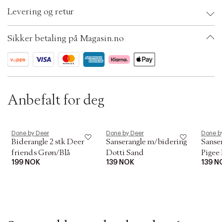
Brand:
Done by Deer
t
Levering og retur
Kids Size: Elphee: 7,
i
EAN: 5712643028529
o
Color: Mustard/pudder
n
Sikker betaling på Magasin.no
Ax numbers: 05649448
SKU: S10499140
ID: ASRF48-004W
Anbefalt for deg
Done by Deer
Done by Deer
Done b
Biderangle 2 stk Deer
Sanserangle m/bidering
Sanse
friends Grøn/Blå
Dotti Sand
Pigee
199 NOK
139 NOK
139 N