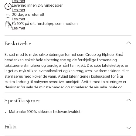
Les mer
s
Levering innen 2-5 virkedager
s
Les mer
i
30 dagers returrett
b
Les mer
Få 10% på ditt første kjøp som medlem
i
Les mer
l
i
t
Beskrivelse
y
.
Et sett med to myke silikonbitringer formet som Croco og Elphee. Små
v
hender kan enkelt holde biteringene og de forskjellige formene og
a
teksturene stimulerer og beroliger sårt tannkjøtt. Det søte biteleketøyet er
r
laget av myk silikon av matkvalitet og kan rengjøres i vaskemaskinen eller
i
steriliseres med kokende vann. Avkjøl biteringene i kjøleskapet for å gi
a
ekstra lindring til babyens sensitive tannkjøtt. Settet med to biteringer er
t
designet for selv de minste hender, og stimulerer de visuelle, orale og
i
taktile sansene til babyen. Den søte pulveraktige elefanten og
o
sennepskrokodilen er perfekt som et sensorisk leketøy for babyen din.
Spesifikasjoner
n
.
Materiale: 100% silikone i fødevarekvalitet.
s
e
l
Fakta
e
c