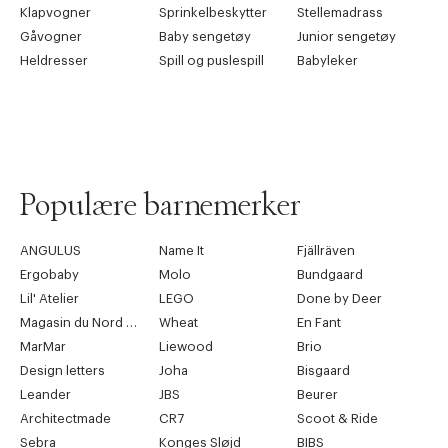
Klapvogner
Sprinkelbeskytter
Stellemadrass
Gåvogner
Baby sengetøy
Junior sengetøy
Heldresser
Spill og puslespill
Babyleker
Populære barnemerker
ANGULUS
Name It
Fjällräven
Ergobaby
Molo
Bundgaard
Lil' Atelier
LEGO
Done by Deer
Magasin du Nord Collection
Wheat
En Fant
MarMar
Liewood
Brio
Design letters
Joha
Bisgaard
Leander
JBS
Beurer
Architectmade
CR7
Scoot & Ride
Sebra
Konges Sløjd
BIBS