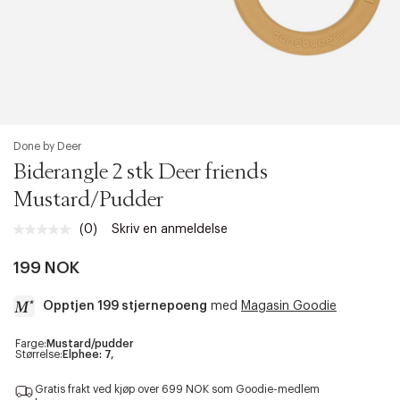
Done by Deer
Biderangle 2 stk Deer friends
Mustard/Pudder
(0)
Skriv en anmeldelse
Ingen
vurdering.
Samme
199 NOK
sidelenke.
Opptjen 199 stjernepoeng
med
Magasin Goodie
a
Farge:
Mustard/pudder
Størrelse:
Elphee: 7,
c
c
Gratis frakt ved kjøp over 699 NOK som Goodie-medlem
e