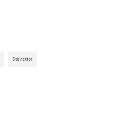
r at kunne se
Neste
Støvletter