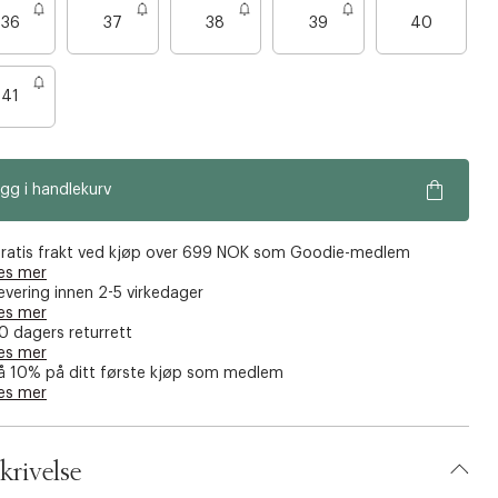
B
36
37
38
39
40
a
r
e
41
n
o
e
gg i handlekurv
n
f
å
ratis frakt ved kjøp over 699 NOK som Goodie-medlem
es mer
i
evering innen 2-5 virkedager
g
es mer
j
0 dagers returrett
es mer
e
å 10% på ditt første kjøp som medlem
n
es mer
krivelse