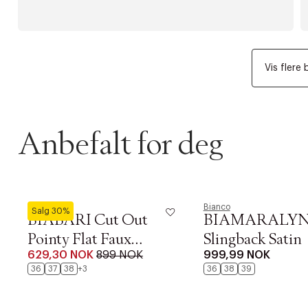
Vis flere 
Anbefalt for deg
Bianco
Bianco
Salg 30%
BIABARI Cut Out
BIAMARALYN
Pointy Flat Faux
Slingback Satin
629,30 NOK
899 NOK
999,99 NOK
Leather
36
37
38
+3
36
38
39