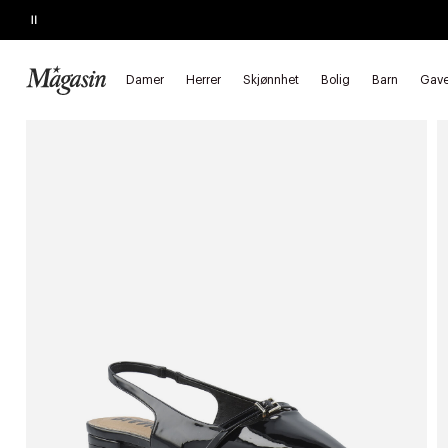
Pause
SALGET SLUTTER I MORGEN
Opptil 60% på massevis av varer
Damer
Herrer
Skjønnhet
Bolig
Barn
Gave
Forside
Damer
Sko
Slingbacks