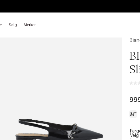
r
Salg
Merker
Bian
BI
Sl
99
Farg
a
Velg