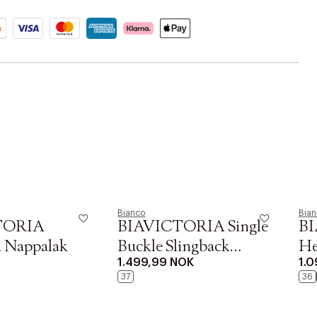
BKKT44-05X1
Bianco
Bian
TORIA
BIAVICTORIA Single
BI
k Nappalak
Buckle Slingback
He
1.499,99 NOK
1.
Leather
37
36