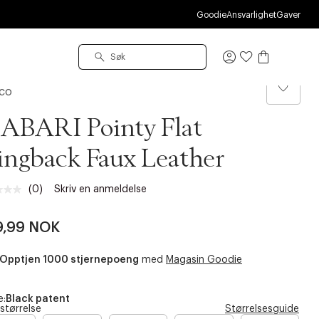
Goodie
Ansvarlighet
Gaver
Logg
inn
co
ABARI Pointy Flat
ingback Faux Leather
(0)
Skriv en anmeldelse
Ingen
vurdering.
Samme
9,99 NOK
sidelenke.
Opptjen 1000 stjernepoeng
med
Magasin Goodie
e:
Black patent
 størrelse
Størrelsesguide