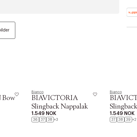
ID: 
bilder
Bianco
Bianco
 Bow
BIAVICTORIA
BIAVIC
Slingback Nappalak
Slingbac
1.549 NOK
1.549 NOK
36
37
38
+3
37
38
39
+2