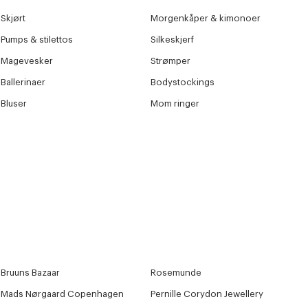
Skjørt
Morgenkåper & kimonoer
Pumps & stilettos
Silkeskjerf
Magevesker
Strømper
Ballerinaer
Bodystockings
Bluser
Mom ringer
Bruuns Bazaar
Rosemunde
Mads Nørgaard Copenhagen
Pernille Corydon Jewellery