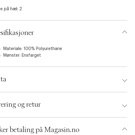
e på hæl: 2
sifikasjoner
Materiale: 100% Polyurethane
Mønster: Ensfarget
ta
d:
Bianco
 5715389289834
ering og retur
 Size: 40
: Black patent
umbers: 06643816, 06643815
 S13764450
ker betaling på Magasin.no