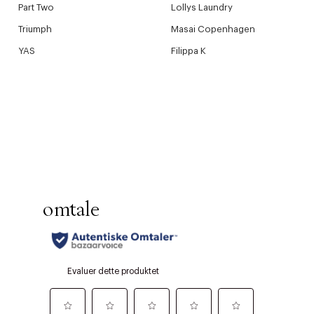
Part Two
Lollys Laundry
Triumph
Masai Copenhagen
YAS
Filippa K