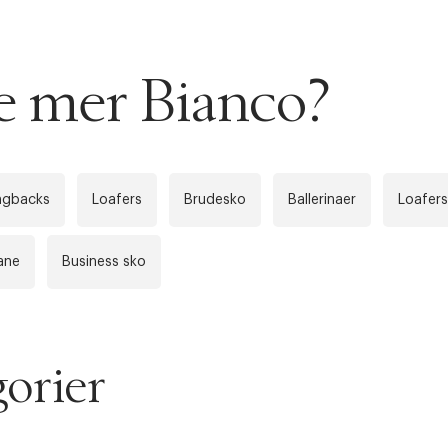
AN IKKE PRODUKTET BLI FUNNET
se mer Bianco?
 VIDEOEN
rakt over 699 NOK for Goodie-medlemmer
 ØNSKE
rre ikke vise dig denne video. Tillad statistiske cookies fo
 innen 2-5 virkedager.
ingbacks
Loafers
Brudesko
Ballerinaer
Loafers
s returrett
Riktige informasjonskapsler
ane
Business sko
Lukk
å ditt første kjøp som medlem
orier