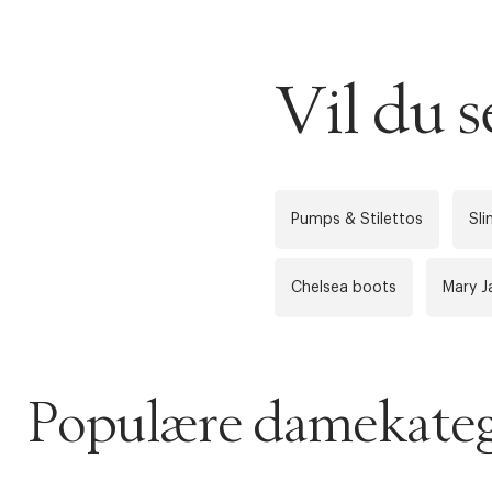
DESSVERRE K
Vil du 
LA OSS VISE
Gratis f
TILFØY NYTT
Øv vi kan desvæ
Levering
Forrige
videoen.
Pumps & Stilettos
Sl
30 dager
Chelsea boots
Mary J
Få 10% p
Populære damekateg