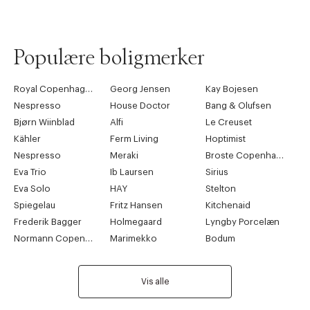
Populære boligmerker
Royal Copenhagen
Georg Jensen
Kay Bojesen
Nespresso
House Doctor
Bang & Olufsen
Bjørn Wiinblad
Alfi
Le Creuset
Kähler
Ferm Living
Hoptimist
Nespresso
Meraki
Broste Copenhagen
Eva Trio
Ib Laursen
Sirius
Eva Solo
HAY
Stelton
Spiegelau
Fritz Hansen
Kitchenaid
Frederik Bagger
Holmegaard
Lyngby Porcelæn
Normann Copenhagen
Marimekko
Bodum
Vis alle