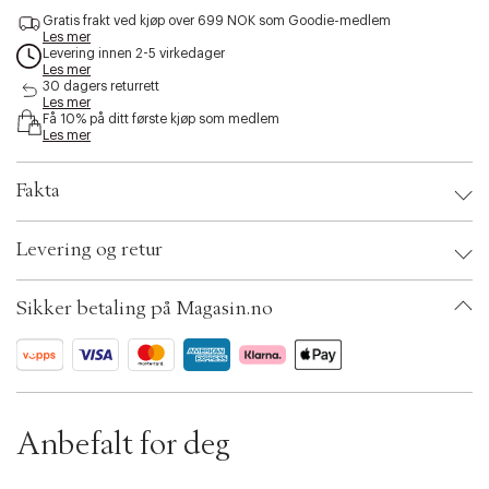
c
Gratis frakt ved kjøp over 699 NOK som Goodie-medlem
e
Les mer
s
Levering innen 2-5 virkedager
s
Les mer
30 dagers returrett
i
Les mer
b
Få 10% på ditt første kjøp som medlem
i
Les mer
l
i
t
Fakta
y
.
Brand:
Georg Jensen
v
Levering og retur
EAN: 5713275255314
a
Ax numbers: 06799649
r
SKU: S14314772
i
Sikker betaling på Magasin.no
ID: BKRR23-0008
a
t
i
o
n
.
Anbefalt for deg
s
e
l