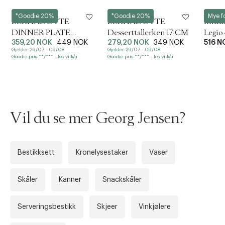
e
Georg Jensen
Georg Jensen
Eva Tri
c
*Goodie 20%
*Goodie 20%
Mye f
BERNADOTTE
BERNADOTTE
Midda
t
DINNER PLATE
Desserttallerken 17 CM
Legio 
i
o
359,20 NOK
449 NOK
279,20 NOK
349 NOK
516 N
PORCELAIN 260 MM
n
Gjelder 29/07 - 09/08
Gjelder 29/07 - 09/08
Goodie-pris **/*** - les vilkår
Goodie-pris **/*** - les vilkår
Vil du se mer Georg Jensen?
Bestikksett
Kronelysestaker
Vaser
Skåler
Kanner
Snackskåler
Serveringsbestikk
Skjeer
Vinkjølere