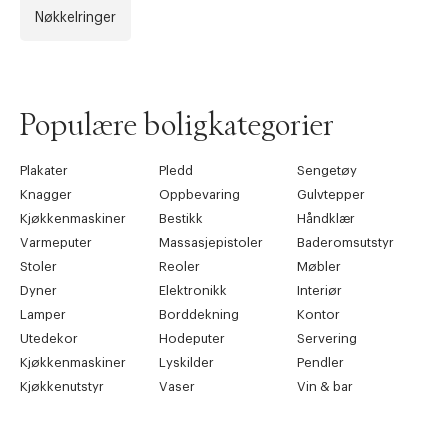
Nøkkelringer
Forrige
Ne
Populære boligkategorier
Plakater
Pledd
Sengetøy
Knagger
Oppbevaring
Gulvtepper
Kjøkkenmaskiner
Bestikk
Håndklær
Varmeputer
Massasjepistoler
Baderomsutstyr
Stoler
Reoler
Møbler
Dyner
Elektronikk
Interiør
Lamper
Borddekning
Kontor
Utedekor
Hodeputer
Servering
Kjøkkenmaskiner
Lyskilder
Pendler
Kjøkkenutstyr
Vaser
Vin & bar