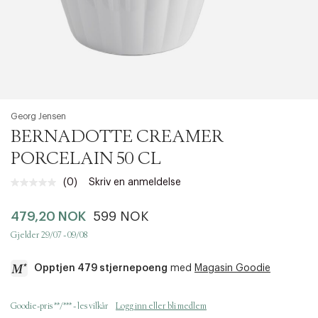
Georg Jensen
BERNADOTTE CREAMER
PORCELAIN 50 CL
(0)
Skriv en anmeldelse
Ingen
vurdering.
Samme
479,20 NOK
599 NOK
sidelenke.
Gjelder 29/07 - 09/08
Opptjen 479 stjernepoeng
med
Magasin Goodie
a
Goodie-pris **/*** - les vilkår
Logg inn eller bli medlem
c