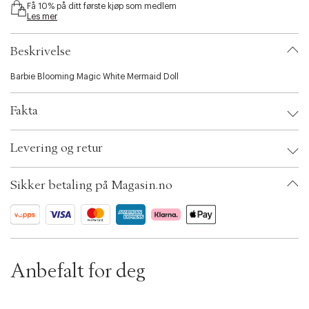
Få 10% på ditt første kjøp som medlem
i
Les mer
b
i
l
Beskrivelse
i
t
Barbie Blooming Magic White Mermaid Doll
y
.
Fakta
v
a
r
Brand:
Barbie
Levering og retur
i
EAN: 194735287925
a
Ax numbers: 06781894
t
SKU: S14252616
Sikker betaling på Magasin.no
i
ID: BKJH53-0008
o
n
.
s
e
l
Anbefalt for deg
e
c
t