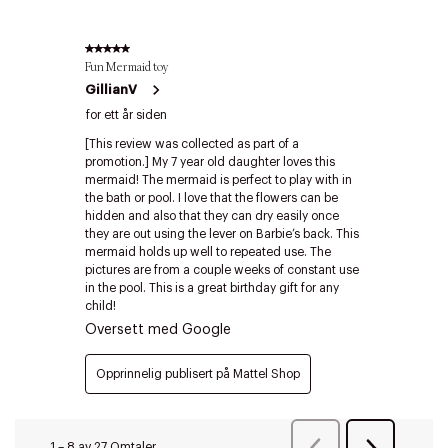
Riktige informasjonskapsler
Lukk