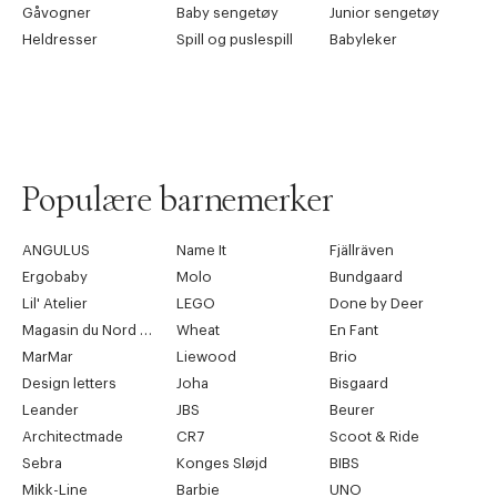
Gåvogner
Baby sengetøy
Junior sengetøy
Heldresser
Spill og puslespill
Babyleker
Populære barnemerker
ANGULUS
Name It
Fjällräven
Ergobaby
Molo
Bundgaard
Lil' Atelier
LEGO
Done by Deer
Magasin du Nord Collection
Wheat
En Fant
MarMar
Liewood
Brio
Design letters
Joha
Bisgaard
Leander
JBS
Beurer
Architectmade
CR7
Scoot & Ride
Sebra
Konges Sløjd
BIBS
Mikk-Line
Barbie
UNO