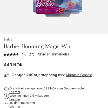
Barbie
Barbie Blooming Magic Whi
4.6
(27)
Skriv en anmeldelse
Les
27
omtaler.
449 NOK
Samme
sidelenke.
Opptjen 449 stjernepoeng
med
Magasin Goodie
a
Gratis frakt ved kjøp over 699 NOK som Goodie-medlem
c
Les mer
c
Levering innen 2-5 virkedager
e
Les mer
s
30 dagers returrett
Les mer
s