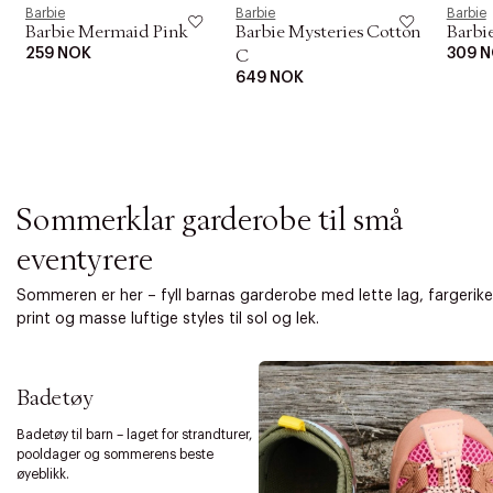
i
Barbie
Barbie
Barbie
o
Barbie Mermaid Pink
Barbie Mysteries Cotton
Barbi
n
259 NOK
309 
C
649 NOK
Sommerklar garderobe til små
eventyrere
Sommeren er her – fyll barnas garderobe med lette lag, fargerike
print og masse luftige styles til sol og lek.
Badetøy
Badetøy til barn – laget for strandturer,
pooldager og sommerens beste
øyeblikk.