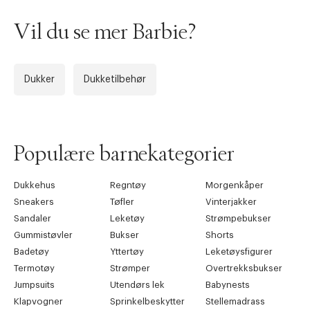
Vil du se mer Barbie?
Dukker
Dukketilbehør
Populære barnekategorier
Dukkehus
Regntøy
Morgenkåper
Sneakers
Tøfler
Vinterjakker
Sandaler
Leketøy
Strømpebukser
Gummistøvler
Bukser
Shorts
Badetøy
Yttertøy
Leketøysfigurer
Termotøy
Strømper
Overtrekksbukser
Jumpsuits
Utendørs lek
Babynests
Klapvogner
Sprinkelbeskytter
Stellemadrass