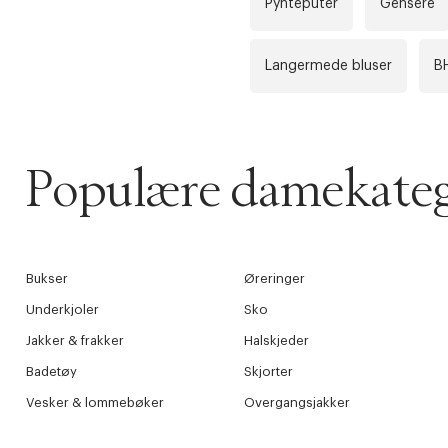
Pynteputer
Gensere
Langermede bluser
B
Populære damekateg
Bukser
Øreringer
Underkjoler
Sko
Jakker & frakker
Halskjeder
Badetøy
Skjorter
Vesker & lommebøker
Overgangsjakker