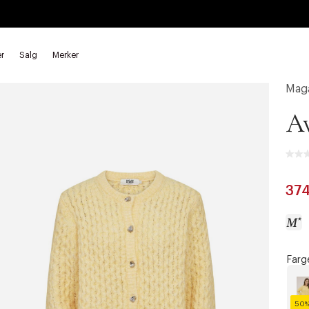
r
Salg
Merker
Maga
A
37
Farg
a
c
c
50