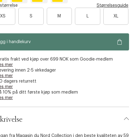
L
B
L
S
 størrelse
Størrelsesguide
o
a
a
g
r
v
n
XS
S
M
L
XL
h
d
e
d
e
n
s
y
a
d
t
e
u
e
o
x
r
r
m
gg i handlekurv
o
w
ratis frakt ved kjøp over 699 NOK som Goodie-medlem
es mer
evering innen 2-5 virkedager
es mer
0 dagers returrett
es mer
å 10% på ditt første kjøp som medlem
es mer
krivelse
gan fra Magasin du Nord Collection i den beste kvaliteten av 59