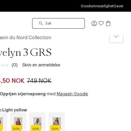
Goodie
Ansvarlighet
Gaver
Logg
inn
sin du Nord Collection
velyn 3 GRS
(0)
Skriv en anmeldelse
Ingen
vurdering.
Samme
4,50 NOK
749 NOK
sidelenke.
Opptjen stjernepoeng
med
Magasin Goodie
e:
Light yellow
%
50%
50%
50%