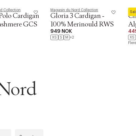
d Collection
Magasin du Nord Collection
Maga
Sa
Polo Cardigan
Gloria 3 Cardigan -
Ci
ashmere GCS
100% Merinould RWS
Al
949 NOK
44
XS
S
M
+2
XS
Fler
 Nord
r at kunne se
Neste