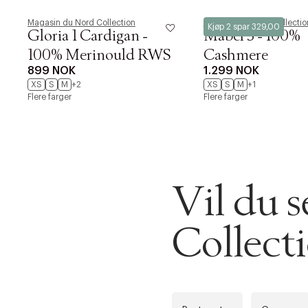
Magasin du Nord Collection
Magasin du Nord Collectio
Kjøp 2 spar 329,00
Gloria 1 Cardigan -
Mabel 3 - 100%
100% Merinould RWS
Cashmere
899 NOK
1.299 NOK
XS
S
M
+2
XS
S
M
+1
Flere farger
Flere farger
DESSVERRE K
LA OSS VISE
Gratis f
TILFØY NYTT
Vil du 
Øv vi kan desvæ
Levering
Forrige
videoen.
Collect
30 dager
Få 10% p