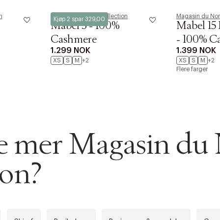
n
Magasin du Nord Collection
Magasin du Nor
Kjøp 2 spar 329,00
Mabel 3 - 100%
Mabel 15 
Cashmere
- 100% C
1.299 NOK
1.399 NOK
XS
S
M
+2
XS
S
M
+2
Flere farger
AN IKKE PRODUKTET BLI FUNNET
 VIDEOEN
rakt over 699 NOK for Goodie-medlemmer
 ØNSKE
se mer Magasin du
rre ikke vise dig denne video. Tillad statistiske cookies fo
 innen 2-5 virkedager.
ion?
s returrett
Riktige informasjonskapsler
Lukk
å ditt første kjøp som medlem