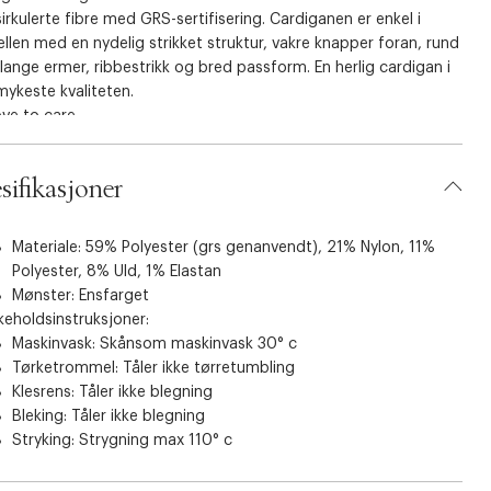
irkulerte fibre med GRS-sertifisering. Cardiganen er enkel i
len med en nydelig strikket struktur, vakre knapper foran, rund
 lange ermer, ribbestrikk og bred passform. En herlig cardigan i
ykeste kvaliteten.
ove to care
l Recycled Standard (GRS)-sertifiseringen sikrer en sporbar
ningskjede av resirkulert materiale som oppfyller strenge
sifikasjoner
messige- og kjemiske krav, samt anstendige arbeidsforhold i
stadier. Resirkulerte fibre kan gi gamle fibre lengre levetid og
ere bruken av nye råvarer.
Materiale: 59% Polyester (grs genanvendt), 21% Nylon, 11%
 produktet inneholder 59 % GRS-resirkulert materiale.
Polyester, 8% Uld, 1% Elastan
fisert av Ecocert Greenlife
Mønster: Ensfarget
nse number 271732
keholdsinstruksjoner:
 textileexchange.com
Maskinvask: Skånsom maskinvask 30° c
Tørketrommel: Tåler ikke tørretumbling
Klesrens: Tåler ikke blegning
Bleking: Tåler ikke blegning
Stryking: Strygning max 110° c