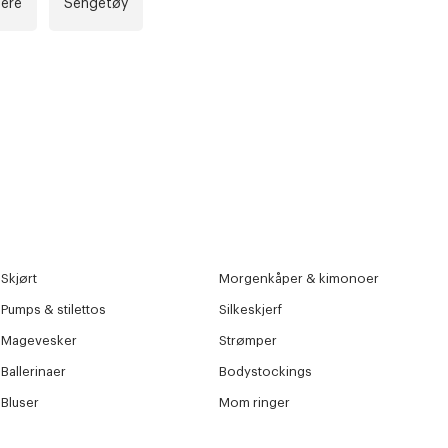
ere
Sengetøy
Skjørt
Morgenkåper & kimonoer
Pumps & stilettos
Silkeskjerf
Magevesker
Strømper
Ballerinaer
Bodystockings
Bluser
Mom ringer