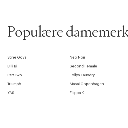
Populære damemerk
Stine Goya
Neo Noir
Billi Bi
Second Female
Part Two
Lollys Laundry
Triumph
Masai Copenhagen
YAS
Filippa K