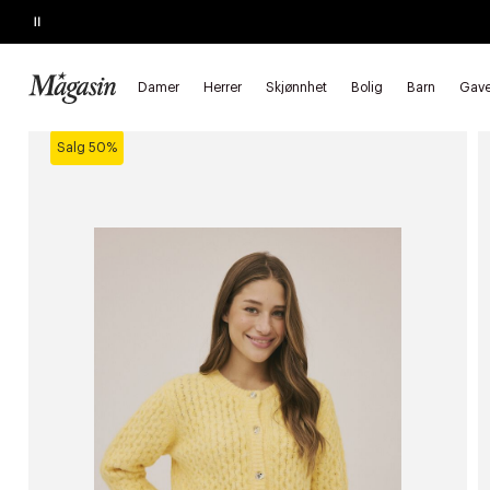
Pause
SALGET SLUTTER I MORGEN
Opptil 60% på massevis av varer
Damer
Herrer
Skjønnhet
Bolig
Barn
Gave
Forside
Damer
Klær
Strikket
Cardigans
Salg 50%