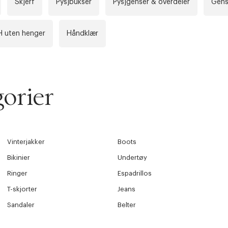
Skjerf
Pysjbukser
Pysjgenser & overdeler
Gens
H uten henger
Håndklær
orier
Vinterjakker
Boots
Bikinier
Undertøy
Ringer
Espadrillos
T-skjorter
Jeans
Sandaler
Belter