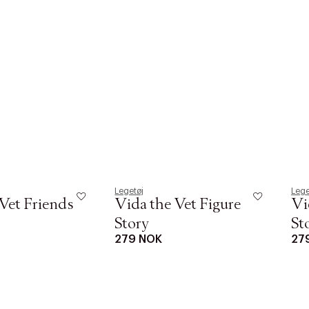
Legetøj
Lege
Vet Friends
Vida the Vet Figure
Vi
Story
St
279 NOK
27