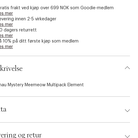
ratis frakt ved kjøp over 699 NOK som Goodie-medlem
es mer
evering innen 2-5 virkedager
es mer
0 dagers returrett
es mer
å 10% på ditt første kjøp som medlem
es mer
krivelse
au Mystery Meemeow Multipack Element
ta
d:
Legetøj
 810054668909
ering og retur