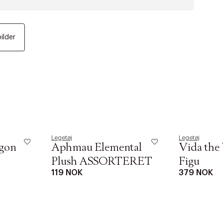
bilder
Legetøj
Legetøj
gon
Aphmau Elemental
Vida the 
Plush ASSORTERET
Figu
119 NOK
379 NOK