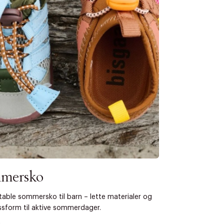
s returrett
Riktige informasjonskapsler
Lukk
å ditt første kjøp som medlem
mersko
able sommersko til barn – lette materialer og
sform til aktive sommerdager.