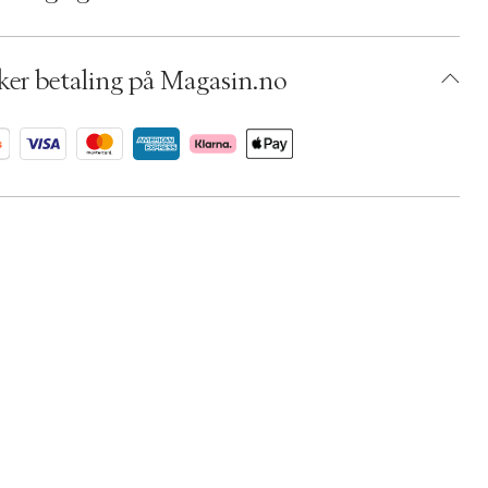
umbers: 06792930
 S14292426
BKOW62-0008
ker betaling på Magasin.no