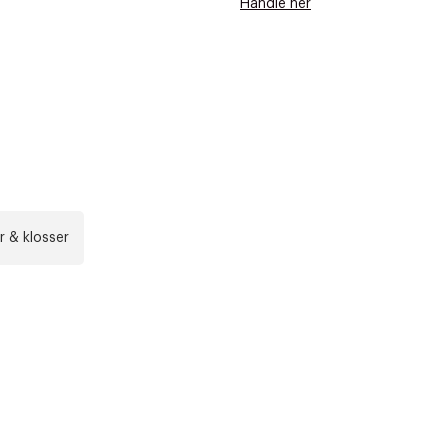
Handle her
r & klosser