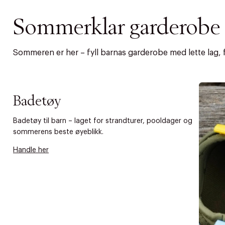
Sommerklar garderobe t
Sommeren er her – fyll barnas garderobe med lette lag, fa
Badetøy
Badetøy til barn – laget for strandturer, pooldager og
sommerens beste øyeblikk.
Handle her
DESSVERRE K
LA OSS VISE
Gratis f
TILFØY NYTT
Øv vi kan desvæ
Levering