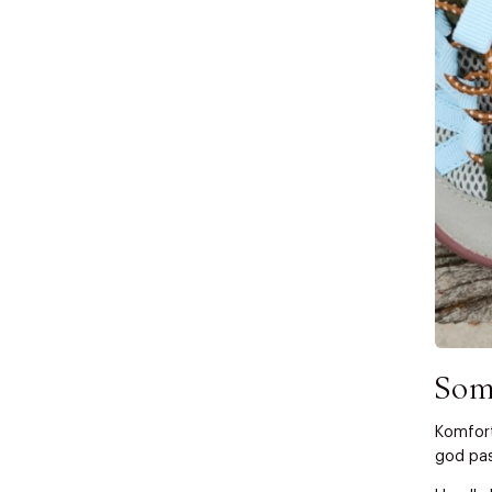
Forrige
videoen.
30 dager
Få 10% p
Som
Komfort
god pas