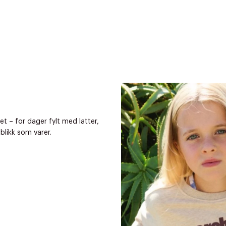
et – for dager fylt med latter,
likk som varer.
r at kunne se