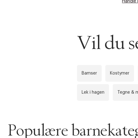
Handle 
Vil du 
Bamser
Kostymer
Lek i hagen
Tegne & 
Populære barnekateg