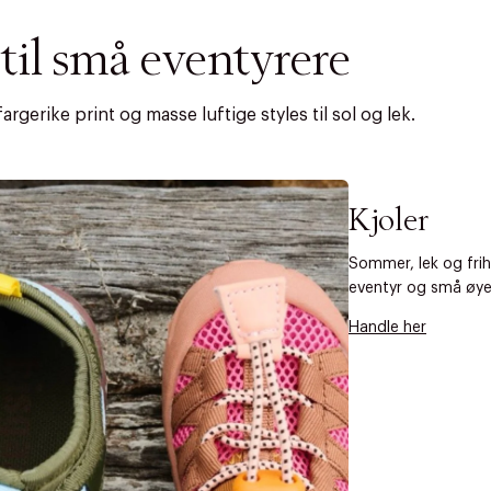
il små eventyrere
rgerike print og masse luftige styles til sol og lek.
Kjoler
Sommer, lek og frih
eventyr og små øyeb
Handle her
AN IKKE PRODUKTET BLI FUNNET
 VIDEOEN
rakt over 699 NOK for Goodie-medlemmer
 ØNSKE
rre ikke vise dig denne video. Tillad statistiske cookies fo
 innen 2-5 virkedager.