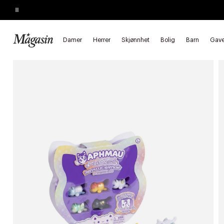
Pause
SALGET SLUTTER SNART
Opptil 50% på massevis av varer
Forside
Barn
Leketøy
Leketøysfigurer
Lekefigurer tilbehø
Damer
Herrer
Skjønnhet
Bolig
Barn
Gave