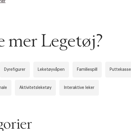
her
se mer Legetøj?
Dyrefigurer
Leketøyvåpen
Familiespill
Puttekasse
male
Aktivitetsleketøy
Interaktive leker
orier