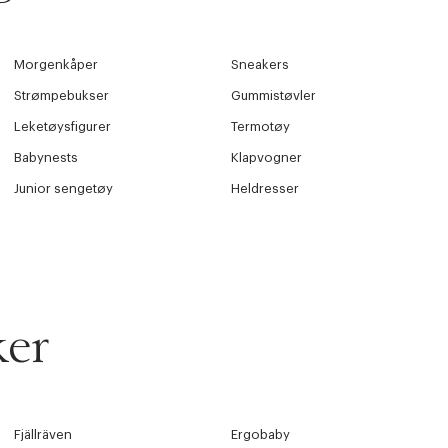
Morgenkåper
Sneakers
Strømpebukser
Gummistøvler
Leketøysfigurer
Termotøy
Babynests
Klapvogner
Junior sengetøy
Heldresser
ker
Fjällräven
Ergobaby