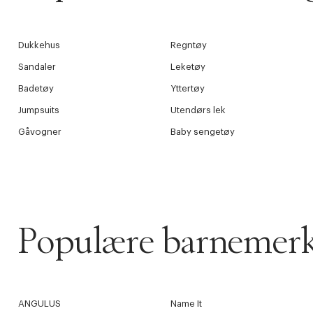
Dukkehus
Regntøy
Sandaler
Leketøy
Badetøy
Yttertøy
Jumpsuits
Utendørs lek
Gåvogner
Baby sengetøy
Populære barnemer
ANGULUS
Name It