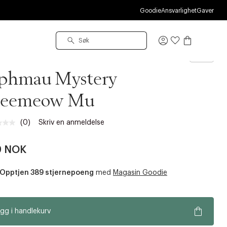
Goodie
Ansvarlighet
Gaver
Logg
inn
tøj
phmau Mystery
eemeow Mu
(0)
Skriv en anmeldelse
Ingen
vurdering.
Samme
9 NOK
sidelenke.
Opptjen 389 stjernepoeng
med
Magasin Goodie
gg i handlekurv