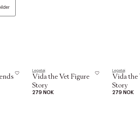
bilder
Legetøj
Legetøj
iends
Vida the Vet Figure
Vida the 
Story
Story
279 NOK
279 NOK