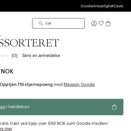
Goodie
Ansvarlighet
Gaver
tøj
Logg
phmau Elemental Plush
inn
SSORTERET
(0)
Skriv en anmeldelse
Ingen
vurdering.
Samme
9 NOK
sidelenke.
Opptjen 119 stjernepoeng
med
Magasin Goodie
gg i handlekurv
ratis frakt ved kjøp over 699 NOK som Goodie-medlem
es mer