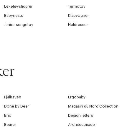
Leketøysfigurer
Termotøy
Babynests
Klapvogner
Junior sengetøy
Heldresser
ker
Fjällräven
Ergobaby
Done by Deer
Magasin du Nord Collection
Brio
Design letters
Beurer
Architectmade