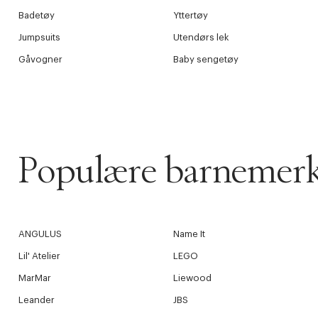
Badetøy
Yttertøy
Jumpsuits
Utendørs lek
Gåvogner
Baby sengetøy
Populære barnemer
ANGULUS
Name It
Lil' Atelier
LEGO
MarMar
Liewood
Leander
JBS