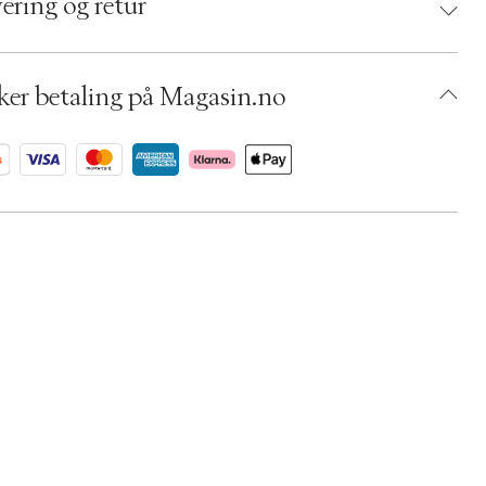
ering og retur
umbers: 06792934
 S14292430
BKOW66-0008
ker betaling på Magasin.no