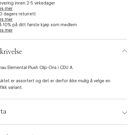
evering innen 2-5 virkedager
es mer
0 dagers returrett
es mer
å 10% på ditt første kjøp som medlem
es mer
krivelse
au Elemental Plush Clip-Ons i CDU A.
ktet er assortert og det er derfor ikke mulig å velge en
fikk variant.
ta
d:
Legetøj
 810054668633