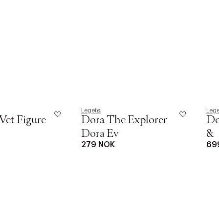
Legetøj
Lege
Vet Figure
Dora The Explorer
Do
Dora Ev
&
279 NOK
69