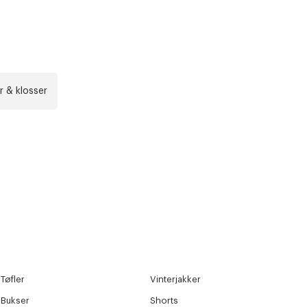
r at kunne se
r & klosser
Neste
Tøfler
Vinterjakker
Bukser
Shorts