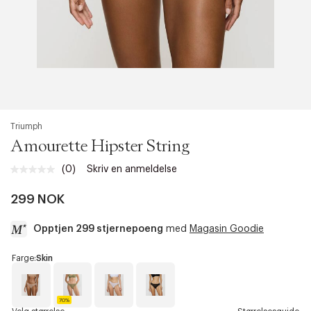
Triumph
Amourette Hipster String
(0)
Skriv en anmeldelse
Ingen
vurdering.
Samme
299 NOK
sidelenke.
Opptjen 299 stjernepoeng
med
Magasin Goodie
a
Farge:
Skin
c
c
e
70%
s
S
7
W
B