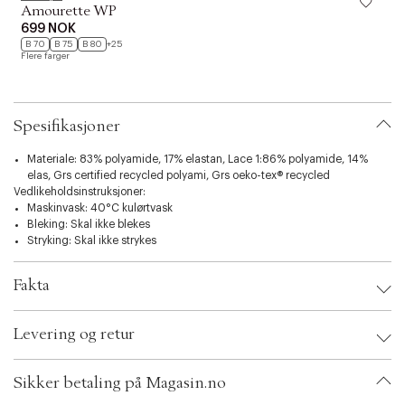
t
Amourette WP
i
699 NOK
o
B 70
B 75
B 80
+25
n
Flere farger
F
Spesifikasjoner
Materiale: 83% polyamide, 17% elastan, Lace 1:86% polyamide, 14%
elas, Grs certified recycled polyami, Grs oeko-tex® recycled
Vedlikeholdsinstruksjoner:
Maskinvask: 40°C kulørtvask
Bleking: Skal ikke blekes
Stryking: Skal ikke strykes
Fakta
Brand:
Triumph
Levering og retur
EAN: 7613108924371
Clothing Size: 36
Color: Skin
Sikker betaling på Magasin.no
Ax numbers: 06529816, 06529815, 06822930, 06822931, 06822928,
06529817, 06645638, 06645639, 06529819