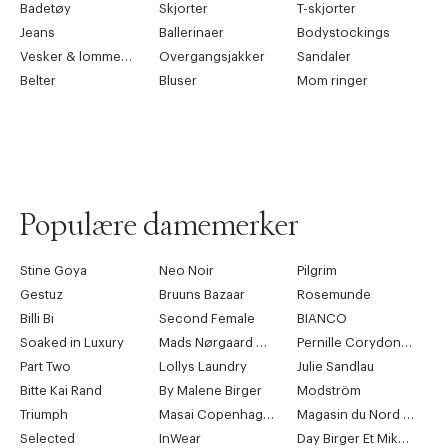
Badetøy
Skjorter
T-skjorter
Jeans
Ballerinaer
Bodystockings
Vesker & lommebøker
Overgangsjakker
Sandaler
Belter
Bluser
Mom ringer
Populære damemerker
Stine Goya
Neo Noir
Pilgrim
Gestuz
Bruuns Bazaar
Rosemunde
Billi Bi
Second Female
BIANCO
Soaked in Luxury
Mads Nørgaard Copenhagen
Pernille Corydon Jewellery
Part Two
Lollys Laundry
Julie Sandlau
Bitte Kai Rand
By Malene Birger
Modström
Triumph
Masai Copenhagen
Magasin du Nord Collection
Selected
InWear
Day Birger Et Mikkelsen