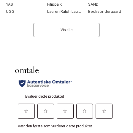
YAS
Filippa K
SAND
UGG
Lauren Ralph Lauren
Becksöndergaard
Vis alle