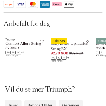
SKU: S13333635
ID: BKIU41-008V
Anbefalt for deg
Triumph
Triumph
Triump
Salg 70%
Kjøp 3
Comfort Allure String
Body Make-Up Illusion
Smart 
329 NOK
229 
String EX
36
38
40
+2
1
2
92,70 NOK
309 NOK
Flere farger
Flere far
40
42
44
+1
Flere farger
Vil du se mer Triumph?
Forrige
Ne
Truser
Balconett BH'er
G-strenger