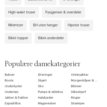
High-waist truser
Pysjgenser & overdeler
Minimizer
BH uten henger
Hipster truser
Bikini topper
Bikini underdeler
Populære damekategorier
Bukser
Øreringer
Vinterjakker
Boots
Skjørt
Morgenkåper & kimonoer
Underkjoler
Sko
Bikinier
Undertøy
Pumps & stilettos
Silkeskjerf
Jakker & frakker
Halskjeder
Ringer
Espadrillos
Magevesker
Strømper