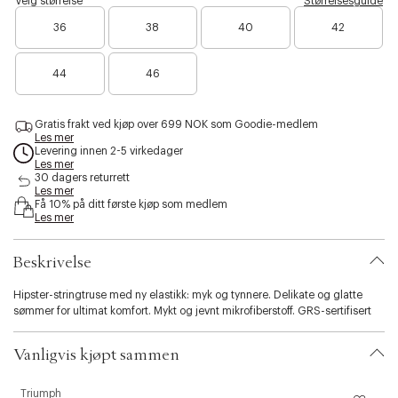
Velg størrelse
Størrelsesguide
k
8
h
l
s
i
5
i
a
36
38
40
42
i
n
5
t
c
b
-
e
k
i
o
l
44
46
l
i
i
v
t
e
g
y
Gratis frakt ved kjøp over 699 NOK som Goodie-medlem
o
Les mer
.
l
Levering innen 2-5 virkedager
v
d
Les mer
a
30 dagers returrett
r
Les mer
i
Få 10% på ditt første kjøp som medlem
Les mer
a
t
i
Beskrivelse
o
n
Hipster-stringtruse med ny elastikk: myk og tynnere. Delikate og glatte
.
sømmer for ultimat komfort. Mykt og jevnt mikrofiberstoff. GRS-sertifisert
s
e
l
Vanligvis kjøpt sammen
e
c
Triumph
T