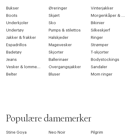
Bukser
Øreringer
Vinterjakker
Boots
Skjørt
Morgenkåper & kimonoer
Underkjoler
Sko
Bikinier
Undertøy
Pumps & stilettos
Silkeskjerf
Jakker & frakker
Halskjeder
Ringer
Espadrillos
Magevesker
Strømper
Badetøy
Skjorter
T-skjorter
Jeans
Ballerinaer
Bodystockings
Vesker & lommebøker
Overgangsjakker
Sandaler
Belter
Bluser
Mom ringer
Populære damemerker
Stine Goya
Neo Noir
Pilgrim