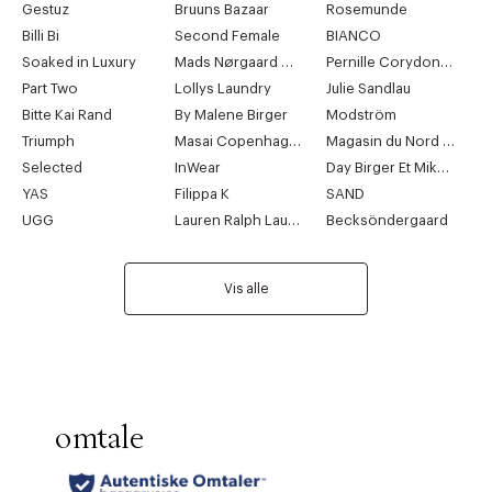
Gestuz
Bruuns Bazaar
Rosemunde
Billi Bi
Second Female
BIANCO
Soaked in Luxury
Mads Nørgaard Copenhagen
Pernille Corydon Jewellery
Part Two
Lollys Laundry
Julie Sandlau
Bitte Kai Rand
By Malene Birger
Modström
Triumph
Masai Copenhagen
Magasin du Nord Collection
Selected
InWear
Day Birger Et Mikkelsen
YAS
Filippa K
SAND
UGG
Lauren Ralph Lauren
Becksöndergaard
Vis alle