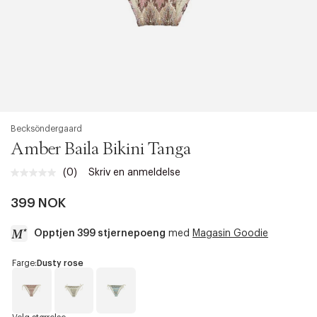
Becksöndergaard
Amber Baila Bikini Tanga
(0)
Skriv en anmeldelse
Ingen
vurdering.
Samme
399 NOK
sidelenke.
Opptjen 399 stjernepoeng
med
Magasin Goodie
a
Farge:
Dusty rose
c
c
e
s
D
B
B