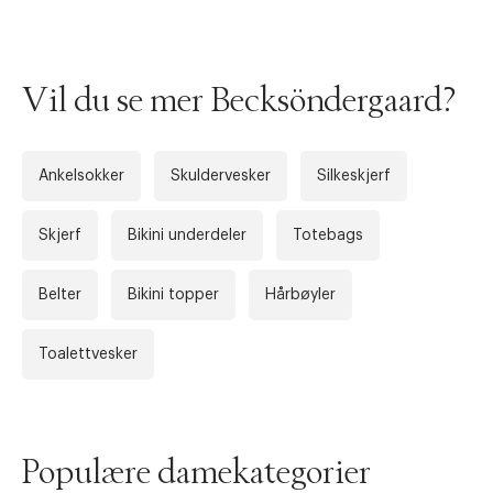
Vil du se mer Becksöndergaard?
Ankelsokker
Skuldervesker
Silkeskjerf
Skjerf
Bikini underdeler
Totebags
Forrige
Ne
Belter
Bikini topper
Hårbøyler
Toalettvesker
Populære damekategorier