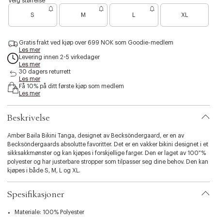
Velg størrelse
u
e
l
s
B
s
e
i
S
M
L
XL
i
a
t
t
t
b
y
l
h
r
i
r
e
e
e
o
g
b
l
Gratis frakt ved kjøp over 699 NOK som Goodie-medlem
n
s
r
l
Les mer
i
o
e
e
u
Levering innen 2-5 virkedager
t
e
e
e
Les mer
n
y
n
30 dagers returrett
.
f
Les mer
v
Få 10% på ditt første kjøp som medlem
å
Les mer
a
i
r
g
i
j
Beskrivelse
a
e
t
n
Amber Baila Bikini Tanga, designet av Becksöndergaard, er en av
i
Becksöndergaards absolutte favoritter. Det er en vakker bikini designet i et
o
sikksakkmønster og kan kjøpes i forskjellige farger. Den er laget av 100 %
n
polyester og har justerbare stropper som tilpasser seg dine behov. Den kan
.
kjøpes i både S, M, L og XL.
s
e
l
Spesifikasjoner
e
c
Materiale: 100% Polyester