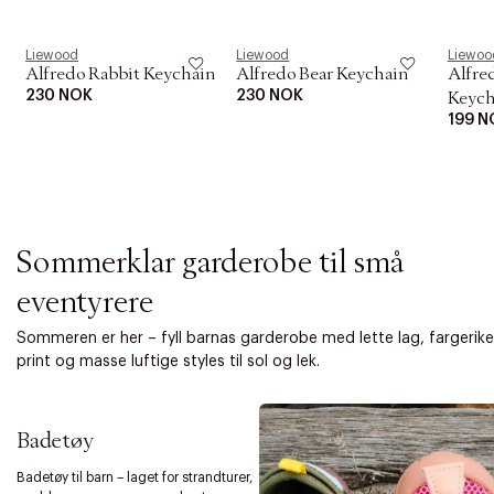
i
o
n
Liewood
Liewood
Liewoo
Alfredo Rabbit Keychain
Alfredo Bear Keychain
Alfre
230 NOK
230 NOK
Keych
199 N
Sommerklar garderobe til små
eventyrere
Sommeren er her – fyll barnas garderobe med lette lag, fargerike
print og masse luftige styles til sol og lek.
Badetøy
Badetøy til barn – laget for strandturer,