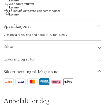
Les mer
i
30 dagers returrett
b
Les mer
Få 10% på ditt første kjøp som medlem
i
Les mer
l
i
t
Spesifikasjoner
y
.
Materiale: Key ring and hook: 40% Iron, 60% Z
v
a
r
Fakta
i
a
Brand:
Liewood
t
Levering og retur
Kids Size: ONE SIZE
i
EAN: 5715493533892
o
Color: Pale tuscany
n
Sikker betaling på Magasin.no
Ax numbers: 06791176
.
SKU: S14284272
s
ID: BKOC47-22AJ
e
l
e
c
Anbefalt for deg
t