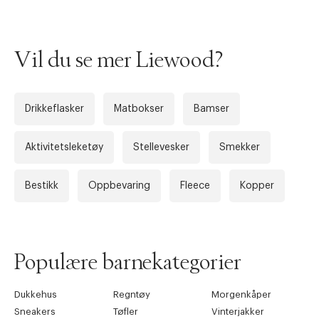
Vil du se mer Liewood?
Drikkeflasker
Matbokser
Bamser
Aktivitetsleketøy
Stellevesker
Smekker
Bestikk
Oppbevaring
Fleece
Kopper
Populære barnekategorier
Dukkehus
Regntøy
Morgenkåper
Sneakers
Tøfler
Vinterjakker