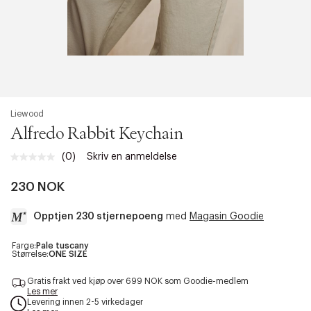
Liewood
Alfredo Rabbit Keychain
(0)
Skriv en anmeldelse
Ingen
vurdering.
Samme
230 NOK
sidelenke.
Opptjen 230 stjernepoeng
med
Magasin Goodie
a
Farge:
Pale tuscany
Størrelse:
ONE SIZE
c
c
Gratis frakt ved kjøp over 699 NOK som Goodie-medlem
e
Les mer
s
Levering innen 2-5 virkedager
s