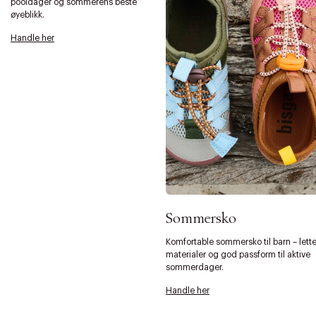
pooldager og sommerens beste
øyeblikk.
Handle her
Sommersko
Komfortable sommersko til barn – lett
materialer og god passform til aktive
sommerdager.
Handle her
Forrige
Ne