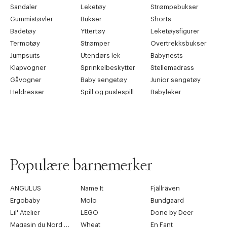
Sandaler
Leketøy
Strømpebukser
Gummistøvler
Bukser
Shorts
Badetøy
Yttertøy
Leketøysfigurer
Termotøy
Strømper
Overtrekksbukser
Jumpsuits
Utendørs lek
Babynests
Klapvogner
Sprinkelbeskytter
Stellemadrass
Gåvogner
Baby sengetøy
Junior sengetøy
Heldresser
Spill og puslespill
Babyleker
Populære barnemerker
ANGULUS
Name It
Fjällräven
Ergobaby
Molo
Bundgaard
Lil' Atelier
LEGO
Done by Deer
Magasin du Nord Collection
Wheat
En Fant